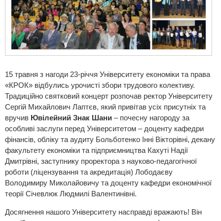
15 травня з нагоди 23-річчя Університету економіки та права
«КРОК» відбулись урочисті збори трудового колективу.
Традиційно святковий концерт розпочав ректор Університету
Сергій Михайлович Лаптєв, який привітав усіх присутніх та
вручив
Ювілейний Знак Шани
– почесну нагороду за
особливі заслуги перед Університетом – доценту кафедри
фінансів, обліку та аудиту Больботенко Інні Вікторівні, декану
факультету економіки та підприємництва Кахуті Надії
Дмитрівні, заступнику проректора з науково-педагогічної
роботи (ліцензування та акредитація) Лободаєву
Володимиру Миколайовичу та доценту кафедри економічної
теорії Січевлюк Людмилі Валентинівні.
Досягнення нашого Університету насправді вражають! Він