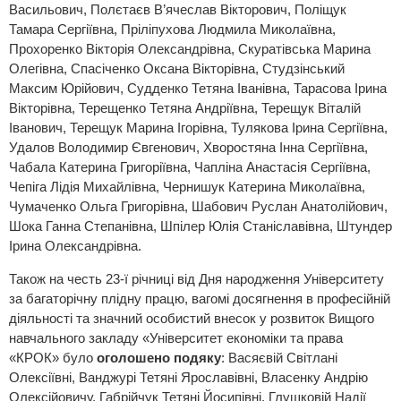
Васильович, Полєтаєв В’ячеслав Вікторович, Поліщук
Тамара Сергіївна, Пріліпухова Людмила Миколаївна,
Прохоренко Вікторія Олександрівна, Скуратівська Марина
Олегівна, Спасіченко Оксана Вікторівна, Студзінський
Максим Юрійович, Судденко Тетяна Іванівна, Тарасова Ірина
Вікторівна, Терещенко Тетяна Андріївна, Терещук Віталій
Іванович, Терещук Марина Ігорівна, Тулякова Ірина Сергіївна,
Удалов Володимир Євгенович, Хворостяна Інна Сергіївна,
Чабала Катерина Григоріївна, Чапліна Анастасія Сергіївна,
Чепіга Лідія Михайлівна, Чернишук Катерина Миколаївна,
Чумаченко Ольга Григорівна, Шабович Руслан Анатолійович,
Шока Ганна Степанівна, Шпілер Юлія Станіславівна, Штундер
Ірина Олександрівна.
Також на честь 23-ї річниці від Дня народження Університету
за багаторічну плідну працю, вагомі досягнення в професійній
діяльності та значний особистий внесок у розвиток Вищого
навчального закладу «Університет економіки та права
«КРОК» було
оголошено подяку
: Васяєвій Світлані
Олексіївні, Ванджурі Тетяні Ярославівні, Власенку Андрію
Олексійовичу, Габрійчук Тетяні Йосипівні, Глушковій Надії