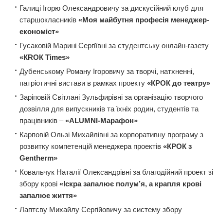
Галиці Ігорю Олександровичу за дискусійний клуб для
старшокласників
«Моя майбутня професія менеджер-
економіст»
Гусаковій Марині Сергіївні за студентську онлайн-газету
«КRОК Times»
Дубенському Роману Ігоровичу за творчі, натхненні,
патріотичні вистави в рамках проекту
«КРОК до театру»
Заріповій Світлані Зульфирівні за організацію творчого
дозвілля для випускників та їхніх родин, студентів та
працівників –
«ALUMNI-Марафон»
Карповій Ользі Михайлівні за корпоративну програму з
розвитку компетенцій менеджера проектів
«КРОК з
Gentherm»
Ковальчук Наталії Олександрівні за благодійний проект зі
збору крові
«Іскра запалює полум’я, а крапля крові
запалює життя»
Лаптєву Михайлу Сергійовичу за систему збору