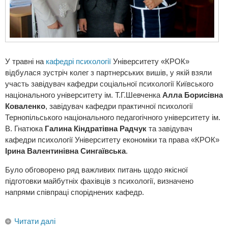
У травні на
кафедрі психології
Університету «КРОК»
відбулася зустріч колег з партнерських вишів, у якій взяли
участь завідувач кафедри соціальної психології Київського
національного університету ім. Т.Г.Шевченка
Алла Борисівна
Коваленко
, завідувач кафедри практичної психології
Тернопільського національного педагогічного університету ім.
В. Гнатюка
Галина Кіндратівна Радчук
та завідувач
кафедри психології Університету економіки та права «КРОК»
Ірина Валентинівна Сингаївська
.
Було обговорено ряд важливих питань щодо якісної
підготовки майбутніх фахівців з психології, визначено
напрями співпраці споріднених кафедр.
Читати далі