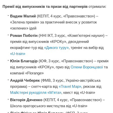
Премії від випускників та призи від партнерів
отримали:
Вадим Малий
(КЕПІТ, 4 курс, «Правознавство») –
«Зелена премія» за практичний внесок у розвиток
«зелених» ідей
Роман Поботін
(ННІ ІКТ, 3 курс, «Комп’ютерні науки») –
премія від випускників «КРОКу», двохденний
екорафтинг-тур від
«Дикого туру»
, тренінг на вибір від
«U-train»
Юлія Благодір
(ЮФ, 3 курс, «Правознавство») – премія
від випускників «КРОКу», приз від
Олени Воронцової
та
компанії «Florange»
Андрій Чеберяк
(ФМВ, 3 курс, Україно-австрійська
програма) – скетч-карта від
«Travel Map»
, рюкзак від
Майстерні рукоділля «М’ята»
, квест від «U-train»
Вікторія Дяченко
(КЕПІТ, 4 курс, «Правознавство») –
Школа ораторського мистецтва від «U-train»