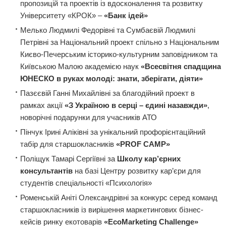
пропозицій та проектів із вдосконалення та розвитку
Університету «КРОК» –
«Банк ідей»
Мелько Людмилі Федорівні та Сумбаєвій Людмилі
Петрівні за Національний проект спільно з Національним
Києво-Печерським історико-культурним заповідником та
Київською Малою академією наук
«Всесвітня спадщина
ЮНЕСКО в руках молоді: знати, зберігати, діяти»
Пазєєвій Ганні Михайлівні за благодійний проект в
рамках акції
«З Україною в серці – єдині назавжди»
,
новорічні подарунки для учасників АТО
Пінчук Ірині Аліківні за унікальний профорієнтаційний
табір для старшокласників
«PROF CAMP»
Поліщук Тамарі Сергіївні за
Школу кар’єрних
консультантів
на базі Центру розвитку кар’єри для
студентів спеціальності «Психологія»
Роменській Аніті Олександрівні за конкурс серед команд
старшокласників із вирiшення маркетингових бiзнес-
кейсiв ринку екотоварів
«EcoMarketing Challenge»