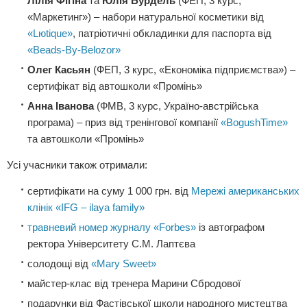
Лілія Фігіна
та
Юлія Бурдель
(ФЕП, 3 курс,
«Маркетинг») – набори натуральної косметики від
«Lюtique»
, патріотичні обкладинки для паспорта від
«Beads-By-Belozor»
Олег Касьян
(ФЕП, 3 курс, «Економіка підприємства») –
сертифікат від автошколи «Промінь»
Анна Іванова
(ФМВ, 3 курс, Україно-австрійська
програма) – приз від тренінгової компанії
«BogushTime»
та автошколи «Промінь»
Усі учасники також отримали:
сертифікати на суму 1 000 грн. від
Мережі американських
клінік «IFG – ilaya family»
травневий номер журналу «Forbes»
із автографом
ректора Університету С.М. Лаптєва
солодощі від
«Mary Sweet»
майстер-клас від тренера Марини Сбродової
подарунки від Фастівської школи народного мистецтва