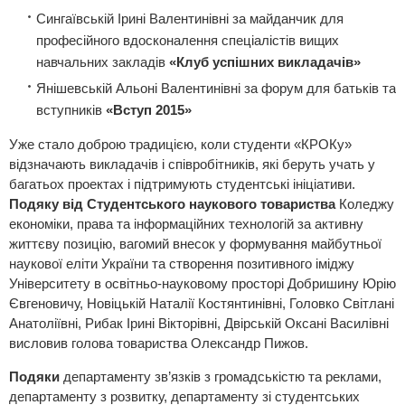
Сингаївській Ірині Валентинівні за майданчик для
професійного вдосконалення спеціалістів вищих
навчальних закладів
«Клуб успішних викладачів»
Янішевській Альоні Валентинівні за форум для батьків та
вступників
«Вступ 2015»
Уже стало доброю традицією, коли студенти «КРОКу»
відзначають викладачів і співробітників, які беруть учать у
багатьох проектах і підтримують студентські ініціативи.
Подяку від Студентського наукового товариства
Коледжу
економіки, права та інформаційних технологій за активну
життєву позицію, вагомий внесок у формування майбутньої
наукової еліти України та створення позитивного іміджу
Університету в освітньо-науковому просторі Добришину Юрію
Євгеновичу, Новіцькій Наталії Костянтинівні, Головко Світлані
Анатоліївні, Рибак Ірині Вікторівні, Двірській Оксані Василівні
висловив голова товариства Олександр Пижов.
Подяки
департаменту зв’язків з громадськістю та реклами,
департаменту з розвитку, департаменту зі студентських