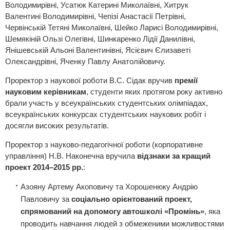
Володимирівні, Усатюк Катерині Миколаївні, Хитрук
Валентині Володимирівні, Чепізі Анастасії Петрівні,
Червінській Тетяні Миколаївні, Шейко Ларисі Володимирівні,
Шемякіній Ользі Олегівні, Шинкаренко Лідії Данилівні,
Янішевській Альоні Валентинівні, Ясієвич Єлизаветі
Олександрівні, Яченку Павлу Анатолійовичу.
Проректор з наукової роботи В.С. Сідак вручив
премії
науковим керівникам
, студенти яких протягом року активно
брали участь у всеукраїнських студентських олімпіадах,
всеукраїнських конкурсах студентських наукових робіт і
досягли високих результатів.
Проректор з науково-педагогічної роботи (корпоративне
управління) Н.В. Наконечна вручила
відзнаки за кращий
проект 2014–2015 рр.
:
Азояну Артему Акоповичу та Хорошенюку Андрію
Павловичу за
соціально орієнтований проект,
спрямований на допомогу автошколі «Промінь»
, яка
проводить навчання людей з обмеженими можливостями