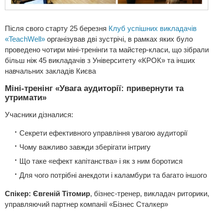
Після свого старту 25 березня
Клуб успішних викладачів
«TeachWell»
організував дві зустрічі, в рамках яких було
проведено чотири міні-тренінги та майстер-класи, що зібрали
більш ніж 45 викладачів з Університету «КРОК» та інших
навчальних закладів Києва
Міні-тренінг «Увага аудиторії: привернути та
утримати»
Учасники дізналися:
Секрети ефективного управління увагою аудиторії
Чому важливо завжди зберігати інтригу
Що таке «ефект капітанства» і як з ним боротися
Для чого потрібні анекдоти і каламбури та багато іншого
Спікер: Євгеній Тітомир
, бізнес-тренер, викладач риторики,
управляючий партнер компанiї «Бiзнес Сталкер»