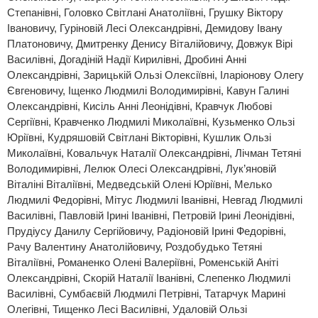
Степанівні, Головко Світлані Анатоліївні, Грушку Віктору
Івановичу, Гуріновій Лесі Олександрівні, Демидову Івану
Платоновичу, Дмитренку Денису Віталійовичу, Довжук Вірі
Василівні, Догадіній Надії Кирилівні, Дробині Анні
Олександрівні, Зарицькій Ользі Олексіївні, Іларіонову Олегу
Євгеновичу, Іщенко Людмилі Володимирівні, Кавун Галині
Олександрівні, Кисіль Анні Леонідівні, Кравчук Любові
Сергіївні, Кравченко Людмилі Миколаївні, Кузьменко Ользі
Юріївні, Кудряшовій Світлані Вікторівні, Кушлик Ользі
Миколаївні, Ковальчук Наталії Олександрівні, Лічман Тетяні
Володимирівні, Лелюк Олесі Олександрівні, Лук’яновій
Віталіні Віталіївні, Медведській Олені Юріївні, Мелько
Людмилі Федорівні, Мітус Людмилі Іванівні, Невгад Людмилі
Василівні, Павловій Ірині Іванівні, Петровій Ірині Леонідівні,
Прудіусу Данилу Сергійовичу, Радіоновій Ірині Федорівні,
Рачу Валентину Анатолійовичу, Роздобудько Тетяні
Віталіївні, Романенко Олені Валеріївні, Роменській Аніті
Олександрівні, Скорій Наталії Іванівні, Слепенко Людмилі
Василівні, Сумбаєвій Людмилі Петрівні, Татарчук Марині
Олегівні, Тищенко Лесі Василівні, Удаловій Ользі