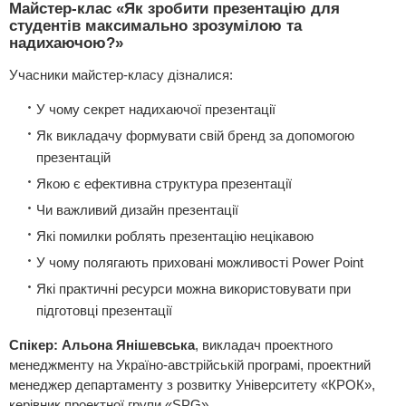
Майстер-клас «Як зробити презентацію для
студентів максимально зрозумілою та
надихаючою?»
Учасники майстер-класу дізналися:
У чому секрет надихаючої презентації
Як викладачу формувати свій бренд за допомогою
презентацій
Якою є ефективна структура презентації
Чи важливий дизайн презентації
Які помилки роблять презентацію нецікавою
У чому полягають приховані можливості Power Point
Які практичні ресурси можна використовувати при
підготовці презентації
Спікер: Альона Янішевська
, викладач проектного
менеджменту на Україно-австрiйськiй програмi, проектний
менеджер департаменту з розвитку Унiверситету «КРОК»,
керiвник проектної групи «SPG»