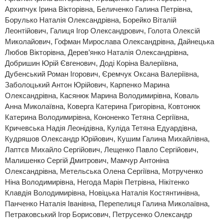
Архипчук Ірина Вікторівна, Беличенко Галина Петрівна,
Борулько Наталія Олександрівна, Борейко Віталій
Леонтійович, Галиця Ігор Олександрович, Голота Олексій
Миколайович, Гофман Мирослава Олександрівна, Дайнецька
Любов Вікторівна, Дерев’янко Наталія Олександрівна,
Добришин Юрій Євгенович, Доді Коріна Валеріївна,
Дубенський Роман Ігорович, Єремчук Оксана Валеріївна,
Заболоцький Антон Юрійович, Карпенко Марина
Олександрівна, Касянюк Марина Володимирівна, Коваль
Анна Миколаївна, Коверга Катерина Григорівна, Ковтонюк
Катерина Володимирівна, Кононенко Тетяна Сергіївна,
Кричевська Надія Леонідівна, Куліда Тетяна Едуардівна,
Кудряшов Олександр Юрійович, Кушим Галина Михайлівна,
Лаптєв Михайло Сергійович, Лещенко Павло Сергійович,
Малишенко Сергій Дмитрович, Мамчур Антоніна
Олександрівна, Метельська Олена Сергіївна, Мотрученко
Ніна Володимирівна, Негода Марія Петрівна, Нікітенко
Клавдія Володимирівна, Новіцька Наталія Костянтинівна,
Панченко Наталія Іванівна, Перепелиця Галина Миколаївна,
Петраковський Ігор Борисович, Петрусенко Олександр