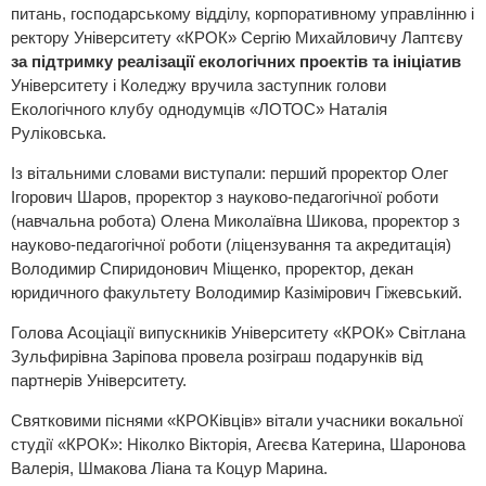
питань, господарському відділу, корпоративному управлінню і
ректору Університету «КРОК» Сергію Михайловичу Лаптєву
за підтримку реалізації екологічних проектів та ініціатив
Університету і Коледжу вручила заступник голови
Екологічного клубу однодумців «ЛОТОС» Наталія
Руліковська.
Із вітальними словами виступали: перший проректор Олег
Ігорович Шаров, проректор з науково-педагогічної роботи
(навчальна робота) Олена Миколаївна Шикова, проректор з
науково-педагогічної роботи (ліцензування та акредитація)
Володимир Спиридонович Міщенко, проректор, декан
юридичного факультету Володимир Казімірович Гіжевський.
Голова Асоціації випускників Університету «КРОК» Світлана
Зульфирівна Заріпова провела розіграш подарунків від
партнерів Університету.
Святковими піснями «КРОКівців» вітали учасники вокальної
студії «КРОК»: Ніколко Вікторія, Агеєва Катерина, Шаронова
Валерія, Шмакова Ліана та Коцур Марина.