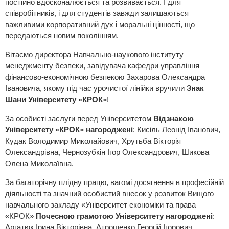
постійно вдосконалюється та розвивається. І для
співробітників, і для студентів завжди залишаються
важливими корпоративний дух і моральні цінності, що
передаються новим поколінням.
Вітаємо директора Навчально-наукового інституту
менеджменту безпеки, завідувача кафедри управління
фінансово-економічною безпекою Захарова Олександра
Івановича, якому під час урочистої лінійки вручили
Знак
Шани Університету «КРОК»
!
За особисті заслуги перед Університетом
Відзнакою
Університету «КРОК» нагороджені
: Кисіль Леонід Іванович,
Кудак Володимир Миколайович, Хрутьба Вікторія
Олександрівна, Чернозубкін Ігор Олександрович, Шикова
Олена Миколаївна.
За багаторічну плідну працю, вагомі досягнення в професійній
діяльності та значний особистий внесок у розвиток Вищого
навчального закладу «Університет економіки та права
«КРОК»
Почесною грамотою Університету нагороджені
:
Аргатюк Ірина Вікторівна, Атрощенко Георгій Ігорович,