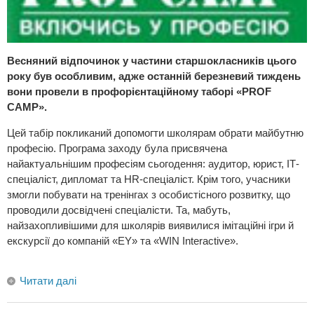
Весняний відпочинок у частини старшокласників цього
року був особливим, адже останній березневий тиждень
вони провели в профорієнтаційному таборі «PROF
CAMP».
Цей табір покликаний допомогти школярам обрати майбутню
професію. Програма заходу була присвячена
найактуальнішим професіям сьогодення: аудитор, юрист, ІТ-
спеціаліст, дипломат та HR-спеціаліст. Крім того, учасники
змогли побувати на тренінгах з особистісного розвитку, що
проводили досвідчені спеціалісти. Та, мабуть,
найзахопливішими для школярів виявилися імітаційні ігри й
екскурсії до компаній «EY» та «WIN Interаctive».
Читати далі