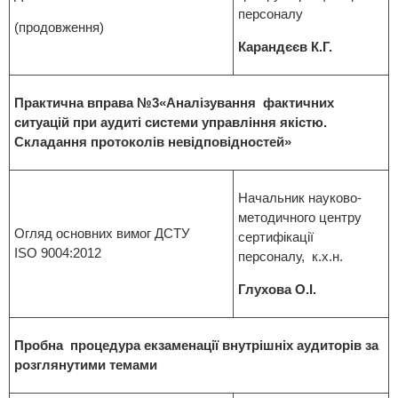
персоналу
(продовження)
Карандєєв К.Г.
Практична вправа №3«Аналізування фактичних
ситуацій при аудиті системи управління якістю.
Складання протоколів невідповідностей»
Начальник науково-
методичного центру
Огляд основних вимог ДСТУ
сертифікації
ISO 9004:2012
персоналу, к.х.н.
Глухова О.І.
Пробна процедура екзаменації внутрішніх аудиторів за
розглянутими темами