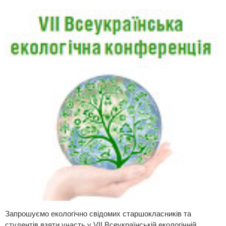
Запрошуємо екологічно свідомих старшокласників та
студентів взяти участь у VII Всеукраїнській екологічній