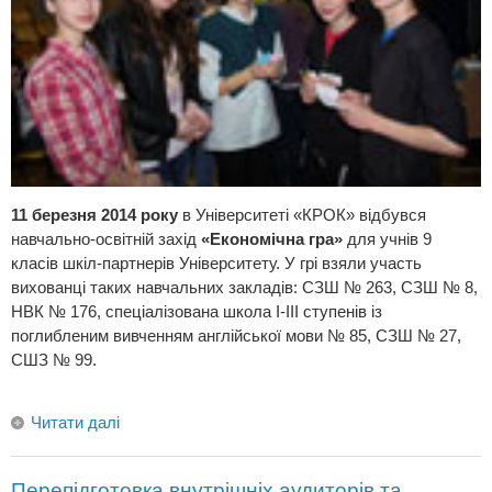
11 березня 2014 року
в Університеті «КРОК» відбувся
навчально-освітній захід
«Економічна гра»
для учнів 9
класів шкіл-партнерів Університету. У грі взяли участь
вихованці таких навчальних закладів: СЗШ № 263, СЗШ № 8,
НВК № 176, спеціалізована школа І-ІІІ ступенів із
поглибленим вивченням англійської мови № 85, СЗШ № 27,
СШЗ № 99.
Читати далі
Перепідготовка внутрішніх аудиторів та