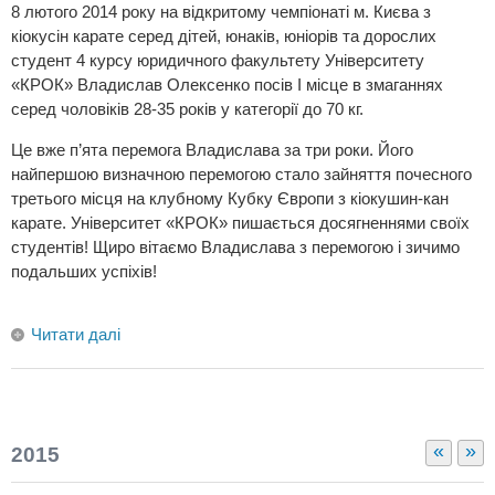
8 лютого 2014 року на відкритому чемпіонаті м. Києва з
кіокусін карате серед дітей, юнаків, юніорів та дорослих
студент 4 курсу юридичного факультету Університету
«КРОК» Владислав Олексенко посів І місце в змаганнях
серед чоловіків 28-35 років у категорії до 70 кг.
Це вже п’ята перемога Владислава за три роки. Його
найпершою визначною перемогою стало зайняття почесного
третього місця на клубному Кубку Європи з кіокушин-кан
карате. Університет «КРОК» пишається досягненнями своїх
студентів! Щиро вітаємо Владислава з перемогою і зичимо
подальших успіхів!
Читати далі
«
»
2015