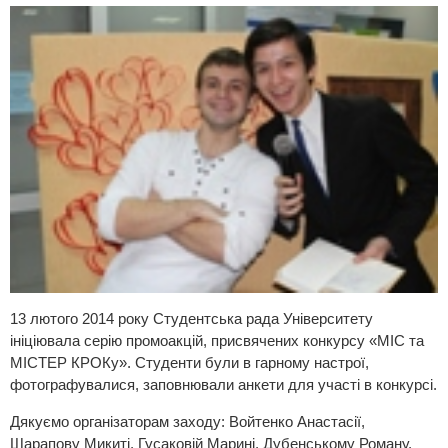
13 лютого 2014 року Студентська рада Університету
ініціювала серію промоакцій, присвячених конкурсу «МІС та
МІСТЕР КРОКу». Студенти були в гарному настрої,
фотографувалися, заповнювали анкети для участі в конкурсі.
Дякуємо організаторам заходу: Войтенко Анастасії,
Шарапову Микиті, Гусаковій Марині, Дубенському Роману,