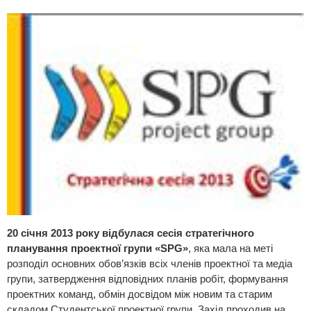
20 cічня 2013 року відбулася сесія стратегічного
планування проектної групи «SPG»
, яка мала на меті
розподіл основних обов’язків всіх членів проектної та медіа
групи, затвердження відповідних планів робіт, формування
проектних команд, обмін досвідом між новим та старим
складом Студентської проектної групи. Захід проходив на