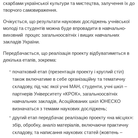
скарбами української культури та мистецтва, залучення їх до
творчого самовираження.
Очікується, що результати наукових досліджень учнівської
молоді та студентів можна буде впровадити в навчально-
виховний процес загальноосвітніх і вищих навчальних
закладів України.
Передбачається, що реалізація проекту відбуватиметься в
декілька етапів, зокрема:
початковий етап (презентація проекту і круглий стіл)
також включатиме в себе організаційну та тематичну
складову, під час якої учні МАН, студенти, учні шкіл –
партнерів Університету «КРОК», загальноосвітніх
навчальних закладів, Асоційованих шкіл ЮНЕСКО
визначаться з темами наукових досліджень;
другий етап передбачає реалізацію проекту «на місцях»:
збір, обробку, аналіз матеріалів, включаючи практичну
складову, та написання наукових статей (жовтень –