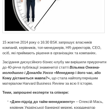
15 жовтня 2014 року о 16:30 BSK запрошує власників
компаній, керівників, топ-менеджерів, HR-директорів, СЕО,
осіб, які приймають рішення в організаціях та компаніях.
Засідання дискусійного бізнес-клубу ми вирішили приурочити
до 40-річчя публікації знаменитої статті
Вільяма Онкена-
молодшого і Доналда Уоссо
«Менеджер і його час, або
Кому дістанеться мавпа?»,
що стала найпопулярнішим
матеріалом Harvard Business Review за всю її історію.
Теми, запрошені експерти та спікери:
«Дзен-підхід до тайм-менеджменту»
– Олексій Мась,
керівник Української банерної мережі, координатор