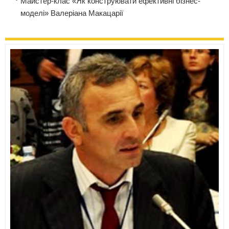
Майстер-клас «Як конструювати ефективні бізнес-
моделі» Валеріана Макацарії