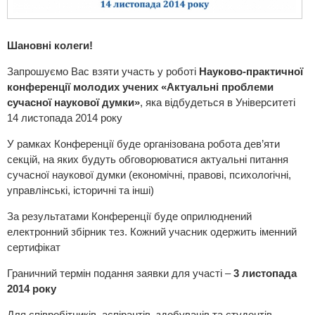
Шановні колеги!
Запрошуємо Вас взяти участь у роботі
Науково-практичної
конференції молодих учених «Актуальні
проб
леми
сучасної наукової думки»
, яка відбудеться в Університеті
14 листопада 2014 року
У рамках Конференції буде організована робота дев’яти
секцій, на яких будуть обговорюватися актуальні питання
сучасної наукової думки (економічні, правові, психологічні,
управлінські, історичні та інші)
За результатами Конференції буде оприлюднений
електронний збірник тез. Кожний учасник одержить іменний
сертифікат
Граничний термін подання заявки для участі –
3 листопада
2014 року
Для співробітників, аспірантів, здобувачів та студентів