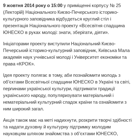
9 жовтня 2014 року о 15:00
у приміщенні корпусу № 25
(Лекторій) Національного Києво-Печерського історико-
культурного заповідника відбудеться круглий стіл і
презентація Національного проекту «Всесвітня спадщина
ЮНЕСКО в руках молоді: знати, зберігати, діяти».
Ініціаторами проекту виступили Національний Києво-
Печерський історико-культурний заповідник, Київська Мала
академія наук учнівської молоді і Університет економіки та
права «КРОК».
Ідея проекту полягає в тому, аби познайомити молодь з
об’єктами Всесвітньої спадщини ЮНЕСКО в Україні та світі,
перлинами української культури, підтримати традиції
українського народу, популяризувати матеріальний і
нематеріальний культурний спадок країни та ознайомити з
ним широкий загал.
Акція також має на меті надихнути, розкрити творчі здібності
та надати духовну й культурну підтримку молодим
науковцям шляхом знайомства з об’єктами ЮНЕСКО,