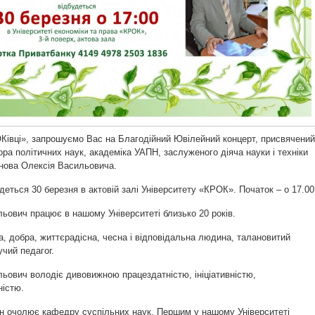
Ківці», запрошуємо Вас на Благодійний Ювілейний концерт, присвячений
ора політичних наук, академіка УАПН, заслуженого діяча науки і техніки
унова Олексія Васильовича.
деться 30 березня в актовій залі Університету «КРОК». Початок – о 17.00
ьович працює в нашому Університеті близько 20 років.
, добра, життєрадісна, чесна і відповідальна людина, талановитий
учий педагог.
ьович володіє дивовижною працездатністю, ініціативністю,
ністю.
ін очолює кафедру суспільних наук. Першим у нашому Університеті