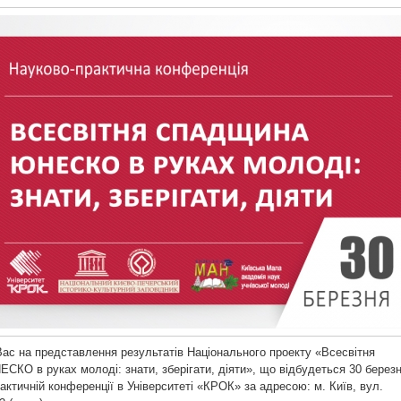
ас на представлення результатів Національного проекту «Всесвітня
КО в руках молоді: знати, зберігати, діяти», що відбудеться 30 берез
актичній конференції в Університеті «КРОК» за адресою: м. Київ, вул.