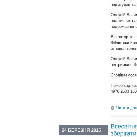
підготував та
Олексій Васил
політичних на
недержавної ф
Він автор та 
бібліотеки Ко
етнополітологі
Олексій Васил
підтримки в б
Сподіваємося 
Номер картко
4978 2503 183
Читати дал
Всесвітн
24 БЕРЕЗНЯ 2015
зберігати