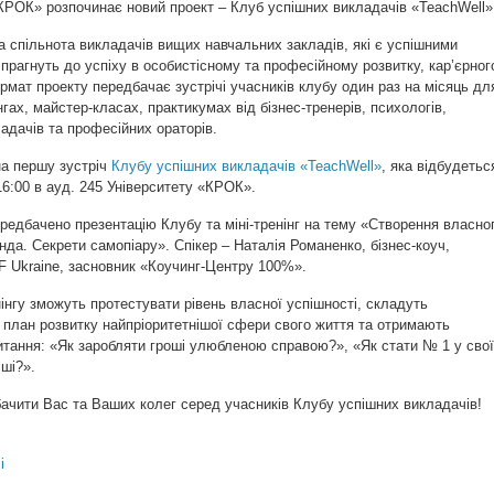
КРОК» розпочинає новий проект – Клуб успішних викладачів «TeachWell»
 спільнота викладачів вищих навчальних закладів, які є успішними
прагнуть до успіху в особистісному та професійному розвитку, кар’єрног
рмат проекту передбачає зустрічі учасників клубу один раз на місяць дл
нгах, майстер-класах, практикумах від бізнес-тренерів, психологів,
адачів та професійних ораторів.
а першу зустріч
Клубу успішних викладачів «TeachWell»
, яка відбудетьс
16:00 в ауд. 245 Університету «КРОК».
едбачено презентацію Клубу та міні-тренінг на тему «Створення власно
нда. Секрети самопіару». Спікер – Наталія Романенко, бізнес-коуч,
F Ukraine, засновник «Коучинг-Центру 100%».
інгу зможуть протестувати рівень власної успішності, складуть
план розвитку найпріоритетнішої сфери свого життя та отримають
питання: «Як заробляти гроші улюбленою справою?», «Як стати № 1 у сво
іші?».
ачити Вас та Ваших колег серед учасників Клубу успішних викладачів!
і