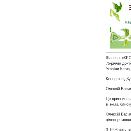
Шановні «КРО
75-річчю докт
України Карт
Концерт відбу
Олексій Васил
Це принципова
вчений, блиск
Олексій Васил
цілеспрямова
З 1996 року в