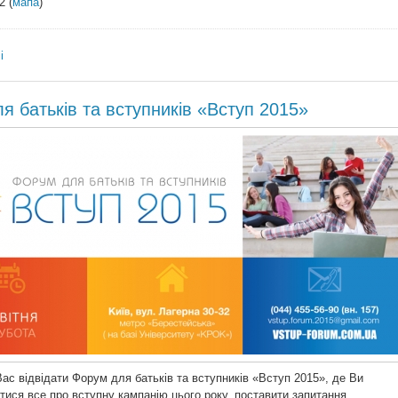
2 (
мапа
)
і
я батьків та вступників «Вступ 2015»
с відвідати Форум для батьків та вступників «Вступ 2015», де Ви
тися все про вступну кампанію цього року, поставити запитання