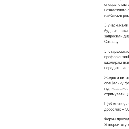
спеціалістам 
незалежного о
найближчі рок
З учасниками 
будь-які пита
запросили дир
Сакаєву.
Зі старшокла
профорієнтаці
школярам псих
порадять, як 
Жодне з питан
спеціальну ф
підписавшись
отримувати ці
Щоб стати уча
дорослих – 50
Форум проходи
Університету 