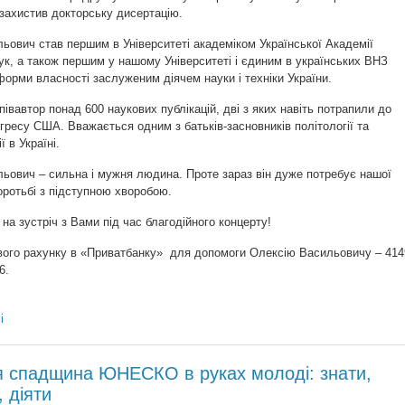
 захистив докторську дисертацію.
ьович став першим в Університеті академіком Української Академії
ук, а також першим у нашому Університеті і єдиним в українських ВНЗ
орми власності заслуженим діячем науки і техніки України.
співавтор понад 600 наукових публікацій, дві з яких навіть потрапили до
нгресу США. Вважається одним з батьків-засновників політології та
ї в Україні.
ьович – сильна і мужня людина. Проте зараз він дуже потребує нашої
оротьбі з підступною хворобою.
на зустріч з Вами під час благодійного концерту!
вого рахунку в «Приватбанку» для допомоги Олексію Васильовичу – 414
6.
і
я спадщина ЮНЕСКО в руках молоді: знати,
, діяти