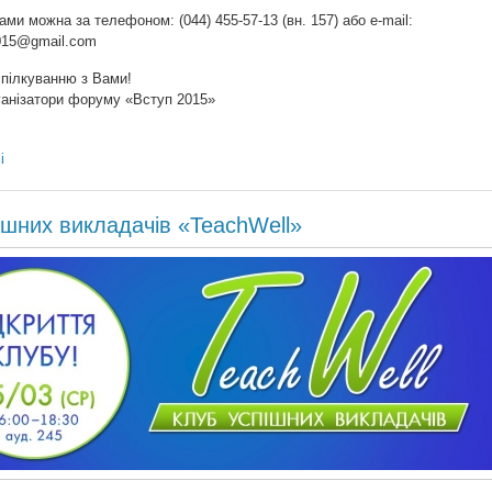
нами можна за телефоном: (044) 455-57-13 (вн. 157) або e-mail:
2015@gmail.com
спілкуванню з Вами!
ганізатори форуму «Вступ 2015»
і
ішних викладачів «TeachWell»