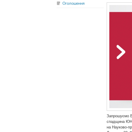
Оголошення
Запрошуємо В
спадщина ЮНЕС
на Науково-пр