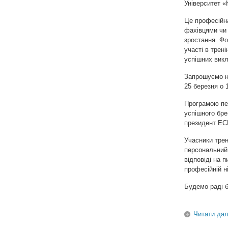
Університет «
Це професійна
фахівцями чи 
зростання. Фо
участі в трені
успішних викл
Запрошуємо н
25 березня о 
Програмою пер
успішного бре
президент ЕС
Учасники трен
персональний 
відповіді на 
професійній н
Будемо раді б
Читати дал