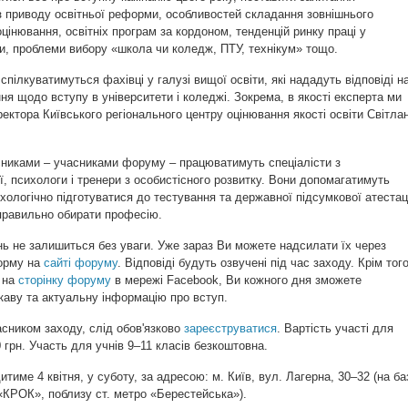
з приводу освітньої реформи, особливостей складання зовнішнього
цінювання, освітніх програм за кордоном, тенденцій ринку праці у
и, проблеми вибору «школа чи коледж, ПТУ, технікум» тощо.
спілкуватимуться фахівці у галузі вищої освіти, які нададуть відповіді н
ння щодо вступу в університети і коледжі. Зокрема, в якості експерта ми
ектора Київського регіонального центру оцінювання якості освіти Світла
сниками – учасниками форуму – працюватимуть спеціалісти з
ї, психологи і тренери з особистісного розвитку. Вони допомагатимуть
ологічно підготуватися до тестування та державної підсумкової атестаці
правильно обирати професію.
ь не залишиться без уваги. Уже зараз Ви можете надсилати їх через
орму на
сайті форуму
. Відповіді будуть озвучені під час заходу. Крім того
 на
сторінку форуму
в мережі Facebook, Ви кожного дня зможете
каву та актуальну інформацію про вступ.
сником заходу, слід обов'язково
зареєструватися
. Вартість участі для
 грн. Участь для учнів 9–11 класів безкоштовна.
тиме 4 квітня, у суботу, за адресою: м. Київ, вул. Лагерна, 30–32 (на ба
«КРОК», поблизу ст. метро «Берестейська»).