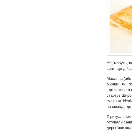
Усі, мабуть, 
свят, що дійш
Масляна (або 
обряди, які, 
і до четверга
стартує Широк
гуляння. Неді
на сповідь до
У ритуальних 
готували сани
дерев'яне кол