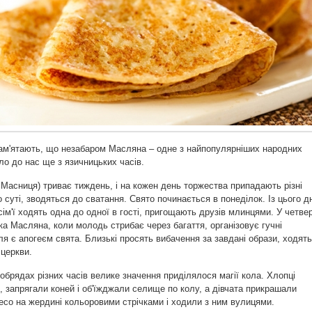
пам'ятають, що незабаром Масляна – одне з найпопулярніших народних
ло до нас ще з язичницьких часів.
Масниця) триває тиждень, і на кожен день торжества припадають різні
по суті, зводяться до сватання. Свято починається в понеділок. Із цього д
 сім'ї ходять одна до одної в гості, пригощають друзів млинцями. У четве
а Масляна, коли молодь стрибає через багаття, організовує гучні
ля є апогеєм свята. Близькі просять вибачення за завдані образи, ходять
 церкви.
обрядах різних часів велике значення приділялося магії кола. Хлопці
, запрягали коней і об'їжджали селище по колу, а дівчата прикрашали
есо на жердині кольоровими стрічками і ходили з ним вулицями.