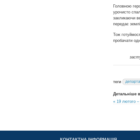
Головною геро
урочисто спал
закликаючи в
передає землі
Тож готуймося
пробачати од
заст
теги
департа
Детальніше в 
« 19 лютого –
КОНТАКТНА ІНФОРМАЦІЯ