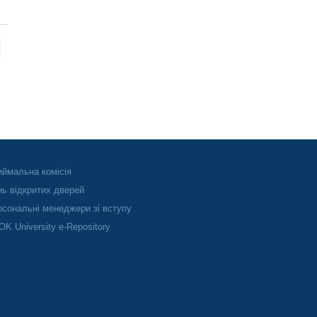
ймальна комісія
ь відкритих дверей
сональні менеджери зі вступу
K University e-Repository