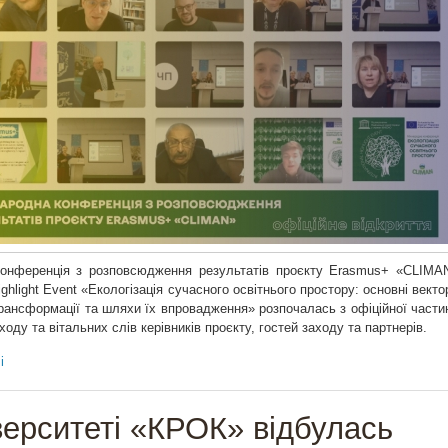
онференція з розповсюдження результатів проєкту Erasmus+ «CLIMA
Highlight Event «Екологізація сучасного освітнього простору: основні векто
трансформації та шляхи їх впровадження» розпочалась з офіційної части
ходу та вітальних слів керівників проєкту, гостей заходу та партнерів.
і
верситеті «КРОК» відбулась