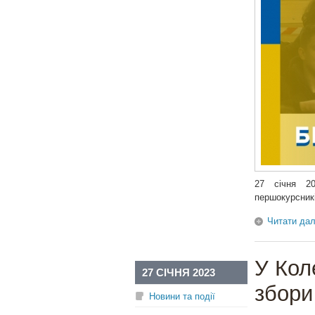
27 січня 20
першокурсник
Читати дал
У Кол
27 СІЧНЯ 2023
збори
Новини та події