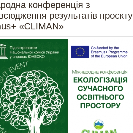
родна конференція з
всюдження результатів проєкту
mus+ «CLIMAN»