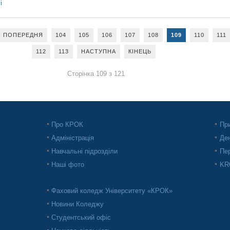
і
ПОПЕРЕДНЯ
104
105
106
107
108
109
110
111
112
113
НАСТУПНА
КІНЕЦЬ
Сторінка 109 з 121
Про КРОК
При
Адміністрація
Ден
Навчальні підрозділи
Пер
Наші фото
KRO
Фаховий коледж Університету «КРОК»
Новини Коледжу
Студентський офіс