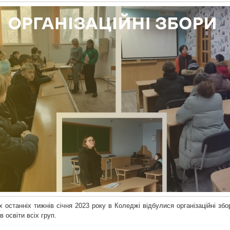
 останніх тижнів січня 2023 року в Коледжі відбулися організаційні збо
в освіти всіх груп.