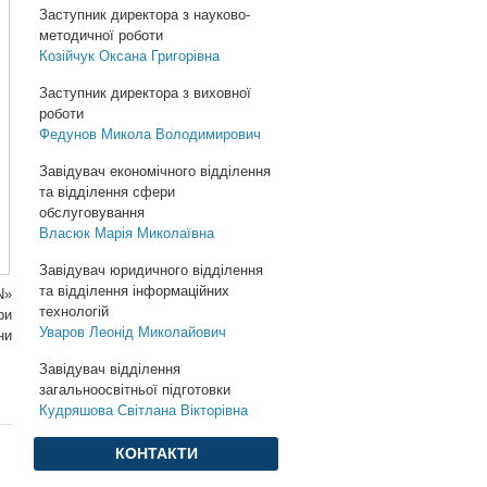
Заступник директора з науково-
методичної роботи
Козійчук Оксана Григорівна
Заступник директора з виховної
роботи
Федунов Микола Володимирович
Завідувач економічного відділення
та відділення сфери
обслуговування
Власюк Марія Миколаївна
Завідувач юридичного відділення
та відділення інформаційних
N»
технологій
ри
Уваров Леонід Миколайович
ни
Завідувач відділення
загальноосвітньої підготовки
Кудряшова Світлана Вікторівна
КОНТАКТИ