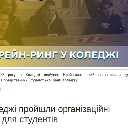
23 року в Коледжі відбувся Брейн-ринг, який організували д
ів представники Студентської ради Коледжу.
і
еджі пройшли організаційні
 для студентів