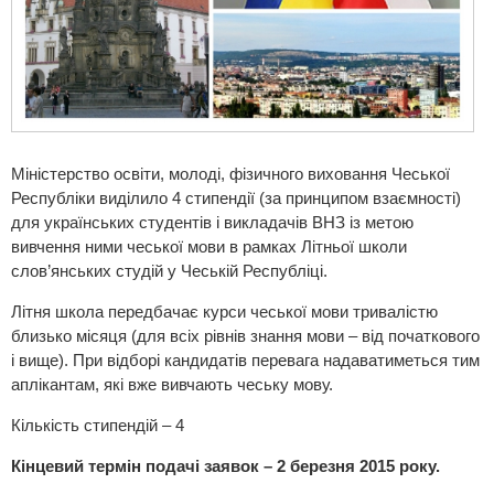
Міністерство освіти, молоді, фізичного виховання Чеської
Республіки виділило 4 стипендії (за принципом взаємності)
для українських студентів і викладачів ВНЗ із метою
вивчення ними чеської мови в рамках Літньої школи
слов’янських студій у Чеській Республіці.
Літня школа передбачає курси чеської мови тривалістю
близько місяця (для всіх рівнів знання мови – від початкового
і вище). При відборі кандидатів перевага надаватиметься тим
аплікантам, які вже вивчають чеську мову.
Кількість стипендій – 4
Кінцевий термін подачі заявок – 2 березня 2015 року.