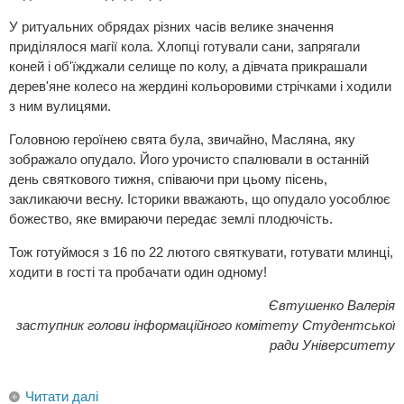
У ритуальних обрядах різних часів велике значення
приділялося магії кола. Хлопці готували сани, запрягали
коней і об'їжджали селище по колу, а дівчата прикрашали
дерев'яне колесо на жердині кольоровими стрічками і ходили
з ним вулицями.
Головною героїнею свята була, звичайно, Масляна, яку
зображало опудало. Його урочисто спалювали в останній
день святкового тижня, співаючи при цьому пісень,
закликаючи весну. Історики вважають, що опудало уособлює
божество, яке вмираючи передає землі плодючість.
Тож готуймося з 16 по 22 лютого святкувати, готувати млинці,
ходити в гості та пробачати один одному!
Євтушенко Валерія
заступник голови інформаційного комітету Студентської
ради Університету
Читати далі