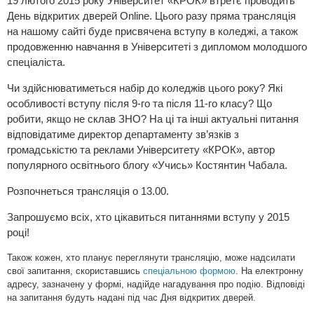
19 лютого 2015 року Університет «КРОК» втретє проводить
День відкритих дверей Online. Цього разу пряма трансляція
на нашому сайті буде присвячена вступу в коледжі, а також
продовженню навчання в Університеті з дипломом молодшого
спеціаліста.
Чи здійснюватиметься набір до коледжів цього року? Які
особливості вступу після 9-го та після 11-го класу? Що
робити, якщо не склав ЗНО? На ці та інші актуальні питання
відповідатиме директор департаменту зв’язків з
громадськістю та реклами Університету «КРОК», автор
популярного освітнього блогу «Учись» Костянтин Чабала.
Розпочнеться трансляція о 13.00.
Запрошуємо всіх, хто цікавиться питаннями вступу у 2015
році!
Також кожен, хто планує переглянути трансляцію, може надсилати
свої запитання, скориставшись
спеціальною формою
. На електронну
адресу, зазначену у формі, надійде нагадування про подію.
Відповіді
на запитання будуть надані під час Дня відкритих дверей.