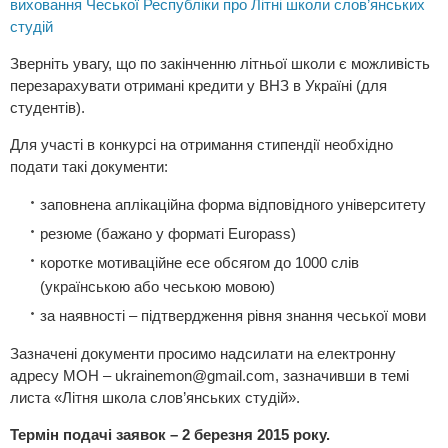
виховання Чеської Республіки про Літні школи слов’янських
студій
Зверніть увагу, що по закінченню літньої школи є можливість
перезарахувати отримані кредити у ВНЗ в Україні (для
студентів).
Для участі в конкурсі на отримання стипендії необхідно
подати такі документи:
заповнена аплікаційна форма відповідного університету
резюме (бажано у форматі Europass)
коротке мотиваційне есе обсягом до 1000 слів
(українською або чеською мовою)
за наявності – підтвердження рівня знання чеської мови
Зазначені документи просимо надсилати на електронну
адресу МОН –
ukrainemon@gmail.com
, зазначивши в темі
листа «Літня школа слов’янських студій».
Термін подачі заявок – 2 березня 2015 року.