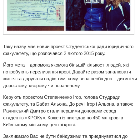
Таку назву має новий проект Студентської ради юридичного
факультету, що розпочався 2 лютого 2015 року.
Його мета – допомога якомога більшій кількості людей, які
потребують переливання крові. Давайте разом запалювати
життя та дарувати надію тим, кому вона необхідна – дитині чи
дорослому, хворому чи пораненому.
Керують проектом Степанченко Ігор, голова Студради
факультету, та Бабат Альона. До речі, Ігор і Альона, а також
Рачинський Дмитро стали першими донорами серед
студентів «КРОКу». Кожен із них здав по 450 мл крові в
Київському міському центрі крові.
Закликаємо Вас не бути байдужими та приєднуватися до