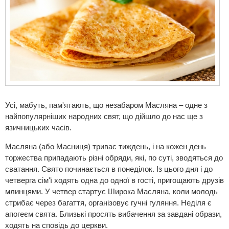
Усі, мабуть, пам'ятають, що незабаром Масляна – одне з
найпопулярніших народних свят, що дійшло до нас ще з
язичницьких часів.
Масляна (або Масниця) триває тиждень, і на кожен день
торжества припадають різні обряди, які, по суті, зводяться до
сватання. Свято починається в понеділок. Із цього дня і до
четверга сім'ї ходять одна до одної в гості, пригощають друзів
млинцями. У четвер стартує Широка Масляна, коли молодь
стрибає через багаття, організовує гучні гуляння. Неділя є
апогеєм свята. Близькі просять вибачення за завдані образи,
ходять на сповідь до церкви.