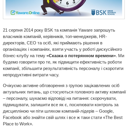
21 серпня 2014 року BSK та компанія Yaware запрошуть
власників компаній, керівників, топ-менеджерів, HR-
директорів, СЕО та осіб, які приймають рішення в
організаціях і компаніях, взяти участь у роботі дискусійного
бізнес-клубу на тему
«Сказка о потерянном времени»
. Ми
будемо говорити про те, як підвищити ефективність роботи
компанії, збільшити результативність персоналу і скоротити
непродуктивні витрати часу.
Очікуємо активне обговорення з групою зацікавлених осіб
актуальних питань, що стосуються головного активу компанії
– персоналу, шукаємо відповіді на питання: скорочувати,
підвищувати, залишити все як є, посилювати контроль за
дисципліною чи піти шляхом компаній-лідерів – Google,
Facebook або знайти свій шлях і все ж таки стати «The Best
Place to Work».