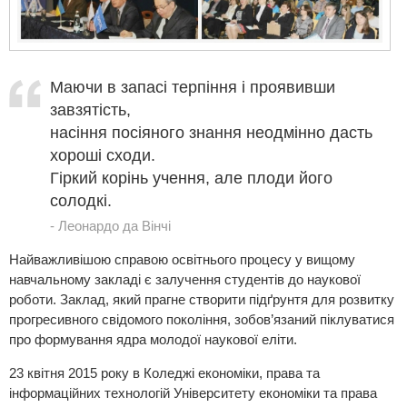
Маючи в запасі терпіння і проявивши
завзятість,
насіння посіяного знання неодмінно дасть
хороші сходи.
Гіркий корінь учення, але плоди його
солодкі.
Леонардо да Вінчі
Найважливішою справою освітнього процесу у вищому
навчальному закладі є залучення студентів до наукової
роботи. Заклад, який прагне створити підґрунтя для розвитку
прогресивного свідомого покоління, зобов’язаний піклуватися
про формування ядра молодої наукової еліти.
23 квітня 2015 року в Коледжі економіки, права та
інформаційних технологій Університету економіки та права