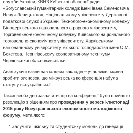
служби України, КВНЗ Київської обласної ради
«Богуславський гуманітарний коледж імені Івана Семеновича
Нечуя-Левицького», Національному університету Державної
податкової служби України, Технолого-економічному коледжу
Білоцерківського національного аграрного університету,
Торговельно-економічному коледжу Київського національного
торговельно-економічного університету, Харківському
національному університету міського господарства імені О.М.
Бекетова, Чернігівському кооперативному технікуму
Чернігівської облспоживспілки.
Аналізуючи назви навчальних закладів – учасників, можна
зробити висновок, що міжвузівська конференція набула
статусу всеукраїнської.
Також необхідно зазначити, що на конференції було прийнято
резолюцію з рішенням про
проведення у вересні-листопаді
2015 року Всеукраїнського економічного молодіжного
форуму
, мета якого:
Залучити шкільну та студентську молодь до генерації