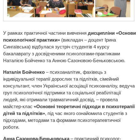
У рамках практичної частини вивчення
дисципліни «Основи
психологічної практики»
(викладач – доцент Ірина
Сингаївська) відбулася зустріч студентів 4 курсу
бакалаврату з досвідченими психологами-практиками
Наталією Бойченко та Анною Сазоновою-Беньковською.
Наталія Бойченко
– психоаналітик, фахівець з
індивідуальної терапії дорослих та підлітків, сімейний
консультант, член Української асоціації психоаналізу, ведуча
груп психологічної підтримки та соціальної реабілітації
людей, які отримали травматичний досвід, – провела
майстер-клас
«Основні теоретичні підходи в психотерапії
дітей та підлітків»
, під час якого ознайомила студентів з
підходами, методами та формами психотерапевтичної
роботи.
Анна Сазонова-Беньковська
– практичний психолог-