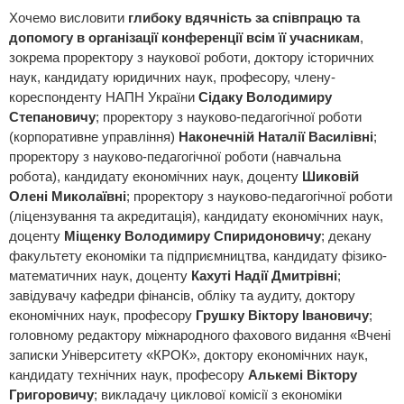
Хочемо висловити
глибоку вдячність за співпрацю та
допомогу в організації конференції всім її учасникам
,
зокрема проректору з наукової роботи, доктору історичних
наук, кандидату юридичних наук, професору, члену-
кореспонденту НАПН України
Сідаку Володимиру
Степановичу
; проректору з науково-педагогічної роботи
(корпоративне управління)
Наконечній Наталії Василівні
;
проректору з науково-педагогічної роботи (навчальна
робота), кандидату економічних наук, доценту
Шиковій
Олені Миколаївні
; проректору з науково-педагогічної роботи
(ліцензування та акредитація), кандидату економічних наук,
доценту
Міщенку Володимиру Спиридоновичу
; декану
факультету економіки та підприємництва, кандидату фізико-
математичних наук, доценту
Кахуті Надії Дмитрівні
;
завідувачу кафедри фінансів, обліку та аудиту, доктору
економічних наук, професору
Грушку Віктору Івановичу
;
головному редактору міжнародного фахового видання «Вчені
записки Університету «КРОК», доктору економічних наук,
кандидату технічних наук, професору
Алькемі Віктору
Григоровичу
; викладачу циклової комісії з економіки