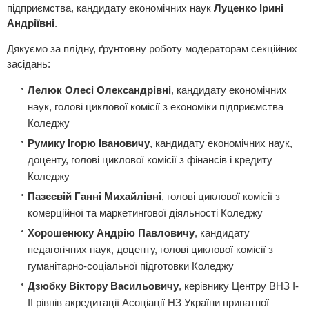
підприємства, кандидату економічних наук
Луценко Ірині
Андріївні
.
Дякуємо за плідну, ґрунтовну роботу модераторам секційних
засідань:
Лелюк Олесі Олександрівні
, кандидату економічних
наук, голові циклової комісії з економіки підприємства
Коледжу
Румику Ігорю Івановичу
, кандидату економічних наук,
доценту, голові циклової комісії з фінансів і кредиту
Коледжу
Пазєєвій Ганні Михайлівні
, голові циклової комісії з
комерційної та маркетингової діяльності Коледжу
Хорошенюку Андрію Павловичу
, кандидату
педагогічних наук, доценту, голові циклової комісії з
гуманітарно-соціальної підготовки Коледжу
Дзюбку Віктору Васильовичу
, керівнику Центру ВНЗ І-
ІІ рівнів акредитації Асоціації НЗ України приватної