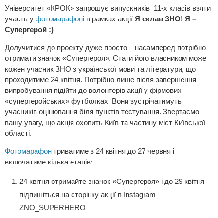
Університет «КРОК» запрошує випускників 11-х класів взяти
участь у
фотомарафоні
в рамках акції
Я склав ЗНО! Я –
Супергерой :)
Долучитися до проекту дуже просто – насамперед потрібно
отримати значок «Супергероя». Стати його власником може
кожен учасник ЗНО з української мови та літератури, що
проходитиме 24 квітня. Потрібно лише після завершення
випробування підійти до волонтерів акції у фірмових
«супергеройських» футболках. Вони зустрічатимуть
учасників оцінювання біля пунктів тестування. Звертаємо
вашу увагу, що акція охопить Київ та частину міст Київської
області.
Фотомарафон
триватиме з 24 квітня до 27 червня і
включатиме кілька етапів:
24 квітня отримайте значок «Супергероя» і до 29 квітня
підпишіться на сторінку акції в Instagram –
ZNO_SUPERHERO