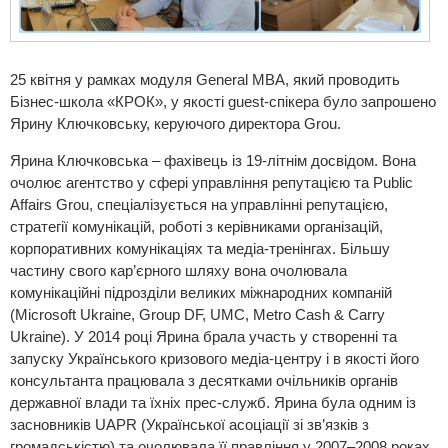
25 квітня у рамках модуля General MBA, який проводить
Бізнес-школа «КРОК», у якості guest-спікера було запрошено
Ярину Ключковську, керуючого директора Grou.
Ярина Ключковська – фахівець із 19-літнім досвідом. Вона
очолює агентство у сфері управління репутацією та Public
Affairs Grou, спеціалізується на управлінні репутацією,
стратегії комунікацій, роботі з керівниками організацій,
корпоративних комунікаціях та медіа-тренінгах. Більшу
частину свого кар’єрного шляху вона очолювала
комунікаційні підрозділи великих міжнародних компаній
(Microsoft Ukraine, Group DF, UMC, Metro Cash & Carry
Ukraine). У 2014 році Ярина брала участь у створенні та
запуску Українського кризового медіа-центру і в якості його
консультанта працювала з десятками очільників органів
державної влади та їхніх прес-служб. Ярина була одним із
засновників UAPR (Української асоціації зі зв’язків з
громадськістю) та очолювала її правління у 2007–2008 роках.