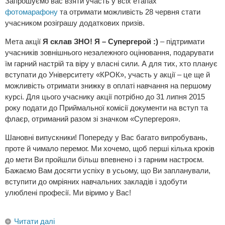
Запрошуємо вас взяти участь у всіх етапах
фотомарафону
та отримати можливість 28 червня стати
учасником розіграшу додаткових призів.
Мета акції
Я склав ЗНО! Я – Супергерой :)
– підтримати
учасників зовнішнього незалежного оцінювання, подарувати
їм гарний настрій та віру у власні сили. А для тих, хто планує
вступати до Університету «КРОК», участь у акції – це ще й
можливість отримати знижку в оплаті навчання на першому
курсі. Для цього учаснику акції потрібно до 31 липня 2015
року подати до Приймальної комісії документи на вступ та
флаєр, отриманий разом зі значком «Супергероя».
Шановні випускники! Попереду у Вас багато випробувань,
проте й чимало перемог. Ми хочемо, щоб перші кілька кроків
до мети Ви пройшли більш впевнено і з гарним настроєм.
Бажаємо Вам досягти успіху в усьому, що Ви запланували,
вступити до омріяних навчальних закладів і здобути
улюблені професії. Ми віримо у Вас!
Читати далі