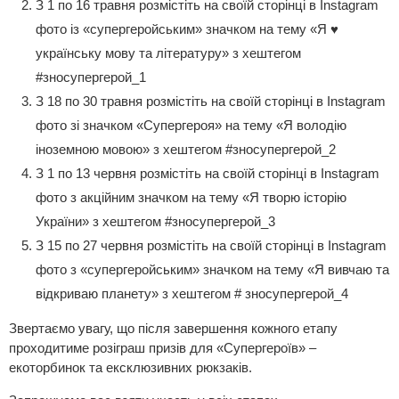
З 1 по 16 травня розмістіть на своїй сторінці в Instagram
фото із «супергеройським» значком на тему «Я ♥
українську мову та літературу» з хештегом
#зносупергерой_1
З 18 по 30 травня розмістіть на своїй сторінці в Instagram
фото зі значком «Супергероя» на тему «Я володію
іноземною мовою» з хештегом #зносупергерой_2
З 1 по 13 червня розмістіть на своїй сторінці в Instagram
фото з акційним значком на тему «Я творю історію
України» з хештегом #зносупергерой_3
З 15 по 27 червня розмістіть на своїй сторінці в Instagram
фото з «супергеройським» значком на тему «Я вивчаю та
відкриваю планету» з хештегом # зносупергерой_4
Звертаємо увагу, що після завершення кожного етапу
проходитиме розіграш призів для «Супергероїв» –
екоторбинок та ексклюзивних рюкзаків.