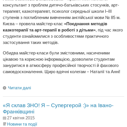
консультант з проблем дитячо-батьківських стосунків, арт-
терапевт, казкотерапевт, психолог середньої школи I–III
ступенів з поглибленим вивченням англійської мови № 85 м.
Києва – провела майстер-клас
«Поєднання методів
казкотерапії та арт-терапії в роботі з дітьми»
, під час якого
студенти ознайомилися з особливостями практичного
застосування таких методів.
Обидва майстер-класи були змістовними, насиченими
цікавою та корисною інформацією, дозволили студентам
зануритися в атмосферу професійної творчості й фахового
самовдосконалення. Щиро вдячні колегам – Наталії та Анні!
Читати далі
«Я склав ЗНО! Я – Супергерой :)» на Івано-
Франківщині
27 квітня 2015
Новини та події