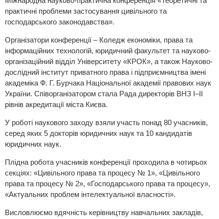
Міжнародна науково-практична конференція «Теоретичні та
практичні проблеми застосування цивільного та
господарського законодавства».
Організатори конференції – Коледж економіки, права та
інформаційних технологій, юридичний факультет та науково-
організаційний відділ Університету «КРОК», а також Науково-
дослідний інститут приватного права і підприємництва імені
академіка Ф. Г. Бурчака Національної академії правових наук
України. Співорганізатором стала Рада директорів ВНЗ І–ІІ
рівнів акредитації міста Києва.
У роботі наукового заходу взяли участь понад 80 учасників,
серед яких 5 докторів юридичних наук та 10 кандидатів
юридичних наук.
Плідна робота учасників конференції проходила в чотирьох
секціях: «Цивільного права та процесу № 1», «Цивільного
права та процесу № 2», «Господарського права та процесу»,
«Актуальних проблем інтелектуальної власності».
Висловлюємо вдячність керівництву навчальних закладів,