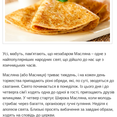
Усі, мабуть, пам'ятають, що незабаром Масляна – одне з
найпопулярніших народних свят, що дійшло до нас ще з
язичницьких часів.
Масляна (або Масниця) триває тиждень, і на кожен день
торжества припадають різні обряди, які, по суті, зводяться до
сватання. Свято починається в понеділок. Із цього дня і до
четверга сім'ї ходять одна до одної в гості, пригощають друзів
млинцями. У четвер стартує Широка Масляна, коли молодь
стрибає через багаття, організовує гучні гуляння. Неділя є
апогеєм свята. Близькі просять вибачення за завдані образи,
ходять на сповідь до церкви.