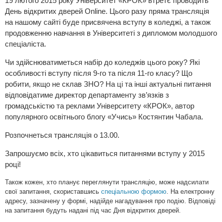
19 лютого 2015 року Університет «КРОК» втретє проводить
День відкритих дверей Online. Цього разу пряма трансляція
на нашому сайті буде присвячена вступу в коледжі, а також
продовженню навчання в Університеті з дипломом молодшого
спеціаліста.
Чи здійснюватиметься набір до коледжів цього року? Які
особливості вступу після 9-го та після 11-го класу? Що
робити, якщо не склав ЗНО? На ці та інші актуальні питання
відповідатиме директор департаменту зв’язків з
громадськістю та реклами Університету «КРОК», автор
популярного освітнього блогу «Учись» Костянтин Чабала.
Розпочнеться трансляція о 13.00.
Запрошуємо всіх, хто цікавиться питаннями вступу у 2015
році!
Також кожен, хто планує переглянути трансляцію, може надсилати
свої запитання, скориставшись
спеціальною формою
. На електронну
адресу, зазначену у формі, надійде нагадування про подію.
Відповіді
на запитання будуть надані під час Дня відкритих дверей.