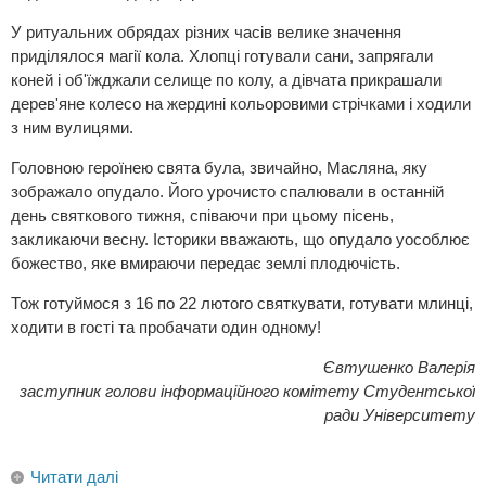
У ритуальних обрядах різних часів велике значення
приділялося магії кола. Хлопці готували сани, запрягали
коней і об'їжджали селище по колу, а дівчата прикрашали
дерев'яне колесо на жердині кольоровими стрічками і ходили
з ним вулицями.
Головною героїнею свята була, звичайно, Масляна, яку
зображало опудало. Його урочисто спалювали в останній
день святкового тижня, співаючи при цьому пісень,
закликаючи весну. Історики вважають, що опудало уособлює
божество, яке вмираючи передає землі плодючість.
Тож готуймося з 16 по 22 лютого святкувати, готувати млинці,
ходити в гості та пробачати один одному!
Євтушенко Валерія
заступник голови інформаційного комітету Студентської
ради Університету
Читати далі