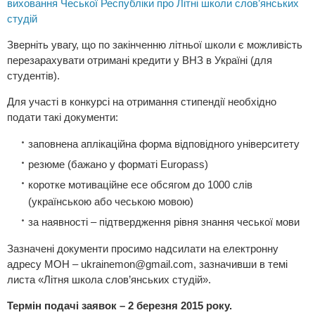
виховання Чеської Республіки про Літні школи слов’янських
студій
Зверніть увагу, що по закінченню літньої школи є можливість
перезарахувати отримані кредити у ВНЗ в Україні (для
студентів).
Для участі в конкурсі на отримання стипендії необхідно
подати такі документи:
заповнена аплікаційна форма відповідного університету
резюме (бажано у форматі Europass)
коротке мотиваційне есе обсягом до 1000 слів
(українською або чеською мовою)
за наявності – підтвердження рівня знання чеської мови
Зазначені документи просимо надсилати на електронну
адресу МОН –
ukrainemon@gmail.com
, зазначивши в темі
листа «Літня школа слов’янських студій».
Термін подачі заявок – 2 березня 2015 року.