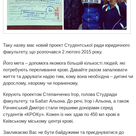
Таку назву має новий проект Студентської ради юридичного
факультету, що розпочався 2 лютого 2015 року.
Його мета – допомога якомога більшій кількості людей, які
потребують переливання крові. Давайте разом запалювати
життя та дарувати надію тим, кому вона необхідна – дитині чи
дорослому, хворому чи пораненому.
Керують проектом Степанченко Ігор, голова Студради
факультету, та Бабат Альона. До речі, Ігор і Альона, а також
Рачинський Дмитро стали першими донорами серед
студентів «КРОКу». Кожен із них здав по 450 мл крові в
Київському міському центрі крові.
Закликаємо Вас не бути байдужими та приєднуватися до