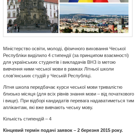
Міністерство освіти, молоді, фізичного виховання Чеської
Республіки виділило 4 стипендії (за принципом взаємності)
для українських студентів і викладачів ВНЗ із метою
вивчення ними чеської мови в рамках Літньої школи
слов’янських студій у Чеській Республіці.
Літня школа передбачає курси чеської мови тривалістю
близько місяця (для всіх рівнів знання мови – від початкового
і вище). При відборі кандидатів перевага надаватиметься тим
аплікантам, які вже вивчають чеську мову.
Кількість стипендій – 4
Кінцевий термін подачі заявок – 2 березня 2015 року.