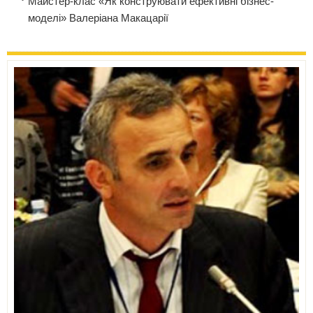
Майстер-клас «Як конструювати ефективні бізнес-
моделі» Валеріана Макацарії