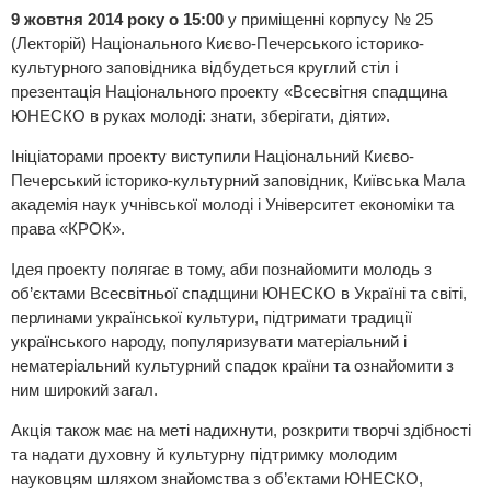
9 жовтня 2014 року о 15:00
у приміщенні корпусу № 25
(Лекторій) Національного Києво-Печерського історико-
культурного заповідника відбудеться круглий стіл і
презентація Національного проекту «Всесвітня спадщина
ЮНЕСКО в руках молоді: знати, зберігати, діяти».
Ініціаторами проекту виступили Національний Києво-
Печерський історико-культурний заповідник, Київська Мала
академія наук учнівської молоді і Університет економіки та
права «КРОК».
Ідея проекту полягає в тому, аби познайомити молодь з
об’єктами Всесвітньої спадщини ЮНЕСКО в Україні та світі,
перлинами української культури, підтримати традиції
українського народу, популяризувати матеріальний і
нематеріальний культурний спадок країни та ознайомити з
ним широкий загал.
Акція також має на меті надихнути, розкрити творчі здібності
та надати духовну й культурну підтримку молодим
науковцям шляхом знайомства з об’єктами ЮНЕСКО,