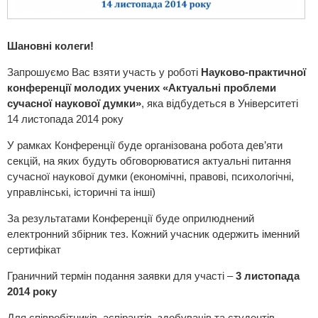
Шановні колеги!
Запрошуємо Вас взяти участь у роботі
Науково-практичної
конференції молодих учених «Актуальні
проб
леми
сучасної наукової думки»
, яка відбудеться в Університеті
14 листопада 2014 року
У рамках Конференції буде організована робота дев’яти
секцій, на яких будуть обговорюватися актуальні питання
сучасної наукової думки (економічні, правові, психологічні,
управлінські, історичні та інші)
За результатами Конференції буде оприлюднений
електронний збірник тез. Кожний учасник одержить іменний
сертифікат
Граничний термін подання заявки для участі –
3 листопада
2014 року
Для співробітників, аспірантів, здобувачів та студентів