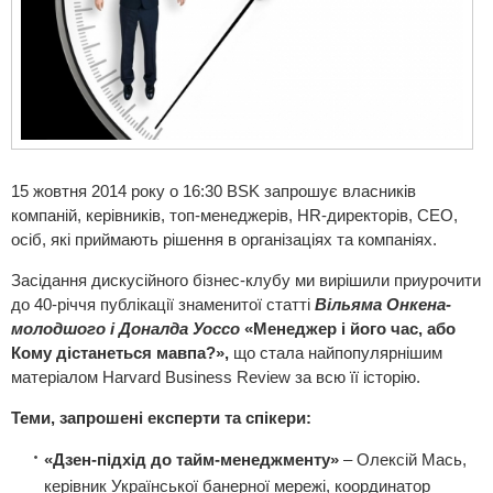
15 жовтня 2014 року о 16:30 BSK запрошує власників
компаній, керівників, топ-менеджерів, HR-директорів, СЕО,
осіб, які приймають рішення в організаціях та компаніях.
Засідання дискусійного бізнес-клубу ми вирішили приурочити
до 40-річчя публікації знаменитої статті
Вільяма Онкена-
молодшого і Доналда Уоссо
«Менеджер і його час, або
Кому дістанеться мавпа?»,
що стала найпопулярнішим
матеріалом Harvard Business Review за всю її історію.
Теми, запрошені експерти та спікери:
«Дзен-підхід до тайм-менеджменту»
– Олексій Мась,
керівник Української банерної мережі, координатор