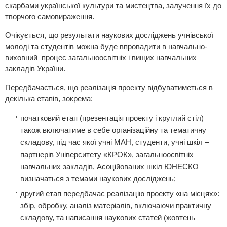
скарбами української культури та мистецтва, залучення їх до
творчого самовираження.
Очікується, що результати наукових досліджень учнівської
молоді та студентів можна буде впровадити в навчально-
виховний процес загальноосвітніх і вищих навчальних
закладів України.
Передбачається, що реалізація проекту відбуватиметься в
декілька етапів, зокрема:
початковий етап (презентація проекту і круглий стіл)
також включатиме в себе організаційну та тематичну
складову, під час якої учні МАН, студенти, учні шкіл –
партнерів Університету «КРОК», загальноосвітніх
навчальних закладів, Асоційованих шкіл ЮНЕСКО
визначаться з темами наукових досліджень;
другий етап передбачає реалізацію проекту «на місцях»:
збір, обробку, аналіз матеріалів, включаючи практичну
складову, та написання наукових статей (жовтень –