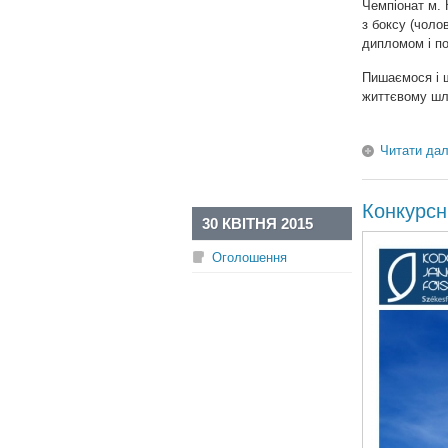
Чемпіонат м. 
з боксу (чоло
дипломом і п
Пишаємося і 
життєвому шл
Читати дал
Конкурсн
30 КВІТНЯ 2015
Оголошення