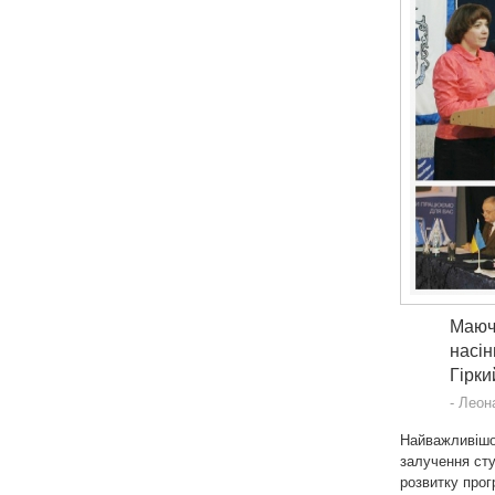
Маючи
насін
Гірки
Леона
Найважливішо
залучення сту
розвитку прог