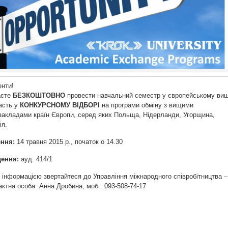
енти!
аєте
БЕЗКОШТОВНО
провести навчальний семестр у європейському виш
часть у
КОНКУРСНОМУ ВІДБОРІ
на програми обміну з вищими
закладами країн Європи, серед яких Польща, Нідерланди, Угорщина,
ія.
ення:
14 травня 2015 р., початок о 14.30
дення:
ауд. 414/1
інформацією звертайтеся до Управління міжнародного співробітництва –
тактна особа: Анна Дробина, моб.: 093-508-74-17