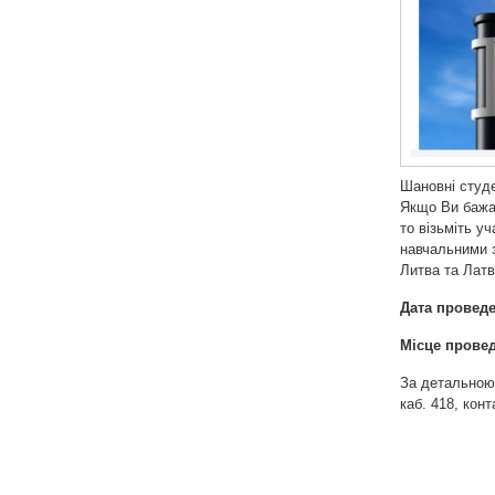
Шановні студ
Якщо Ви баж
то візьміть у
навчальними 
Литва та Латв
Дата провед
Місце прове
За детальною 
каб. 418, кон