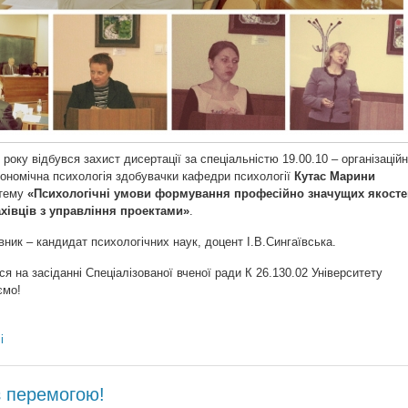
5 року відбувся захист дисертації за спеціальністю 19.00.10 – організацій
кономічна психологія здобувачки кафедри психології
Кутас Марини
тему
«Психологічні умови формування професійно значущих якосте
хівців з управління проектами»
.
вник – кандидат психологічних наук, доцент І.В.Сингаївська.
ся на засіданні
Спеціалізованої вченої ради К 26.130.02
Університету
ємо!
і
з перемогою!