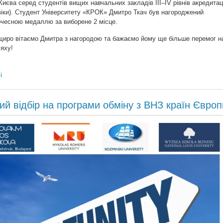
Києва серед студентів вищих навчальних закладів III–IV рівнів акредитац
віки). Студент Університету «КРОК» Дмитро Ткач був нагороджений
очесною медаллю за виборене 2 місце.
щиро вітаємо Дмитра з нагородою та бажаємо йому ще більше перемог н
яху!
і
ий відбір на програми обміну з ВНЗ країн Європ