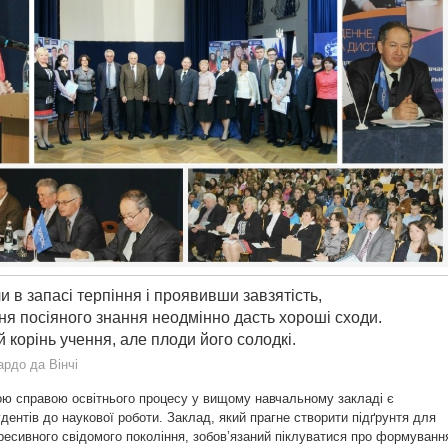
 в запасі терпіння і проявивши завзятість,
ня посіяного знання неодмінно дасть хороші сходи.
й корінь учення, але плоди його солодкі.
рдо да Вінчі
ю справою освітнього процесу у вищому навчальному закладі є
дентів до наукової роботи. Заклад, який прагне створити підґрунтя для
ресивного свідомого покоління, зобов’язаний піклуватися про формуванн