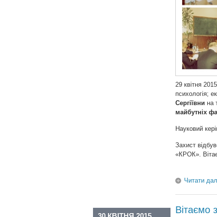
29 квітня 201
психологія; е
Сергіївни
на 
майбутніх фа
Науковий кері
Захист відбув
«КРОК». Віта
Читати дал
Вітаємо 
30 КВІТНЯ 2015