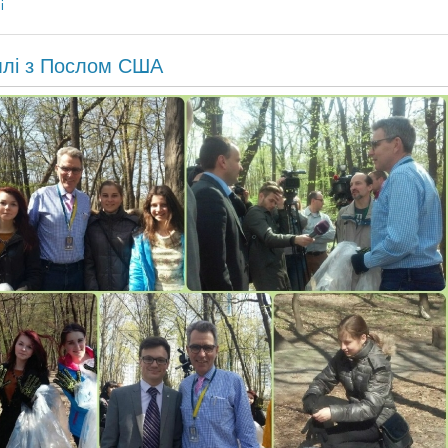
і
млі з Послом США