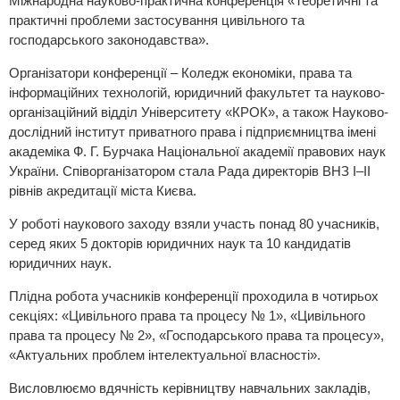
Міжнародна науково-практична конференція «Теоретичні та
практичні проблеми застосування цивільного та
господарського законодавства».
Організатори конференції – Коледж економіки, права та
інформаційних технологій, юридичний факультет та науково-
організаційний відділ Університету «КРОК», а також Науково-
дослідний інститут приватного права і підприємництва імені
академіка Ф. Г. Бурчака Національної академії правових наук
України. Співорганізатором стала Рада директорів ВНЗ І–ІІ
рівнів акредитації міста Києва.
У роботі наукового заходу взяли участь понад 80 учасників,
серед яких 5 докторів юридичних наук та 10 кандидатів
юридичних наук.
Плідна робота учасників конференції проходила в чотирьох
секціях: «Цивільного права та процесу № 1», «Цивільного
права та процесу № 2», «Господарського права та процесу»,
«Актуальних проблем інтелектуальної власності».
Висловлюємо вдячність керівництву навчальних закладів,