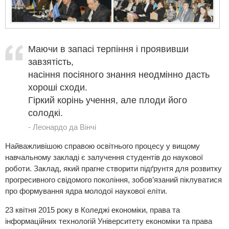
Маючи в запасі терпіння і проявивши
завзятість,
насіння посіяного знання неодмінно дасть
хороші сходи.
Гіркий корінь учення, але плоди його
солодкі.
Леонардо да Вінчі
Найважливішою справою освітнього процесу у вищому
навчальному закладі є залучення студентів до наукової
роботи. Заклад, який прагне створити підґрунтя для розвитку
прогресивного свідомого покоління, зобов’язаний піклуватися
про формування ядра молодої наукової еліти.
23 квітня 2015 року в Коледжі економіки, права та
інформаційних технологій Університету економіки та права