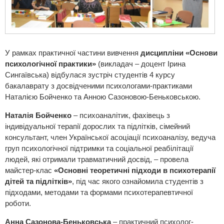
У рамках практичної частини вивчення
дисципліни «Основи
психологічної практики»
(викладач – доцент Ірина
Сингаївська) відбулася зустріч студентів 4 курсу
бакалаврату з досвідченими психологами-практиками
Наталією Бойченко та Анною Сазоновою-Беньковською.
Наталія Бойченко
– психоаналітик, фахівець з
індивідуальної терапії дорослих та підлітків, сімейний
консультант, член Української асоціації психоаналізу, ведуча
груп психологічної підтримки та соціальної реабілітації
людей, які отримали травматичний досвід, – провела
майстер-клас
«Основні теоретичні підходи в психотерапії
дітей та підлітків»
, під час якого ознайомила студентів з
підходами, методами та формами психотерапевтичної
роботи.
Анна Сазонова-Беньковська
– практичний психолог-