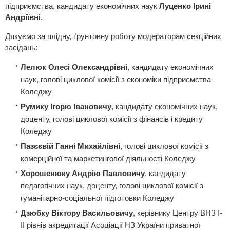
підприємства, кандидату економічних наук
Луценко Ірині
Андріївні
.
Дякуємо за плідну, ґрунтовну роботу модераторам секційних
засідань:
Лелюк Олесі Олександрівні
, кандидату економічних
наук, голові циклової комісії з економіки підприємства
Коледжу
Румику Ігорю Івановичу
, кандидату економічних наук,
доценту, голові циклової комісії з фінансів і кредиту
Коледжу
Пазєєвій Ганні Михайлівні
, голові циклової комісії з
комерційної та маркетингової діяльності Коледжу
Хорошенюку Андрію Павловичу
, кандидату
педагогічних наук, доценту, голові циклової комісії з
гуманітарно-соціальної підготовки Коледжу
Дзюбку Віктору Васильовичу
, керівнику Центру ВНЗ І-
ІІ рівнів акредитації Асоціації НЗ України приватної