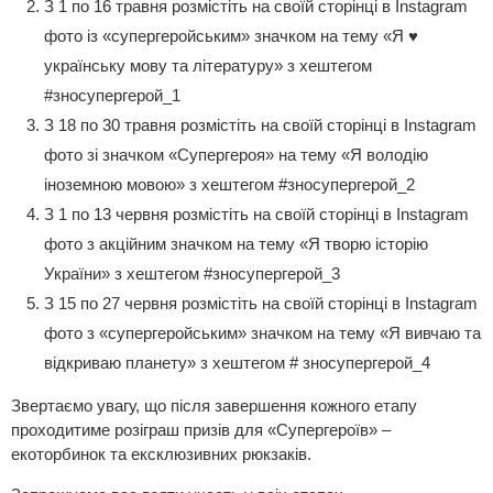
З 1 по 16 травня розмістіть на своїй сторінці в Instagram
фото із «супергеройським» значком на тему «Я ♥
українську мову та літературу» з хештегом
#зносупергерой_1
З 18 по 30 травня розмістіть на своїй сторінці в Instagram
фото зі значком «Супергероя» на тему «Я володію
іноземною мовою» з хештегом #зносупергерой_2
З 1 по 13 червня розмістіть на своїй сторінці в Instagram
фото з акційним значком на тему «Я творю історію
України» з хештегом #зносупергерой_3
З 15 по 27 червня розмістіть на своїй сторінці в Instagram
фото з «супергеройським» значком на тему «Я вивчаю та
відкриваю планету» з хештегом # зносупергерой_4
Звертаємо увагу, що після завершення кожного етапу
проходитиме розіграш призів для «Супергероїв» –
екоторбинок та ексклюзивних рюкзаків.