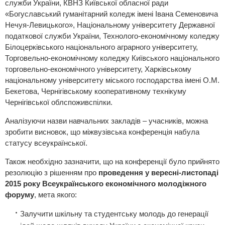
служби України, КВНЗ Київської обласної ради
«Богуславський гуманітарний коледж імені Івана Семеновича
Нечуя-Левицького», Національному університету Державної
податкової служби України, Технолого-економічному коледжу
Білоцерківського національного аграрного університету,
Торговельно-економічному коледжу Київського національного
торговельно-економічного університету, Харківському
національному університету міського господарства імені О.М.
Бекетова, Чернігівському кооперативному технікуму
Чернігівської облспоживспілки.
Аналізуючи назви навчальних закладів – учасників, можна
зробити висновок, що міжвузівська конференція набула
статусу всеукраїнської.
Також необхідно зазначити, що на конференції було прийнято
резолюцію з рішенням про
проведення у вересні-листопаді
2015 року Всеукраїнського економічного молодіжного
форуму
, мета якого:
Залучити шкільну та студентську молодь до генерації