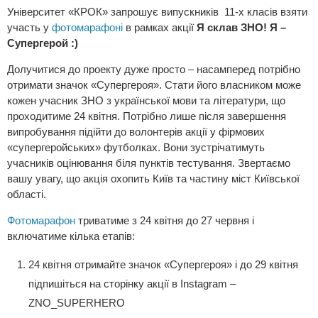
Університет «КРОК» запрошує випускників 11-х класів взяти
участь у
фотомарафоні
в рамках акції
Я склав ЗНО! Я –
Супергерой :)
Долучитися до проекту дуже просто – насамперед потрібно
отримати значок «Супергероя». Стати його власником може
кожен учасник ЗНО з української мови та літератури, що
проходитиме 24 квітня. Потрібно лише після завершення
випробування підійти до волонтерів акції у фірмових
«супергеройських» футболках. Вони зустрічатимуть
учасників оцінювання біля пунктів тестування. Звертаємо
вашу увагу, що акція охопить Київ та частину міст Київської
області.
Фотомарафон
триватиме з 24 квітня до 27 червня і
включатиме кілька етапів:
24 квітня отримайте значок «Супергероя» і до 29 квітня
підпишіться на сторінку акції в Instagram –
ZNO_SUPERHERO