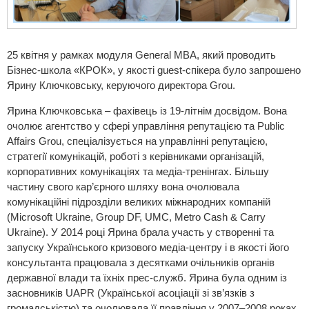
25 квітня у рамках модуля General MBA, який проводить
Бізнес-школа «КРОК», у якості guest-спікера було запрошено
Ярину Ключковську, керуючого директора Grou.
Ярина Ключковська – фахівець із 19-літнім досвідом. Вона
очолює агентство у сфері управління репутацією та Public
Affairs Grou, спеціалізується на управлінні репутацією,
стратегії комунікацій, роботі з керівниками організацій,
корпоративних комунікаціях та медіа-тренінгах. Більшу
частину свого кар’єрного шляху вона очолювала
комунікаційні підрозділи великих міжнародних компаній
(Microsoft Ukraine, Group DF, UMC, Metro Cash & Carry
Ukraine). У 2014 році Ярина брала участь у створенні та
запуску Українського кризового медіа-центру і в якості його
консультанта працювала з десятками очільників органів
державної влади та їхніх прес-служб. Ярина була одним із
засновників UAPR (Української асоціації зі зв’язків з
громадськістю) та очолювала її правління у 2007–2008 роках.