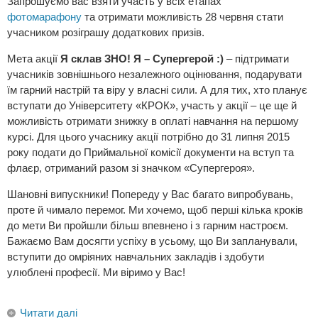
Запрошуємо вас взяти участь у всіх етапах
фотомарафону
та отримати можливість 28 червня стати
учасником розіграшу додаткових призів.
Мета акції
Я склав ЗНО! Я – Супергерой :)
– підтримати
учасників зовнішнього незалежного оцінювання, подарувати
їм гарний настрій та віру у власні сили. А для тих, хто планує
вступати до Університету «КРОК», участь у акції – це ще й
можливість отримати знижку в оплаті навчання на першому
курсі. Для цього учаснику акції потрібно до 31 липня 2015
року подати до Приймальної комісії документи на вступ та
флаєр, отриманий разом зі значком «Супергероя».
Шановні випускники! Попереду у Вас багато випробувань,
проте й чимало перемог. Ми хочемо, щоб перші кілька кроків
до мети Ви пройшли більш впевнено і з гарним настроєм.
Бажаємо Вам досягти успіху в усьому, що Ви запланували,
вступити до омріяних навчальних закладів і здобути
улюблені професії. Ми віримо у Вас!
Читати далі