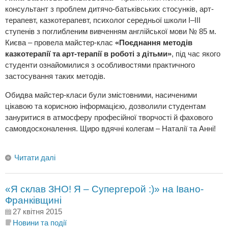
консультант з проблем дитячо-батьківських стосунків, арт-
терапевт, казкотерапевт, психолог середньої школи I–III
ступенів з поглибленим вивченням англійської мови № 85 м.
Києва – провела майстер-клас
«Поєднання методів
казкотерапії та арт-терапії в роботі з дітьми»
, під час якого
студенти ознайомилися з особливостями практичного
застосування таких методів.
Обидва майстер-класи були змістовними, насиченими
цікавою та корисною інформацією, дозволили студентам
зануритися в атмосферу професійної творчості й фахового
самовдосконалення. Щиро вдячні колегам – Наталії та Анні!
Читати далі
«Я склав ЗНО! Я – Супергерой :)» на Івано-
Франківщині
27 квітня 2015
Новини та події