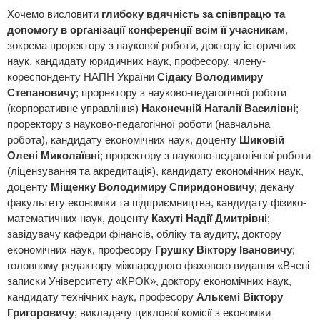
Хочемо висловити
глибоку вдячність за співпрацю та
допомогу в організації конференції всім її учасникам
,
зокрема проректору з наукової роботи, доктору історичних
наук, кандидату юридичних наук, професору, члену-
кореспонденту НАПН України
Сідаку Володимиру
Степановичу
; проректору з науково-педагогічної роботи
(корпоративне управління)
Наконечній Наталії Василівні
;
проректору з науково-педагогічної роботи (навчальна
робота), кандидату економічних наук, доценту
Шиковій
Олені Миколаївні
; проректору з науково-педагогічної роботи
(ліцензування та акредитація), кандидату економічних наук,
доценту
Міщенку Володимиру Спиридоновичу
; декану
факультету економіки та підприємництва, кандидату фізико-
математичних наук, доценту
Кахуті Надії Дмитрівні
;
завідувачу кафедри фінансів, обліку та аудиту, доктору
економічних наук, професору
Грушку Віктору Івановичу
;
головному редактору міжнародного фахового видання «Вчені
записки Університету «КРОК», доктору економічних наук,
кандидату технічних наук, професору
Алькемі Віктору
Григоровичу
; викладачу циклової комісії з економіки