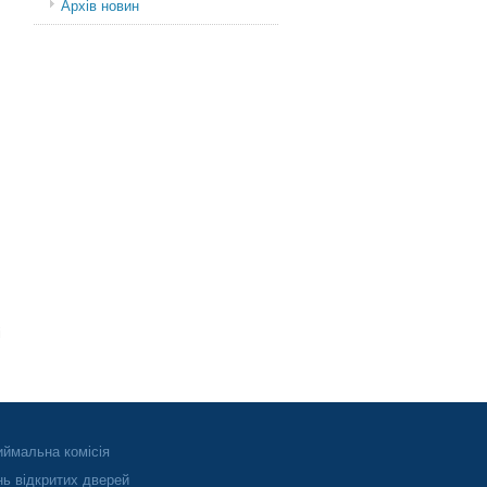
Архів новин
і
ймальна комісія
ь відкритих дверей