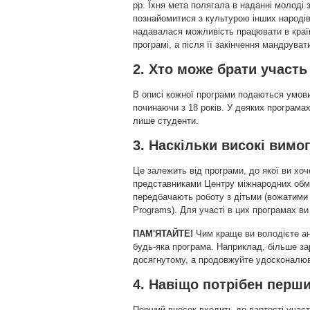
рр. Їхня мета полягала в наданні молоді 
познайомитися з культурою інших народів
надавалася можливість працювати в країн
програмі, а після її закінчення мандруват
2. Хто може брати участь
В описі кожної програми подаються умови 
починаючи з 18 років. У деяких програмах
лише студенти.
3. Наскільки високі вимо
Це залежить від програми, до якої ви хоч
представниками Центру міжнародних обмі
передбачають роботу з дітьми (вожатими в 
Programs). Для участі в цих програмах в
ПАМ'ЯТАЙТЕ!
Чим краще ви володієте ан
будь-яка програма. Наприклад, більше за
досягнутому, а продовжуйте удосконалюв
4. Навіщо потрібен перш
Перший внесок входить до вартості участі