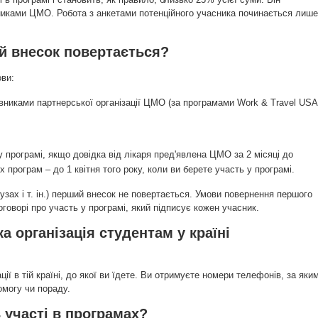
вниками ЦМО. Робота з анкетами потенційного учасника починається лише
ий внесок повертається?
ви:
вниками партнерської організації ЦМО (за програмами Work & Travel USA
програмі, якщо довідка від лікаря пред'явлена ЦМО за 2 місяці до
 програм – до 1 квітня того року, коли ви берете участь у програмі.
вузах і т. ін.) перший внесок не повертається. Умови повернення першого
говорі про участь у програмі, який підписує кожен учасник.
а організація студентам у країні
ції в тій країні, до якої ви їдете. Ви отримуєте номери телефонів, за яки
могу чи пораду.
ь участі в програмах?