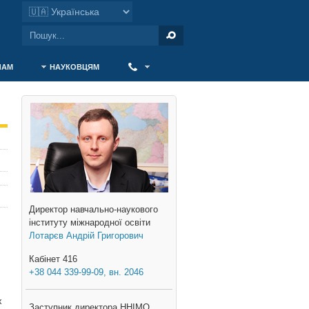
ЧАМ
НАУКОВЦЯМ
‎ ‎
Директор навчально-наукового
інституту міжнародної освіти
Лотарєв Андрій Григорович
Кабінет 416
+38 044 339-99-09, вн. 2046
х
Заступник директора ННІМО