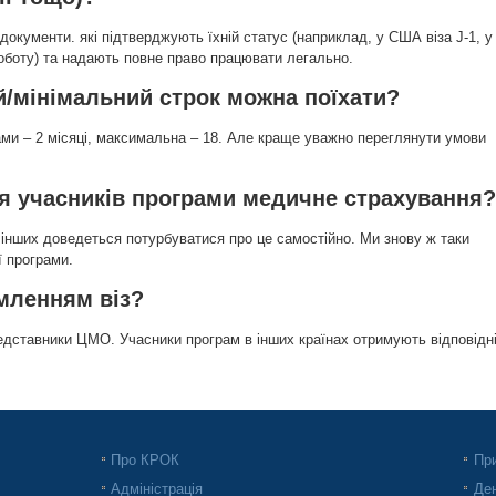
документи. які підтверджують їхній статус (наприклад, у США віза J-1, у
 роботу) та надають повне право працювати легально.
й/мінімальний строк можна поїхати?
ами – 2 місяці, максимальна – 18. Але краще уважно переглянути умови
ля учасників програми медичне страхування?
інших доведеться потурбуватися про це самостійно. Ми знову ж таки
 програми.
мленням віз?
едставники ЦМО. Учасники програм в інших країнах отримують відповідн
Про КРОК
При
Адміністрація
Ден