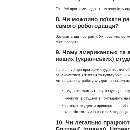
Так. Усі програми надають можливість оку
8. Чи можливо поїхати ра
самого роботодавця?
Залежить від програми. Як правило, це 
місця роботи.
9. Чому американські та 
наших (українських) студ
На рівні урядів програми студентських о
ознайомитися з життям та культурою інши
літню сезонну роботу студентів-іноземців,
студенти мають гарну репутацію наді
канікули в студентів припадають на 
іноземні студенти привозять із собо
клієнтів того чи іншого роботодавця.
10. Чи легально працюют
Британії, Ірландії, Норвег