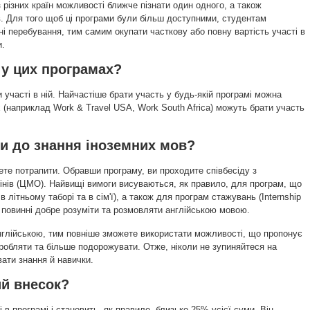
з різних країн можливості ближче пізнати один одного, а також
. Для того щоб ці програми були більш доступними, студентам
і перебування, тим самим окупати часткову або повну вартість участі в
и.
 у цих програмах?
участі в ній. Найчастіше брати участь у будь-якій програмі можна
 (наприклад Work & Travel USA, Work South Africa) можуть брати участь
ги до знання іноземних мов?
ете потрапити. Обравши програму, ви проходите співбесіду з
нів (ЦМО). Найвищі вимоги висуваються, як правило, для програм, що
літньому таборі та в сім'ї), а також для програм стажувань (Internship
и повинні добре розуміти та розмовляти англійською мовою.
глійською, тим повніше зможете використати можливості, що пропонує
робляти та більше подорожувати. Отже, ніколи не зупиняйтеся на
ати знання й навички.
ий внесок?
 в програмі і становить, як правило, близько 25% усієї суми. Він