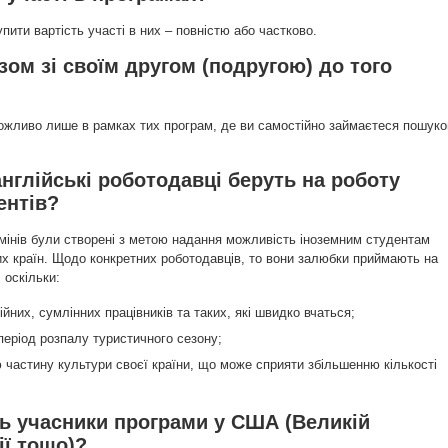
пити вартість участі в них – повністю або частково.
зом зі своїм другом (подругою) до того
можливо лише в рамках тих програм, де ви самостійно займаєтеся пошук
англійські роботодавці беруть на роботу
ентів?
бмінів були створені з метою надання можливість іноземним студентам
х країн. Щодо конкретних роботодавців, то вони залюбки приймають на
 оскільки:
йних, сумлінних працівників та таких, які швидко вчаться;
період розпалу туристичного сезону;
ю частину культури своєї країни, що може сприяти збільшенню кількості
ь учасники програми у США (Великій
ії тощо)?