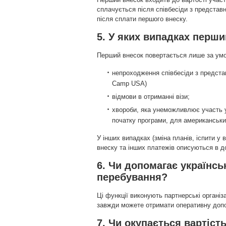
сплачується після співбесіди з предста
після сплати першого внеску.
5. У яких випадках перш
Перший внесок повертається лише за умо
непроходження співбесіди з предста
Camp USA)
відмови в отриманні візи;
хвороби, яка унеможливлює участь у 
початку програми, для американських
У інших випадках (зміна планів, іспити у 
внеску та інших платежів описуються в до
6. Чи допомагає українськ
перебування?
Ці функції виконують партнерські організа
завжди можете отримати оперативну допо
7. Чи окупається вартіст