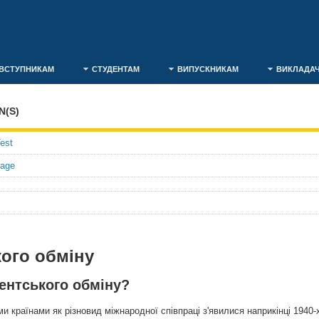
ВСТУПНИКАМ
СТУДЕНТАМ
ВИПУСКНИКАМ
ВИКЛАДА
N(S)
est
uage
ого обміну
дентського обміну?
и країнами як різновид міжнародної співпраці з'явилися наприкінці 1940-