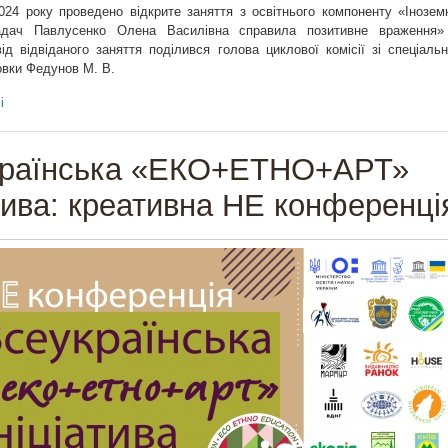
024 року проведено відкрите заняття з освітнього компоненту «Інозем
адач Павлусенко Олена Василівна справила позитивне враження»
д відвіданого заняття поділився голова циклової комісії зі спеціальн
овки Федунов М. В.
і
країнська «ЕКО+ЕТНО+AРТ»
атива: креативна НЕ конференці