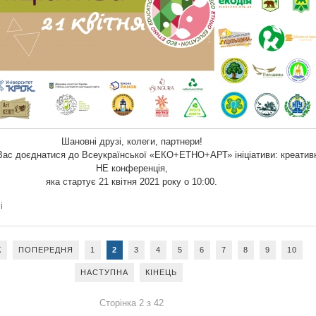
Шановні друзі, колеги, партнери!
ас доєднатися до Всеукраїнської «ЕКО+ЕТНО+AРТ» ініціативи: креатив
НЕ конференція,
яка стартує 21 квітня 2021 року о 10:00.
і
К
ПОПЕРЕДНЯ
1
2
3
4
5
6
7
8
9
10
НАСТУПНА
КІНЕЦЬ
Сторінка 2 з 42