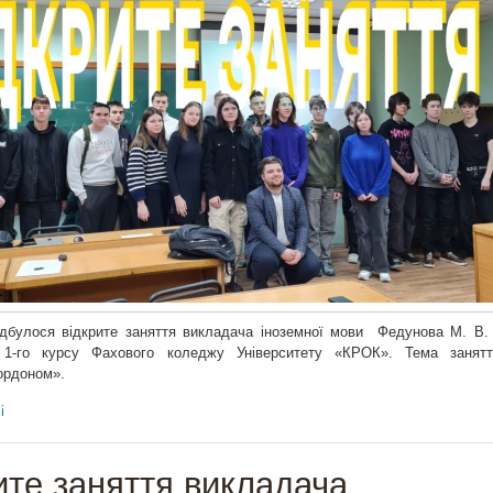
ідбулося відкрите заняття викладача іноземної мови Федунова М. В. 
 1-го курсу Фахового коледжу Університету «КРОК». Тема занятт
кордоном».
і
ите заняття викладача