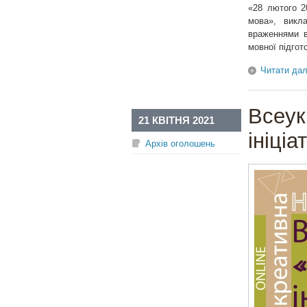
«28 лютого 2
мова», викл
враженнями ві
мовної підгот
Читати дал
Всеу
21 КВІТНЯ 2021
ініці
Архів оголошень