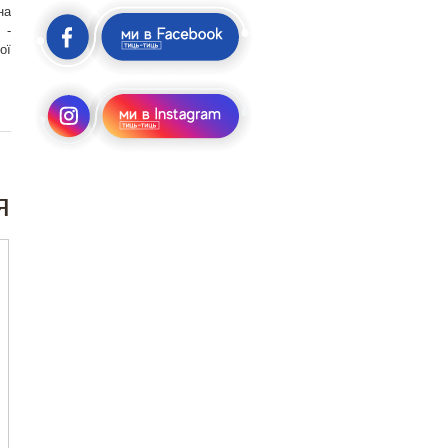
на
 -
ої
я