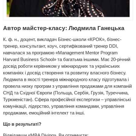
Автор майстер-класу: Людмила Ганецька
К. ф. н., доцент, викладач Бізнес-школи «КРОК», бізнес-
тренер, консультант, коуч, сертифікований тренер DDI,
навчалася за програмою «Management Mentor Program
Harvard Business School» та багатьма іншими. Має 20-річний
досвід роботи керівником у міжнародних та українських
компаніях і досвід створення та розвитку власного бізнесу.
Людмила в якості тренера міжнародного класу підготувала і
провела низку програм з управління продажами для компаній
СНД та Східної Європи (Польща, Сербія, Грузія, Туреччина,
Туркменістан). Сфера професійної експертизи – управлінські
комунікації, лідерство, управління командами, управління
продажами, емоційний інтелект та інші.
Що в результаті?
Відвідавши «MBA Diving», Ви отримуєте: