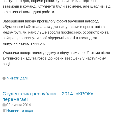
наступного дня, сприяв розвитку навичок злагодженої
взаємодії в команді. Студенти були втомлені, але щасливі від
ефективної командної роботи.
Завершення виїзду пройшло у формі вручення нагород
«Бумеранг» і «Фотоапарат» для тих учасників проектної та
медіа-груп, які найбільше зросли професійно, особистісно та
найкраще розвинули свої лідерські якості в команді за
минулий навчальний рік.
Учасники поверталися додому з відчуттям легкої втоми після
активного виїзду та готові до нових звершень у наступному
році.
Читати далі
Студентська республіка – 2014: «КРОК»
перемагає!
02 липня 2014
Новини та події