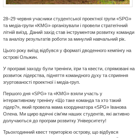
28–29 червня учасники студентської проектної групи «SPG»
та медіа-групи «KMG» організували і провели стратегічний
літній виїзд. Даний захід став інструментом розвитку команди
та аналізу результатів роботи за минулий навчальний рік.
Цього року виїзд відбувся у форматі дводенного кемпінгу на
острові Ольжин.
У програмі заходу були тренінги, ігри та квести, спрямовані на
розвиток лідерства, підняття командного духу та сприяння
згуртованості проектної і медіа-груп.
Першого дня «SPG» та «KMG» взяли участь у
інтерактивному тренінгу «Що таке команда та хто такий
лідер?», який провела мама координатора «SPG» Іванова
Олена. Ми щиро вдячні сім’ям наших студентів, які активно
долучаються до програм розвитку Університету!
Трьохгодинний квест територією острову, що відбувся