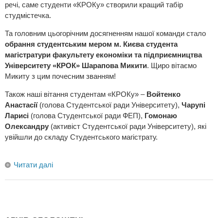
речі, саме студенти «КРОКу» створили кращий табір
студмістечка.
Та головним цьогорічним досягненням нашої команди стало
обрання студентським мером м. Києва студента
магістратури факультету економіки та підприємництва
Університету «КРОК» Шарапова Микити
. Щиро вітаємо
Микиту з цим почесним званням!
Також наші вітання студентам «КРОКу» –
Войтенко
Анастасії
(голова Студентської ради Університету),
Чарупі
Ларисі
(голова Студентської ради ФЕП),
Гомонаю
Олександру
(активіст Студентської ради Університету), які
увійшли до складу Студентського магістрату.
Читати далі