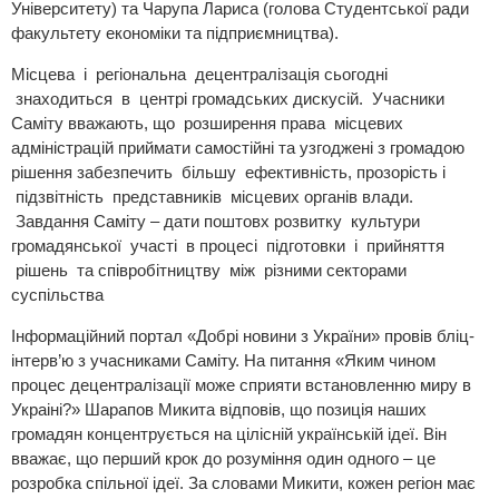
Університету) та Чарупа Лариса (голова Студентської ради
факультету економіки та підприємництва).
Місцева і регіональна децентралізація сьогодні
знаходиться в центрі громадських дискусій. Учасники
Саміту вважають, що розширення права місцевих
адміністрацій приймати самостійні та узгоджені з громадою
рішення забезпечить більшу ефективність, прозорість і
підзвітність представників місцевих органів влади.
Завдання Саміту – дати поштовх розвитку культури
громадянської участі в процесі підготовки і прийняття
рішень та співробітництву між різними секторами
суспільства
Інформаційний портал «Добрі новини з України» провів бліц-
інтерв’ю з учасниками Саміту. На питання «Яким чином
процес децентралiзацiї може сприяти встановленню миру в
Украiнi?» Шарапов Микита відповів, що позиція наших
громадян концентрується на цілісній українській ідеї. Він
вважає, що перший крок до розуміння один одного – це
розробка спільної ідеї. За словами Микити, кожен регіон має