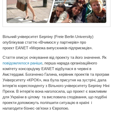
Вільний університет Берліну (Freie Berlin University)
опублікував статтю «Вчимося у партнерів» про
проект EANET «Мережа випускників-підприємців».
Стаття описує очікування від проекту та його значення. Як
повідомлялося раніше
, перша нарада організаційного
комітету консорціуму EANET відбулася в червні в
Амстердамі. Богаченко Галина, керівник проектів та програм
Університету «КРОК», яка була присутня на зустрічі, дала
інтерв’ю кореспонденту з Вільного університету Берліну Ніні
Прехм. В інтерв’ю вона наголосила, що проект є важливим
для України в цілому та висловила сподівання, що подібні
проекти допоможуть поліпшити ситуацію в країні і
налагодити бізнес-зв’язки з Європою.