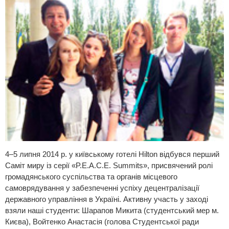
4–5 липня 2014 р. у київському готелі Hilton відбувся перший
Саміт миру із серії «P.E.A.C.E. Summits», присвячений ролі
громадянського суспільства та органів місцевого
самоврядування у забезпеченні успіху децентралізації
державного управління в Україні. Активну участь у заході
взяли наші студенти: Шарапов Микита (студентський мер м.
Києва), Войтенко Анастасія (голова Студентської ради