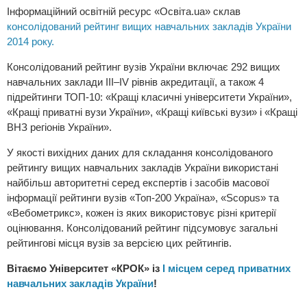
Інформаційний освітній ресурс «Освіта.ua» склав
консолідований рейтинг вищих навчальних закладів України
2014 року.
Консолідований рейтинг вузів України включає 292 вищих
навчальних заклади III–IV рівнів акредитації, а також 4
підрейтинги ТОП-10: «Кращі класичні університети України»,
«Кращі приватні вузи України», «Кращі київські вузи» і «Кращі
ВНЗ регіонів України».
У якості вихідних даних для складання консолідованого
рейтингу вищих навчальних закладів України використані
найбільш авторитетні серед експертів і засобів масової
інформації рейтинги вузів «Топ-200 Україна», «Scopus» та
«Вебометрикс», кожен із яких використовує різні критерії
оцінювання. Консолідований рейтинг підсумовує загальні
рейтингові місця вузів за версією цих рейтингів.
Вітаємо Університет «КРОК» із
І місцем серед приватних
навчальних закладів України
!