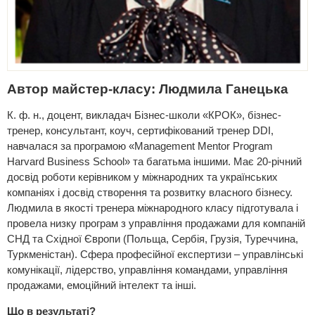
Автор майстер-класу: Людмила Ганецька
К. ф. н., доцент, викладач Бізнес-школи «КРОК», бізнес-
тренер, консультант, коуч, сертифікований тренер DDI,
навчалася за програмою «Management Mentor Program
Harvard Business School» та багатьма іншими. Має 20-річний
досвід роботи керівником у міжнародних та українських
компаніях і досвід створення та розвитку власного бізнесу.
Людмила в якості тренера міжнародного класу підготувала і
провела низку програм з управління продажами для компаній
СНД та Східної Європи (Польща, Сербія, Грузія, Туреччина,
Туркменістан). Сфера професійної експертизи – управлінські
комунікації, лідерство, управління командами, управління
продажами, емоційний інтелект та інші.
Що в результаті?