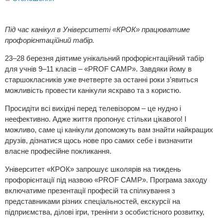
Під час канікул в Університеті «КРОК» працюватиме
профорієнтаційний табір.
23–28 березня діятиме унікальний профорієнтаційний табір
для учнів 9–11 класів – «PROF CAMP». Завдяки йому в
старшокласників уже вчетверте за останні роки з’явиться
можливість провести канікули яскраво та з користю.
Просидіти всі вихідні перед телевізором – це нудно і
неефективно. Адже життя пропонує стільки цікавого! І
можливо, саме ці канікули допоможуть вам знайти найкращих
друзів, дізнатися щось нове про самих себе і визначити
власне професійне покликання.
Університет «КРОК» запрошує школярів на тиждень
профорієнтації під назвою «PROF CAMP». Програма заходу
включатиме презентації професій та спілкування з
представниками різних спеціальностей, екскурсії на
підприємства, ділові ігри, тренінги з особистісного розвитку,