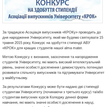
За традицією Асоціація випускників «КРОКу» проводить до
дня народження Університету, який ми будемо святкувати 15
травня 2015 року, Конкурс на здобуття стипендії АВУ
«КРОК» для кращих студентів нашої alma mater.
Метою Конкурсу є визнання, заохочення та нагородження
студентів Університету, які мають високий інтелектуальний
рівень, значні особисті досягнення і демонструють потенціал
розвивати спільноту випускників та підтримувати Університет
у майбутньому.
За результатами Конкурсу може бути надано дві стипендії
студентам Університету (починаючи з третього курсу) та/або
студентам випускних курсів Коледжу денної форми
навчання, які мають значні особисті досягнення в науці,