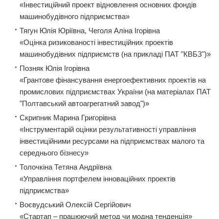
«Інвестиційний проект відновлення основних фондів
машинобудівного підприємства»
Тягун Юлія Юріївна, Чеголя Аліна Ігорівна
«Оцінка ризикованості інвестиційних проектів
машинобудівних підприємств (на прикладі ПАТ "КВБЗ")»
Позняк Юлія Ігорівна
«Грантове фінансування енергоефективних проектів на
промислових підприємствах України (на матеріалах ПАТ
"Полтавський автоагрегатний завод")»
Скрипник Марина Григорівна
«Інструментарій оцінки результативності управління
інвестиційними ресурсами на підприємствах малого та
середнього бізнесу»
Толочкіна Тетяна Андріївна
«Управління портфелем інноваційних проектів
підприємства»
Воєвудський Олексій Сергійович
«Стартап – працюючий метод чи модна тенденція»