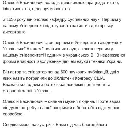
Олексій Васильович володіє дивовижною працездатністю,
ініціативністю, цілеспрямованістю.
З 1996 року він очолює кафедру суспільних наук. Першим у
нашому Університеті підготував та захистив докторську
дисертацію.
Олексій Васильович став першим в Університеті академіком
Української Академії політичних наук, а також першим у
нашому Університеті і єдиним в українських ВНЗ недержавної
форми власності заслуженим діячем науки і техніки України.
Він автор та співавтор понад 600 наукових публікацій, дві з
яких навіть потрапили до бібліотеки Конгресу США.
Вважається одним з батьків-засновників політології та
етнополітології в Україні.
Олексій Васильович – сильна і мужня людина. Проте зараз
він дуже потребує нашої підтримки в боротьбі з підступною
хворобою.
Сподіваємося на зустріч з Вами під час благодійного