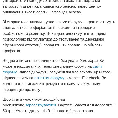
університети і коледжі. Зокрема, в якості експерта ми
запросили директора Київського регіонального центру
оцінювання якості освіти Світлану Сакаєву.
Зі старшокласниками – учасниками форуму – працюватимуть
спеціалісти з профорієнтації, психологи і тренери з
особистісного розвитку. Вони допомагатимуть школярам
психологічно підготуватися до тестування та державної
підсумкової атестації, порадять, як правильно обирати
професію.
Жодне з питань не залишиться без уваги. Уже зараз Ви
можете надсилати їх через спеціальну форму на
сайті
форуму
. Відповіді будуть озвучені під час заходу. Крім того,
підписавшись на
сторінку форуму
в мережі Facebook, Ви
кожного дня зможете отримувати цікаву та актуальну
інформацію про вступ.
Щоб стати учасником заходу, слід
обов'язково
зареєструватися
. Вартість участі для дорослих –
50 грн. Участь для учнів 9–11 класів безкоштовна.