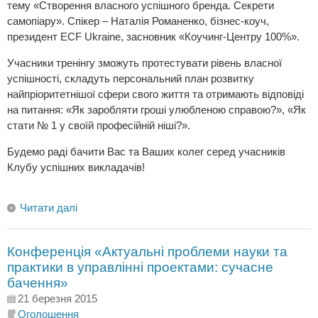
тему «Створення власного успішного бренда. Секрети
самопіару». Спікер – Наталія Романенко, бізнес-коуч,
президент ЕСF Ukraine, засновник «Коучинг-Центру 100%».
Учасники тренінгу зможуть протестувати рівень власної
успішності, складуть персональний план розвитку
найпріоритетнішої сфери свого життя та отримають відповіді
на питання: «Як заробляти гроші улюбленою справою?», «Як
стати № 1 у своїй професійній ніші?».
Будемо раді бачити Вас та Ваших колег серед учасників
Клубу успішних викладачів!
Читати далі
Конференція «Актуальні проблеми науки та
практики в управлінні проектами: cучасне
бачення»
21 березня 2015
Оголошення