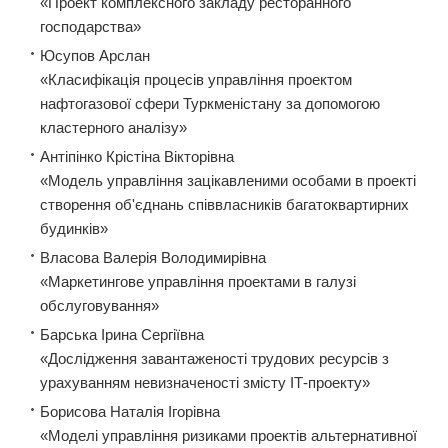
«Проект комплексного закладу ресторанного
господарства»
Юсупов Арслан
«Класифікація процесів управління проектом
нафтогазової сфери Туркменістану за допомогою
кластерного аналізу»
Антіпінко Крістіна Вікторівна
«Модель управління зацікавленими особами в проекті
створення об'єднань співвласників багатоквартирних
будинків»
Власова Валерія Володимирівна
«Маркетингове управління проектами в галузі
обслуговування»
Барська Ірина Сергіївна
«Дослідження завантаженості трудових ресурсів з
урахуванням невизначеності змісту ІТ-проекту»
Борисова Наталія Ігорівна
«Моделі управління ризиками проектів альтернативної