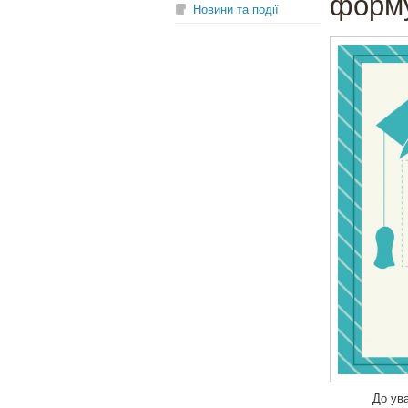
форму
Новини та події
До ув