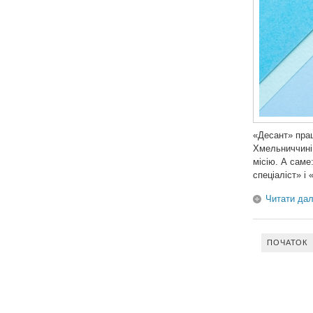
«Десант» прац
Хмельниччині.
місію. А саме
спеціаліст» і
Читати дал
ПОЧАТОК