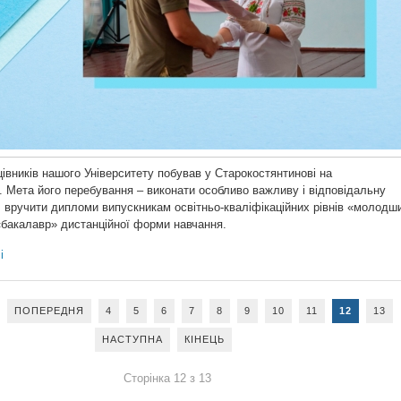
івників нашого Університету побував у Старокостянтинові на
 Мета його перебування – виконати особливо важливу і відповідальну
: вручити дипломи випускникам освітньо-кваліфікаційних рівнів «молодш
 «бакалавр» дистанційної форми навчання.
і
ПОПЕРЕДНЯ
4
5
6
7
8
9
10
11
12
13
НАСТУПНА
КІНЕЦЬ
Сторінка 12 з 13