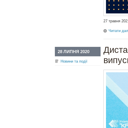
27 травня 202
Читати дал
Диста
28 ЛИПНЯ 2020
випус
Новини та події