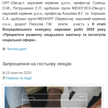
ОРГ-23м-дст, науковий керівник д.е.н., професор Сумець
О.М., Петрушенко С.П. здобувач групи МЕН/УЗОЗ-23м-дст,
науковий керівник д.е.н., професор Алькема В.Г. та Хороших
С.А. здобувач групи МЕН/ОРГ-23м(весна), науковий керівник
к.е.н., доцент Пазєєва Г.М. взяли участь у
ІІ етапі
Всеукраїнського конкурсу наукових робіт 2024 року
«Пріоритети розвитку людського капіталу та інститутів
соціальної сфери».
Читати далі
Запрошення на гостьову лекцію
18 жовтня 2024
Новини та події