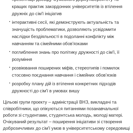
кращих практик закордонних університетів із втілення
дружніх до сім’ї ініціатив
інтерактивні сесії, які демонструють актуальність та
значущість проблематики, дозволяють усвідомити
наслідки бездіяльності в подоланні конфлікту між
навчанням та сімейними обов’язками
поглиблення знань про політику дружності до сім’ї, її
розуміння
розвіювання поширених міфів, стереотипів і помилок
стосовно поєднання навчання і сімейних обов'язків
розробку плану дій із втілення конкретних підходів
дружності до сім’ї в умовах вишу
Цільові групи проекту – адміністрації ВНЗ, викладачі та
співробітники, що опікуються питаннями позанавчальної
роботи зі студентами, студентська молодь, молоді матері.
Очікуваний результат – поширення ініціативи зі створення
доброзичливих до сім’ї умов в університетському середовищі