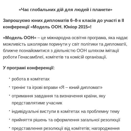
«Час глобальних дій для людей і планети»
Запрошуємо юних дипломатів 6–8-х класів до участі в ІІ
конференції
«
Модель ООН. Юніор 2015
»
!
«Модель ООН»
– це міжнародна освітня програма, яка надає
можливість школярам поринути у світ політики та дипломатії,
ближче познайомитися з діяльністю ООН шляхом імітації
роботи Генасамблеї, комітетів та комісій організації.
У програмі конференції:
робота в комітетах
тренінг та ігрові вправи «Я – юний дипломат»
отримання завдання та визначення країни, яку
представлятиме учасник
індивідуальні виступи в комітетах на проблемну тему
прийняття рішень та оформлення загальної резолюції
представлення резолюції від комітетів; нагородження