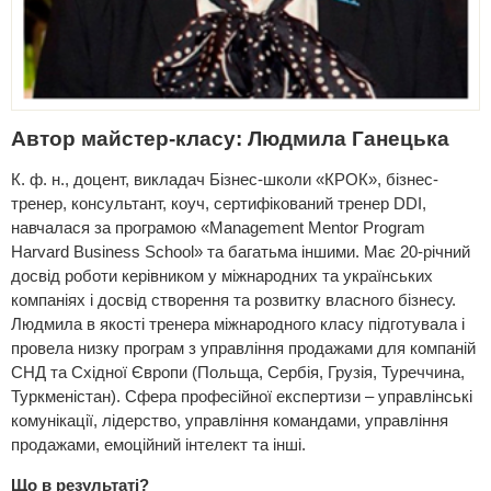
Автор майстер-класу: Людмила Ганецька
К. ф. н., доцент, викладач Бізнес-школи «КРОК», бізнес-
тренер, консультант, коуч, сертифікований тренер DDI,
навчалася за програмою «Management Mentor Program
Harvard Business School» та багатьма іншими. Має 20-річний
досвід роботи керівником у міжнародних та українських
компаніях і досвід створення та розвитку власного бізнесу.
Людмила в якості тренера міжнародного класу підготувала і
провела низку програм з управління продажами для компаній
СНД та Східної Європи (Польща, Сербія, Грузія, Туреччина,
Туркменістан). Сфера професійної експертизи – управлінські
комунікації, лідерство, управління командами, управління
продажами, емоційний інтелект та інші.
Що в результаті?