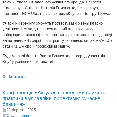
тему «Створення власного успішного бренда. Секрети
самопіару». Спікер – Наталія Романенко, бізнес-коуч,
президент ЕСF Ukraine, засновник «Коучинг-Центру 100%».
Учасники тренінгу зможуть протестувати рівень власної
успішності, складуть персональний план розвитку
найпріоритетнішої сфери свого життя та отримають відповіді
на питання: «Як заробляти гроші улюбленою справою?», «Як
стати № 1 у своїй професійній ніші?».
Будемо раді бачити Вас та Ваших колег серед учасників
Клубу успішних викладачів!
Читати далі
Конференція «Актуальні проблеми науки та
практики в управлінні проектами: cучасне
бачення»
21 березня 2015
Оголошення