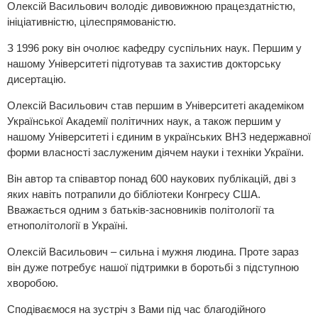
Олексій Васильович володіє дивовижною працездатністю,
ініціативністю, цілеспрямованістю.
З 1996 року він очолює кафедру суспільних наук. Першим у
нашому Університеті підготував та захистив докторську
дисертацію.
Олексій Васильович став першим в Університеті академіком
Української Академії політичних наук, а також першим у
нашому Університеті і єдиним в українських ВНЗ недержавної
форми власності заслуженим діячем науки і техніки України.
Він автор та співавтор понад 600 наукових публікацій, дві з
яких навіть потрапили до бібліотеки Конгресу США.
Вважається одним з батьків-засновників політології та
етнополітології в Україні.
Олексій Васильович – сильна і мужня людина. Проте зараз
він дуже потребує нашої підтримки в боротьбі з підступною
хворобою.
Сподіваємося на зустріч з Вами під час благодійного