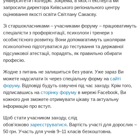
університети і коледжі. Зокрема, в якості експерта ми
запросили директора Київського регіонального центру
оцінювання якості освіти Світлану Сакаєву.
Зі старшокласниками – учасниками форуму – працюватимуть
спеціалісти з профорієнтації, психологи і тренери з
особистісного розвитку. Вони допомагатимуть школярам
психологічно підготуватися до тестування та державної
підсумкової атестації, порадять, як правильно обирати
професію.
Жодне з питань не залишиться без уваги. Уже зараз Ви
можете надсилати їх через спеціальну форму на
сайті
форуму
. Відповіді будуть озвучені під час заходу. Крім того,
підписавшись на
сторінку форуму
в мережі Facebook, Ви
кожного дня зможете отримувати цікаву та актуальну
інформацію про вступ.
Щоб стати учасником заходу, слід
обов'язково
зареєструватися
. Вартість участі для дорослих –
50 грн. Участь для учнів 9–11 класів безкоштовна.