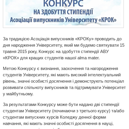
За традицією Асоціація випускників «КРОКу» проводить до
дня народження Університету, який ми будемо святкувати 15
травня 2015 року, Конкурс на здобуття стипендії АВУ
«КРОК» для кращих студентів нашої alma mater.
Метою Конкурсу є визнання, заохочення та нагородження
студентів Університету, які мають високий інтелектуальний
рівень, значні особисті досягнення і демонструють потенціал
розвивати спільноту випускників та підтримувати Університет
у майбутньому.
За результатами Конкурсу може бути надано дві стипендії
студентам Університету (починаючи з третього курсу) та/або
студентам випускних курсів Коледжу денної форми
навчання, які мають значні особисті досягнення в науці,