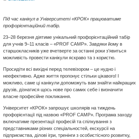
Під час канікул в Університеті «КРОК» працюватиме
профорієнтаційний табір.
23–28 березня діятиме унікальний профорієнтаційний табір
для учнів 9–11 класів – «PROF CAMP». Завдяки йому в
старшокласників уже вчетверте за останні роки з’явиться
можливість провести канікули яскраво та з користю.
Просидіти всі вихідні перед телевізором – це нудно і
неефективно. Адже життя пропонує стільки цікавого! І
можливо, саме ці канікули допоможуть вам знайти найкращих
друзів, дізнатися щось нове про самих себе і визначити
власне професійне покликання.
Університет «КРОК» запрошує школярів на тиждень
профорієнтації під назвою «PROF CAMP». Програма заходу
включатиме презентації професій та спілкування з
представниками різних спеціальностей, екскурсії на
підприємства, ділові ігри, тренінги з особистісного розвитку,