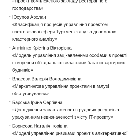
«Проект комплексного закладу ресторанного
господарства»
Юсупов Арслан
«Класифікація процесів управління проектом
нафтогазової сфери Туркменістану за допомогою
кластерного аналізу»
Антіпінко Крістіна Вікторівна
«Модель управління зацікавленими особами в проекті
створення об'єднань співвласників багатоквартирних
будинків»
Власова Валерія Володимирівна
«Маркетингове управління проектами в галузі
обслуговування»
Барська Ірина Сергіївна
«Дослідження завантаженості трудових ресурсів з
урахуванням невизначеності змісту ІТ-проекту»
Борисова Наталія Ігорівна
«Моделі управління ризиками проектів альтернативної