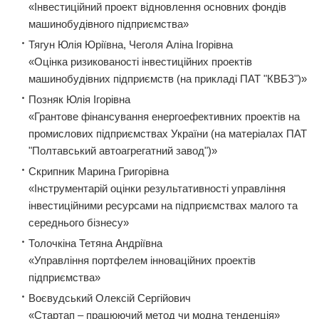
«Інвестиційний проект відновлення основних фондів
машинобудівного підприємства»
Тягун Юлія Юріївна, Чеголя Аліна Ігорівна
«Оцінка ризикованості інвестиційних проектів
машинобудівних підприємств (на прикладі ПАТ "КВБЗ")»
Позняк Юлія Ігорівна
«Грантове фінансування енергоефективних проектів на
промислових підприємствах України (на матеріалах ПАТ
"Полтавський автоагрегатний завод")»
Скрипник Марина Григорівна
«Інструментарій оцінки результативності управління
інвестиційними ресурсами на підприємствах малого та
середнього бізнесу»
Толочкіна Тетяна Андріївна
«Управління портфелем інноваційних проектів
підприємства»
Воєвудський Олексій Сергійович
«Стартап – працюючий метод чи модна тенденція»