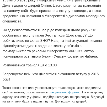
19 лютого 2015 року Університет «КРОК» втретє проводить
День відкритих дверей Online. Цього разу пряма трансляція
на нашому сайті буде присвячена вступу в коледжі, а також
продовженню навчання в Університеті з дипломом молодшого
спеціаліста.
Чи здійснюватиметься набір до коледжів цього року? Які
особливості вступу після 9-го та після 11-го класу? Що
робити, якщо не склав ЗНО? На ці та інші актуальні питання
відповідатиме директор департаменту зв’язків з
громадськістю та реклами Університету «КРОК», автор
популярного освітнього блогу «Учись» Костянтин Чабала.
Розпочнеться трансляція о 13.00.
Запрошуємо всіх, хто цікавиться питаннями вступу у 2015
році!
Також кожен, хто планує переглянути трансляцію, може надсилати
свої запитання, скориставшись
спеціальною формою
. На електронну
адресу, зазначену у формі, надійде нагадування про подію.
Відповіді
на запитання будуть надані під час Дня відкритих дверей.