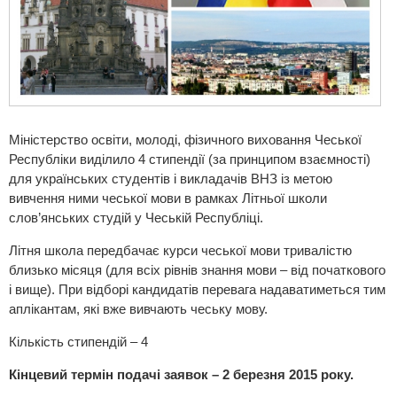
Міністерство освіти, молоді, фізичного виховання Чеської
Республіки виділило 4 стипендії (за принципом взаємності)
для українських студентів і викладачів ВНЗ із метою
вивчення ними чеської мови в рамках Літньої школи
слов’янських студій у Чеській Республіці.
Літня школа передбачає курси чеської мови тривалістю
близько місяця (для всіх рівнів знання мови – від початкового
і вище). При відборі кандидатів перевага надаватиметься тим
аплікантам, які вже вивчають чеську мову.
Кількість стипендій – 4
Кінцевий термін подачі заявок – 2 березня 2015 року.