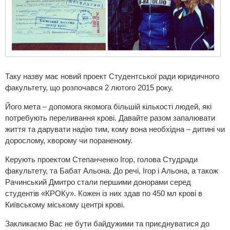
Таку назву має новий проект Студентської ради юридичного
факультету, що розпочався 2 лютого 2015 року.
Його мета – допомога якомога більшій кількості людей, які
потребують переливання крові. Давайте разом запалювати
життя та дарувати надію тим, кому вона необхідна – дитині чи
дорослому, хворому чи пораненому.
Керують проектом Степанченко Ігор, голова Студради
факультету, та Бабат Альона. До речі, Ігор і Альона, а також
Рачинський Дмитро стали першими донорами серед
студентів «КРОКу». Кожен із них здав по 450 мл крові в
Київському міському центрі крові.
Закликаємо Вас не бути байдужими та приєднуватися до