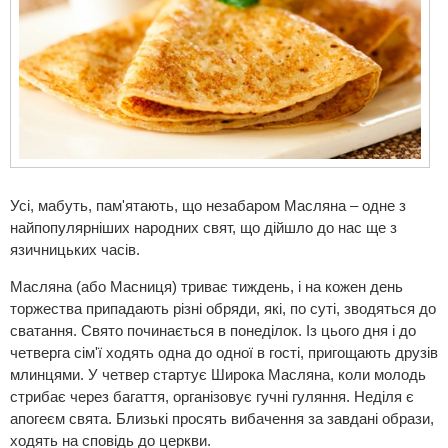
Усі, мабуть, пам'ятають, що незабаром Масляна – одне з
найпопулярніших народних свят, що дійшло до нас ще з
язичницьких часів.
Масляна (або Масниця) триває тиждень, і на кожен день
торжества припадають різні обряди, які, по суті, зводяться до
сватання. Свято починається в понеділок. Із цього дня і до
четверга сім'ї ходять одна до одної в гості, пригощають друзів
млинцями. У четвер стартує Широка Масляна, коли молодь
стрибає через багаття, організовує гучні гуляння. Неділя є
апогеєм свята. Близькі просять вибачення за завдані образи,
ходять на сповідь до церкви.