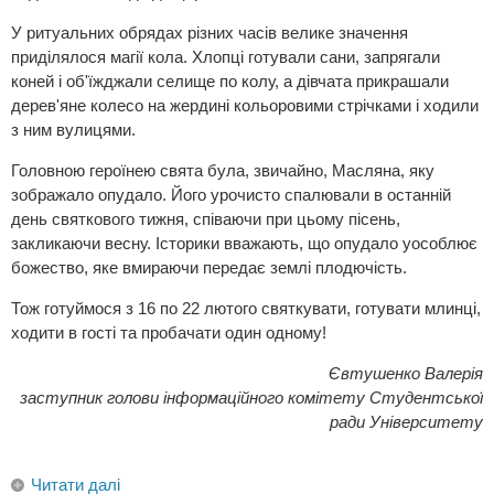
У ритуальних обрядах різних часів велике значення
приділялося магії кола. Хлопці готували сани, запрягали
коней і об'їжджали селище по колу, а дівчата прикрашали
дерев'яне колесо на жердині кольоровими стрічками і ходили
з ним вулицями.
Головною героїнею свята була, звичайно, Масляна, яку
зображало опудало. Його урочисто спалювали в останній
день святкового тижня, співаючи при цьому пісень,
закликаючи весну. Історики вважають, що опудало уособлює
божество, яке вмираючи передає землі плодючість.
Тож готуймося з 16 по 22 лютого святкувати, готувати млинці,
ходити в гості та пробачати один одному!
Євтушенко Валерія
заступник голови інформаційного комітету Студентської
ради Університету
Читати далі