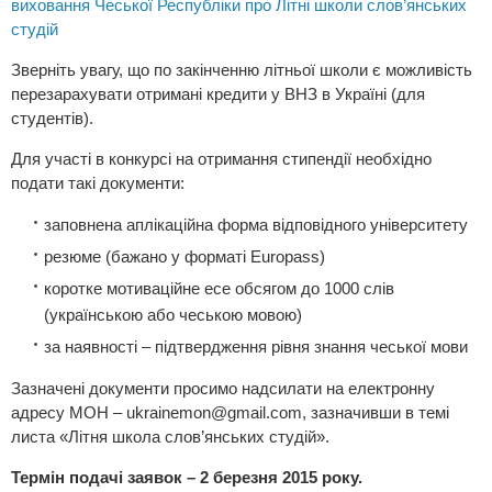
виховання Чеської Республіки про Літні школи слов’янських
студій
Зверніть увагу, що по закінченню літньої школи є можливість
перезарахувати отримані кредити у ВНЗ в Україні (для
студентів).
Для участі в конкурсі на отримання стипендії необхідно
подати такі документи:
заповнена аплікаційна форма відповідного університету
резюме (бажано у форматі Europass)
коротке мотиваційне есе обсягом до 1000 слів
(українською або чеською мовою)
за наявності – підтвердження рівня знання чеської мови
Зазначені документи просимо надсилати на електронну
адресу МОН –
ukrainemon@gmail.com
, зазначивши в темі
листа «Літня школа слов’янських студій».
Термін подачі заявок – 2 березня 2015 року.