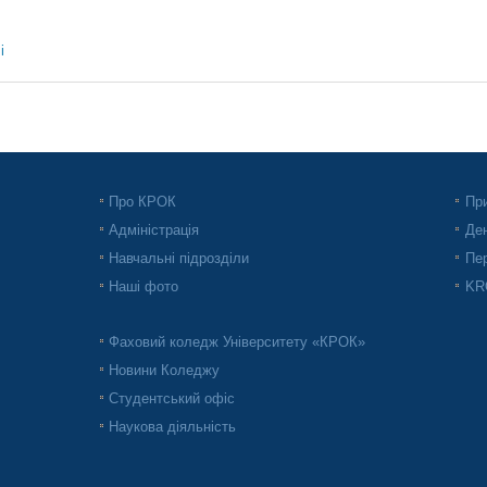
і
Про КРОК
При
Адміністрація
Ден
Навчальні підрозділи
Пер
Наші фото
KRO
Фаховий коледж Університету «КРОК»
Новини Коледжу
Студентський офіс
Наукова діяльність