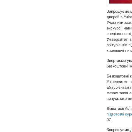
Запрошуємо ма
дверей в Унів
Учасники зах
екскурсії на
спеціальності
Університеті 
абітурієнтів п
хвилюючі пита
Звертаємо ува
безкоштовні к
Безкоштовні к
Університеті 
абітурієнтам 
межах такої е
випускники шк
Дізнатися бі
підготовчі кур
07.
Запрошуємо до