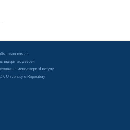
ймальна комісія
ь відкритих дверей
сональні менеджери зі вступу
K University e-Repository