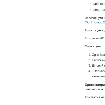
прийнятт
представ
Переглянути 
ООН. Юніор 2
Коли та де в
16 травня 201
Умови участі
Організац
Обов’язк
Діловий 
1 кольор
зазначит
Організатори
районної в міс
Контактна о