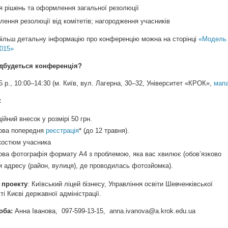
я рішень та оформлення загальної резолюції
лення резолюції від комітетів; нагородження учасників
більш детальну інформацію про конференцію можна на сторінці
«Модель
015»
ідбудеться конференція?
5 р., 10:00–14:30 (м. Київ, вул. Лагерна, 30–32, Університет «КРОК»,
мап
:
ійний внесок у розмірі 50 грн.
ова попередня
реєстрація
* (до 12 травня).
костюм учасника
ова фотографія формату А4 з проблемою, яка вас хвилює (обов’язково
и адресу (район, вулиця), де проводилась фотозйомка).
 проекту
: Київський ліцей бізнесу, Управління освіти Шевченківської
ті Києві державної адміністрації.
соба:
Анна Іванова, 097-599-13-15,
anna.ivanova@a.krok.edu.ua