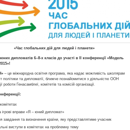
«Час глобальних дій для людей і планети»
них дипломатів 6–8-х класів до участі в ІІ конференції
«
Модель
2015
»
!
Н»
– це міжнародна освітня програма, яка надає можливість школярам
іт політики та дипломатії, ближче познайомитися з діяльністю ООН
ї роботи Генасамблеї, комітетів та комісій організації.
онференції:
 комітетах
та ігрові вправи «Я – юний дипломат»
я завдання та визначення країни, яку представлятиме учасник
альні виступи в комітетах на проблемну тему