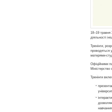
18–19 травня 
діяльності іні
Тренінги, роз
проводяться у
матерями-сту
Офіційними па
Міністерство 
Тренінги вкл
презента
університ
інтеракт
дозволяю
навчання