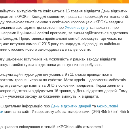
йбутніх абітурієнтів та їхніх батьків 16 травня відвідати День відкритих
ерситеті «КРОК» і Коледжі економіки, права та інформаційних технологій.
оду познайомляться ближче з освітньою корпорацією «КРОК» завдяки
вчальними закладами, дізнаються про
Умови вступу
та навчання, про
, напрями й унікальні освітні програми, за якими здійснюється підготовка
та Коледжі. Представники приймальної комісії розкажуть, що чекає на
ід час вступної кампанії 2015 року та нададуть відповіді на найбільш
ння стосовно нового законодавства в галузі освіти.
гу шановних вступників на можливість у рамках заходу відвідати
онсультаційні курси з підготовки до вступних випробувань.
онсультаційні курси для випускників 9 і 11 класів проводяться в
протягом травня і червня по суботах. Мета курсів – допомогти майбутнім
підготуватися до іспитів та ЗНО з основних предметів. Перші заняття в
кспрес-підготовки відбудуться 16 травня, у День відкритих дверей. Тому
іл – учасники заходу за бажанням зможуть їх відвідати.
льш детальну інформацію про
День відкритих дверей
та
безкоштовні
си
можна на сайті Університету або за телефонами: (044) 455-57-57, 455-5
 цікавого спілкування в теплій «КРОКівській» атмосфері!