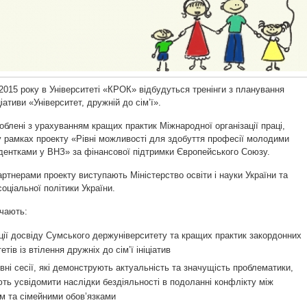
2015 року в Університеті «КРОК» відбудуться тренінги з планування
ціативи «Університет, дружній до сім’ї».
роблені з урахуванням кращих практик Міжнародної організації праці,
 рамках проекту «Рівні можливості для здобуття професії молодими
дентками у ВНЗ» за фінансової підтримки Європейського Союзу.
ртнерами проекту виступають Міністерство освіти і науки України та
соціальної політики України.
ючають:
ції досвіду Сумського держуніверситету та кращих практик закордонних
етів із втілення дружніх до сім’ї ініціатив
ивні сесії, які демонструють актуальність та значущість проблематики,
ть усвідомити наслідки бездіяльності в подоланні конфлікту між
м та сімейними обов’язками