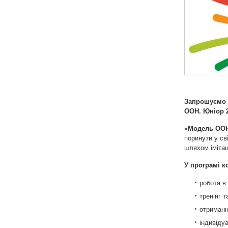
Запрошуємо ю
ООН. Юніор 
«Модель ОО
поринути у св
шляхом імітаці
У програмі к
робота в
тренінг 
отриманн
індивіду