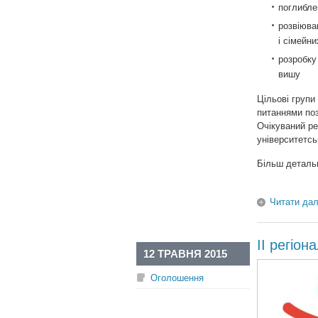
поглиблен
розвіюва
і сімейни
розробку 
вишу
Цільові групи
питаннями поз
Очікуваний ре
університетсь
Більш деталь
Читати дал
ІІ регіо
12 ТРАВНЯ 2015
Оголошення