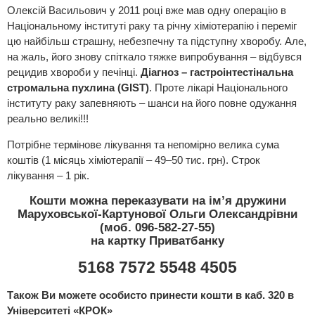
Олексій Васильович у 2011 році вже мав одну операцію в
Національному інституті раку та річну хіміотерапію і переміг
цю найбільш страшну, небезпечну та підступну хворобу. Але,
на жаль, його знову спіткало тяжке випробування – відбувся
рецидив хвороби у печінці.
Діагноз – гастроінтестінальна
стромальна пухлина (GIST)
. Проте лікарі Національного
інституту раку запевняють – шанси на його повне одужання
реально великі!!!
Потрібне термінове лікування та непомірно велика сума
коштів (1 місяць хіміотерапії – 49–50 тис. грн). Строк
лікування – 1 рік.
Кошти можна переказувати на ім’я дружини
Маруховської-Картунової Ольги Олександрівни
(моб. 096-582-27-55)
на картку Приватбанку
5168 7572 5548 4505
Також Ви можете особисто принести кошти в каб. 320 в
Університеті «КРОК»