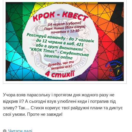
Учора взяв парасольку і протягом дня жодного разу не
відкрив її? А сьогодні взув улюблені кеди і потрапив під
зливу? Так… Стихія коригує твої райдужні плани та диктує
свої умови. Проте не завжди!
Читати далі