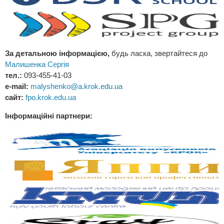
За детальною інформацією,
будь ласка, звертайтеся до
Малишенка Сергія
тел.:
093-455-41-03
e-mail:
malyshenko@a.krok.edu.ua
сайт:
fpo.krok.edu.ua
Інформаційні партнери: