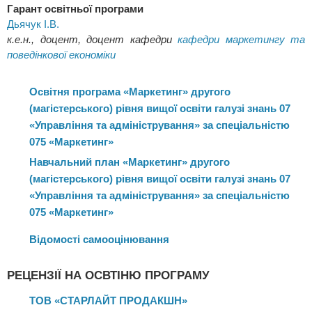
Гарант освітньої програми
маркетингового управління сучасними ринковими суб’єктами,
Дьячук І.В.
а також до розробки їх маркетингових стратегій і програм з
к.е.н., доцент, доцент кафедри
кафедри маркетингу та
урахуванням комплексного впливу чинників ринкового
поведінкової економіки
середовища і міжфункціонального характеру їх реалізації.
В межах програми передбачене залучення до навчального
Освітня програма «Маркетинг» другого
процесу фахівців-практиків із різних сфер бізнесу, а також
(магістерського) рівня вищої освіти галузі знань 07
представників професійних асоціацій.
«Управління та адміністрування» за спеціальністю
Перевагами випускників ОПП «Маркетинг» є здатність
075 «Маркетинг»
розв’язувати складні задачі і проблеми в сфері маркетингу в
Навчальний план «Маркетинг» другого
професійній діяльності або у процесі навчання, що
(магістерського) рівня вищої освіти галузі знань 07
передбачає проведення досліджень та/або здійснення
«Управління та адміністрування» за спеціальністю
інновацій та характеризується невизначеністю умов і вимог.
075 «Маркетинг»
Випускники освітньо-професійної програми можуть
працювати на підприємствах, в установах, бізнес-
Відомості самооцінювання
організаціях ycix видів економічної діяльності та форм
власності, а також мають право продовжити навчання на
РЕЦЕНЗІЇ НА ОСВТІНЮ ПРОГРАМУ
третьому (освітньо-науковому) рівні вищої освіти.
СЕРТИФІКАТИ ЗДОБУВАЧІВ
ТОВ «СТАРЛАЙТ ПРОДАКШН»