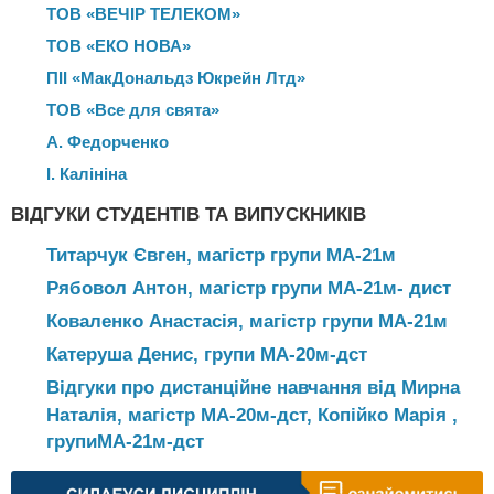
ТОВ «ВЕЧІР ТЕЛЕКОМ»
Сертифікат Генчів Т.
ТОВ «ЕКО НОВА»
Білик В.
ПІІ «МакДональдз Юкрейн Лтд»
Сертифікат Літовченко Г.
ТОВ «Все для свята»
РОБОТИ ЗДОБУВАЧІВ
А. Федорченко
Генчев Т. відомості
І. Калініна
Білик відомості
ВІДГУКИ СТУДЕНТІВ ТА ВИПУСКНИКІВ
HR Маркетинг
Титарчук Євген, магістр групи МА-21м
Маркетинг СЗ
Рябовол Антон, магістр групи МА-21м- дист
Коваленко Анастасія, магістр групи МА-21м
Катеруша Денис, групи МА-20м-дст
Відгуки про дистанційне навчання від Мирна
Наталія, магістр МА-20м-дст, Копійко Марія ,
групиМА-21м-дст