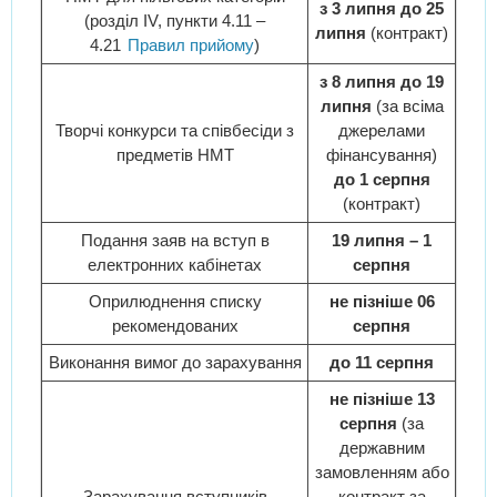
з 3 липня до 25
(розділ IV, пункти 4.11 –
липня
(контракт)
4.21
Правил прийому
)
з 8 липня до 19
липня
(за всіма
Творчі конкурси та співбесіди з
джерелами
предметів НМТ
фінансування)
до 1 серпня
(контракт)
Подання заяв на вступ в
19 липня – 1
електронних кабінетах
серпня
Оприлюднення списку
не пізніше 06
рекомендованих
серпня
Виконання вимог до зарахування
до 11 серпня
не пізніше 13
серпня
(за
державним
замовленням або
Зарахування вступників
контракт за