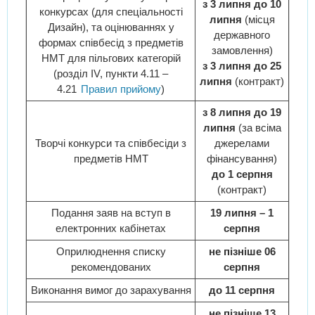
з 3 липня до 10
конкурсах (для спеціальності
липня
(місця
Дизайн), та оцінюваннях у
державного
формах співбесід з предметів
замовлення)
НМТ для пільгових категорій
з 3 липня до 25
(розділ IV, пункти 4.11 –
липня
(контракт)
4.21
Правил прийому
)
з 8 липня до 19
липня
(за всіма
Творчі конкурси та співбесіди з
джерелами
предметів НМТ
фінансування)
до 1 серпня
(контракт)
Подання заяв на вступ в
19 липня – 1
електронних кабінетах
серпня
Оприлюднення списку
не пізніше 06
рекомендованих
серпня
Виконання вимог до зарахування
до 11 серпня
не пізніше 13