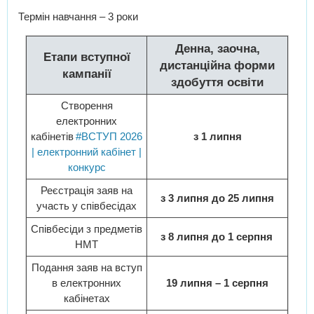
Термін навчання – 3 роки
Денна, заочна,
Етапи вступної
дистанційна форми
кампанії
здобуття освіти
Створення
електронних
кабінетів
#ВСТУП 2026
з 1 липня
| електронний кабінет |
конкурс
Реєстрація заяв на
з 3 липня до 25 липня
участь у співбесідах
Співбесіди з предметів
з 8 липня до 1 серпня
НМТ
Подання заяв на вступ
в електронних
19 липня – 1 серпня
кабінетах