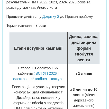
результатами НМТ 2022, 2023, 2024, 2025 років та
розгляду мотиваційного листа
Предмети дивіться у
Додатку 2
до Правил прийому
Термін навчання: 3 роки
Денна, заочна,
дистанційна
Етапи вступної кампанії
форми
здобуття
освіти
Створення електронних
кабінетів
#ВСТУП 2026 |
з 1 липня
електронний кабінет | конкурс
Реєстрація на участь у творчих
з 3 липня до 10
конкурсах (для спеціальності
липня
(місця
Дизайн), та оцінюваннях у
державного
формах співбесід з предметів
замовлення)
НМТ для пільгових категорій