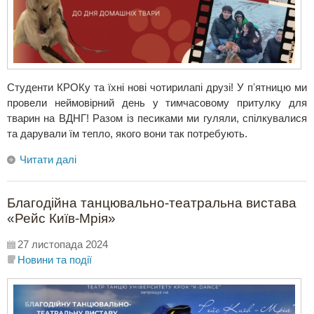
Студенти КРОКу та їхні нові чотирилапі друзі! У пʼятницю ми
провели неймовірний день у тимчасовому притулку для
тварин на ВДНГ! Разом із песиками ми гуляли, спілкувалися
та дарували їм тепло, якого вони так потребують.
Читати далі
Благодійна танцювально-театральна вистава
«Рейс Київ-Мрія»
27 листопада 2024
Новини та події