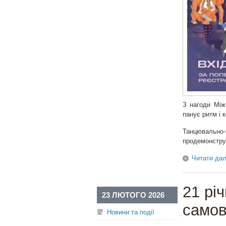
З нагоди Між
панує ритм і 
Танцювально
продемонструє 
Читати дал
21 рі
23 ЛЮТОГО 2026
самов
Новини та події