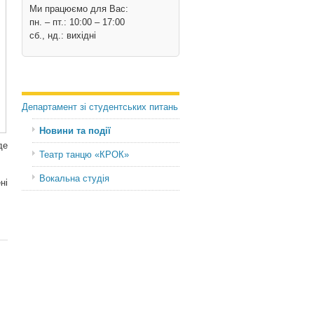
Ми працюємо для Вас:
пн. – пт.: 10:00 – 17:00
сб., нд.: вихідні
Департамент зі студентських питань
Новини та події
де
Театр танцю «КРОК»
Вокальна студія
ні