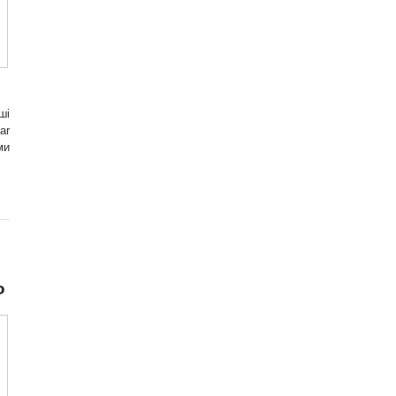
ші
ar
ми
ь