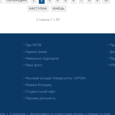
К
ПОПЕРЕДНЯ
1
2
3
4
5
6
7
8
9
10
НАСТУПНА
КІНЕЦЬ
Сторінка 2 з 80
Про КРОК
При
Адміністрація
Ден
Навчальні підрозділи
Пер
Наші фото
KRO
Фаховий коледж Університету «КРОК»
Новини Коледжу
Студентський офіс
Наукова діяльність
діли
»
Структурні
»
Департамент зі студентських питань
» Новини та події