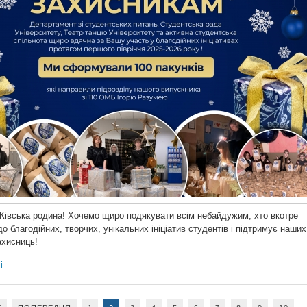
івська родина! Хочемо щиро подякувати всім небайдужим, хто вкотре
о благодійних, творчих, унікальних ініціатив студентів і підтримує наших
ахисниць!
і