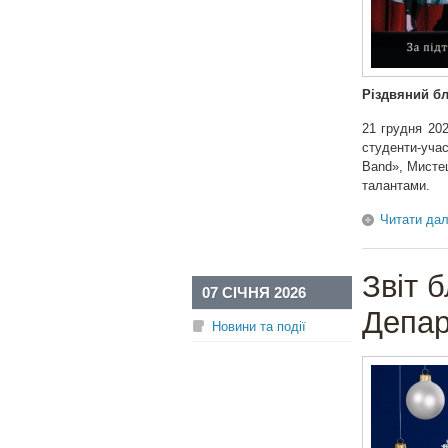
Різдвяний бл
21 грудня 202
студенти-уча
Band», Мистец
талантами.
Читати дал
Звіт б
07 СІЧНЯ 2026
Депар
Новини та події