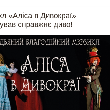
л «Аліса в Дивокраї»
ував справжнє диво!