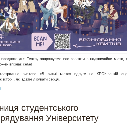
народного дня Театру запрошуємо вас завітати в надзвичайне місто, 
кожен впізнає себе!
-театральна вистава «В ритмі міста» вдруге на КРОКівській сце
історії, які здатні лікувати серця.
і
чниця студентського
рядування Університету