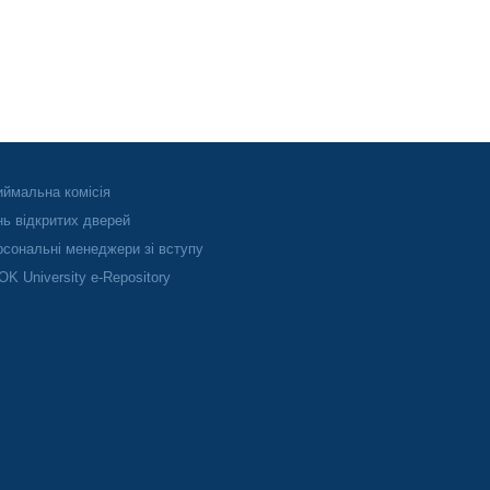
ймальна комісія
ь відкритих дверей
сональні менеджери зі вступу
K University e-Repository