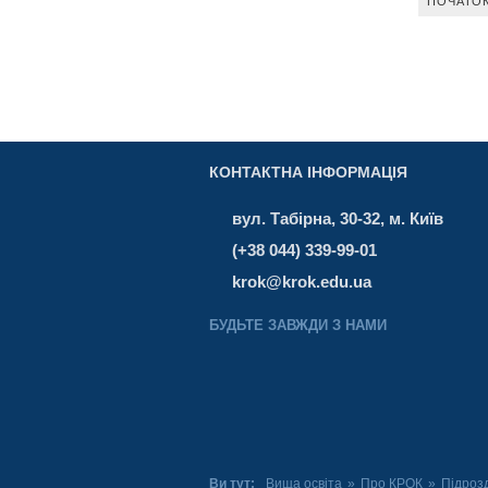
ПОЧАТО
КОНТАКТНА ІНФОРМАЦІЯ
вул. Табірна, 30-32, м. Київ
(+38 044) 339-99-01
krok@krok.edu.ua
БУДЬТЕ ЗАВЖДИ З НАМИ
Ви тут:
Вища освіта
»
Про КРОК
»
Підроз