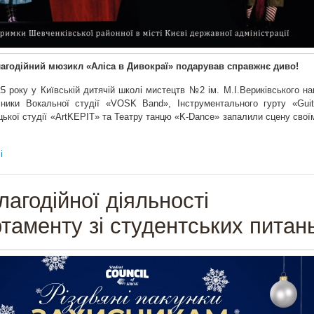
агодійний мюзикл «Аліса в Дивокраї» подарував справжнє диво!
5 року у Київській дитячій школі мистецтв №2 ім. М.І.Вериківського на
сники Вокальної студії «VOSK Band», Інструментального гурту «Guit
ької студії «ArtKEPIT» та Театру танцю «K-Dance» запалили сцену свої
і
лагодійної діяльності
таменту зі студентських питан