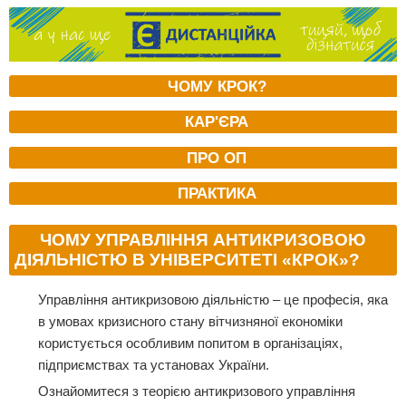
ЧОМУ КРОК?
КАР'ЄРА
ПРО ОП
ПРАКТИКА
ЧОМУ УПРАВЛІННЯ АНТИКРИЗОВОЮ
ДІЯЛЬНІСТЮ В УНІВЕРСИТЕТІ «КРОК»?
Управління антикризовою діяльністю – це професія, яка
в умовах кризиcного стану вітчизняної економіки
користується особливим попитом в організаціях,
підприємствах та установах України.
Ознайомитеся з теорією антикризового управління