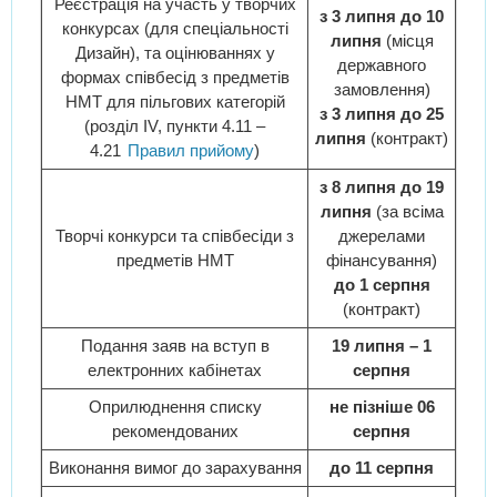
Реєстрація на участь у творчих
з 3 липня до 10
конкурсах (для спеціальності
липня
(місця
Дизайн), та оцінюваннях у
державного
формах співбесід з предметів
замовлення)
НМТ для пільгових категорій
з 3 липня до 25
(розділ IV, пункти 4.11 –
липня
(контракт)
4.21
Правил прийому
)
з 8 липня до 19
липня
(за всіма
Творчі конкурси та співбесіди з
джерелами
предметів НМТ
фінансування)
до 1 серпня
(контракт)
Подання заяв на вступ в
19 липня – 1
електронних кабінетах
серпня
Оприлюднення списку
не пізніше 06
рекомендованих
серпня
Виконання вимог до зарахування
до 11 серпня