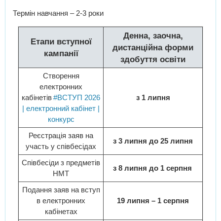
Термін навчання – 2-3 роки
Денна, заочна,
Етапи вступної
дистанційна форми
кампанії
здобуття освіти
Створення
електронних
кабінетів
#ВСТУП 2026
з 1 липня
| електронний кабінет |
конкурс
Реєстрація заяв на
з 3 липня до 25 липня
участь у співбесідах
Співбесіди з предметів
з 8 липня до 1 серпня
НМТ
Подання заяв на вступ
в електронних
19 липня – 1 серпня
кабінетах