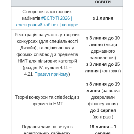
освіти
Створення електронних
кабінетів
#ВСТУП 2026 |
з 1 липня
електронний кабінет | конкурс
Реєстрація на участь у творчих
з 3 липня до 10
конкурсах (для спеціальності
липня
(місця
Дизайн), та оцінюваннях у
державного
формах співбесід з предметів
замовлення)
НМТ для пільгових категорій
з 3 липня до 25
(розділ IV, пункти 4.11 –
липня
(контракт)
4.21
Правил прийому
)
з 8 липня до 19
липня
(за всіма
Творчі конкурси та співбесіди з
джерелами
предметів НМТ
фінансування)
до 1 серпня
(контракт)
Подання заяв на вступ в
19 липня – 1
електронних кабінетах
серпня