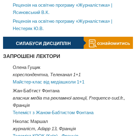
Рецензія на освітню програму «Журналістика» |
Ясиновський В.К.
Рецензія на освітню програму «Журналістика» |
Нестеряк Ю.В.
ЗАПРОШЕНІ ЛЕКТОРИ
Олена Гущик
кореспондентка, Телеканал 1+1
Майстер-клас від медіашколи 1+1
Жан-Бабтист Фонтана
власник медіа та рекламної агенції, Frequence-sud.fr.,
Франція
Телеміст з Жаном-Бабтистом Фонтана
Ніколас Маршал
журналіст, Adapp 13, Франція
Телеміст КРОК (Київ) - Франція