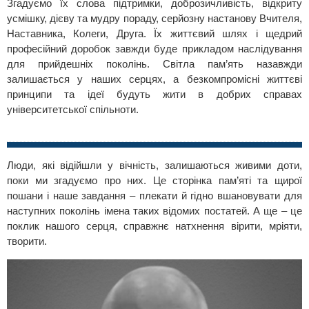
Згадуємо їх слова підтримки, доброзичливість, відкриту
усмішку, дієву та мудру пораду, серйозну настанову Вчителя,
Наставника, Колеги, Друга. Їх життєвий шлях і щедрий
професійний доробок завжди буде прикладом наслідування
для прийдешніх поколінь. Світла пам’ять назавжди
залишається у наших серцях, а безкомпромісні життєві
принципи та ідеї будуть жити в добрих справах
університетської спільноти.
Люди, які відійшли у вічність, залишаються живими доти,
поки ми згадуємо про них. Це сторінка пам’яті та щирої
пошани і наше завдання – плекати й гідно вшановувати для
наступних поколінь імена таких відомих постатей. А ще – це
поклик нашого серця, справжнє натхнення вірити, мріяти,
творити.