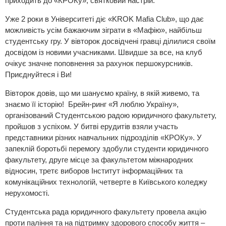
приходить до «КРОКу», святковий настрій.
Уже 2 роки в Університеті діє «KROK Mafia Club», що дає
можливість усім бажаючим зіграти в «Мафію», найбільш
студентську гру. У вівторок досвідчені гравці ділилися своїм
досвідом із новими учасниками. Швидше за все, на клуб
очікує значне поповнення за рахунок першокурсників.
Приєднуйтеся і Ви!
Вівторок довів, що ми шануємо країну, в якій живемо, та
знаємо її історію! Брейн-ринг «Я люблю Україну»,
організований Студентською радою юридичного факультету,
пройшов з успіхом. У битві ерудитів взяли участь
представники різних навчальних підрозділів «КРОКу». У
запеклій боротьбі перемогу здобули студенти юридичного
факультету, друге місце за факультетом міжнародних
відносин, третє виборов Інститут інформаційних та
комунікаційних технологій, четверте в Київського коледжу
нерухомості.
Студентська рада юридичного факультету провела акцію
проти паління та на підтримку здорового способу життя –