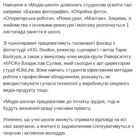
Навчання в «Медіа-школі» дозволить студентам освоїти такі
напрями: «Базова фотографія», «Обробка фото»,
«Операторська робота», «Режисура», «Монтаж». Зокрема, зі
знайомства з основами режисури і монтажу розпочнуться 1
листопада заняття в школі.
Зі «школярами» працюватимуть талановиті фахівці з
фотостудії «XXL-Studio», режисер, сценарист і актор Тарас
Валігура, а також у минулому член медіа-групи Університету
«КРОК» Владислав Суліма, який сьогодні є арт-директором
студії #LifeLine. Вони навчать студентів ефективним методам
роботи з професійним обладнанням, розкажуть, як
використовувати сучасні технології у виробництві кінцевого
медіа-продукту тощо.
«Медіа-школа» працюватиме до початку грудня, тоді ж
будуть визначені кращі учасники проекту.
Упевнені, що учні школи зможуть отримати відповіді на всі
свої запитання, а вчителі із задоволенням спілкуватимуться з
творчою і активною молоддю.