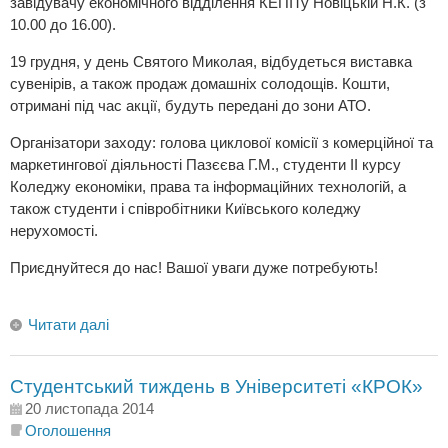
завідувачу економічного відділення КЕПІТу Новіцькій Н.К. (з
10.00 до 16.00).
19 грудня, у день Святого Миколая, відбудеться виставка
сувенірів, а також продаж домашніх солодощів. Кошти,
отримані під час акції, будуть передані до зони АТО.
Організатори заходу: голова циклової комісії з комерційної та
маркетингової діяльності Пазєєва Г.М., студенти ІІ курсу
Коледжу економіки, права та інформаційних технологій, а
також студенти і співробітники Київського коледжу
нерухомості.
Приєднуйтеся до нас! Вашої уваги дуже потребують!
Читати далі
Студентський тиждень в Університеті «КРОК»
20 листопада 2014
Оголошення