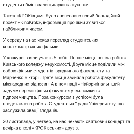
студенти обмінювали цигарки на цукерки.
Також «КРОКівцям» було анонсовано новий благодійний
проект «KinoKrok», інформація про який з’явиться
найближчим часом.
У середу на нас чекав перегляд студентських
короткометражних фільмів.
У конкурсі взяли участь 5 робіт. Перше місце посіла робота
Київського коледжу нерухомості. Друге місце поділили між
собою фільми студентів юридичного факультету та
Марченко Вікторії. Третє місце зайняла робота факультету
міжнародних відносин. А в номінації «Найоригінальніший
задум» переміг фільм факультету економіки та
підприємництва. Поза конкурсом з успіхом була
представлена робота Студентської ради Університету, що
заслужила овації глядачів.
20 листопада, у четвер, на нас чекають святковий концерт та
вечірка в колі «КРОКівських» друзів.