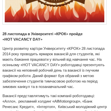
28 листопада в Університеті «КРОК» пройде
«
HOT
VACANCY
DAY»
Центр розвитку кар’єри Університету «КРОК» 28 листопада
2014 року проводить ярмарок вакансій для студентів, які
мають бажання працювати у вільний від навчання час. На
осінньому «HOT VACANCY DAY» роботодавці презентують
вакансії на неповний робочий день та вакансії із гнучким
графіком роботи. Даний формат був обраний з метою
забезпечення студентів тимчасовою роботою на період
зимових канікул та в позанавчальний час.
Вакансії представлятимуть такі компанії-роботодавці:
«Алло», рекламний холдинг «AllMotiongroup», «Банк
Ренесанс Кредит», «Інтертоп», Київський молодіжний центр