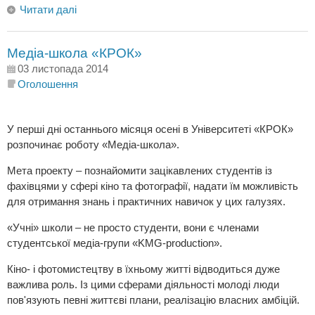
Читати далі
Медіа-школа «КРОК»
03 листопада 2014
Оголошення
У перші дні останнього місяця осені в Університеті «КРОК»
розпочинає роботу «Медіа-школа».
Мета проекту – познайомити зацікавлених студентів із
фахівцями у сфері кіно та фотографії, надати їм можливість
для отримання знань і практичних навичок у цих галузях.
«Учні» школи – не просто студенти, вони є членами
студентської медіа-групи «KMG-production».
Кіно- і фотомистецтву в їхньому житті відводиться дуже
важлива роль. Із цими сферами діяльності молоді люди
пов'язують певні життєві плани, реалізацію власних амбіцій.