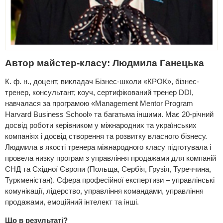
Автор майстер-класу: Людмила Ганецька
К. ф. н., доцент, викладач Бізнес-школи «КРОК», бізнес-
тренер, консультант, коуч, сертифікований тренер DDI,
навчалася за програмою «Management Mentor Program
Harvard Business School» та багатьма іншими. Має 20-річний
досвід роботи керівником у міжнародних та українських
компаніях і досвід створення та розвитку власного бізнесу.
Людмила в якості тренера міжнародного класу підготувала і
провела низку програм з управління продажами для компаній
СНД та Східної Європи (Польща, Сербія, Грузія, Туреччина,
Туркменістан). Сфера професійної експертизи – управлінські
комунікації, лідерство, управління командами, управління
продажами, емоційний інтелект та інші.
Що в результаті?