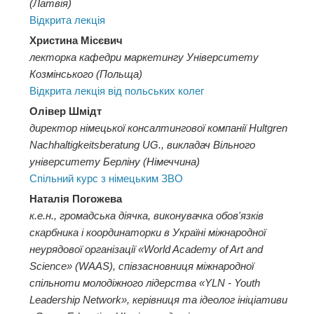
(Латвія)
Відкрита лекція
Христина Місєвич
лекторка кафедри маркетингу Університету
Козмінського (Польща)
Відкрита лекція від польських колег
Олівер Шмідт
директор німецької консалтингової компанії Hultgren
Nachhaltigkeitsberatung UG., викладач Вільного
університету Берліну (Німеччина)
Спільний курс з німецьким ЗВО
Наталія Погожева
к.е.н., громадська діячка, виконувачка обов'язків
скарбника і координаторки в Україні міжнародної
неурядової організації «World Academy of Art and
Science» (WAAS), співзасновниця міжнародної
спільноти молодіжного лідерства «YLN - Youth
Leadership Network», керівниця та ідеолог ініціативи