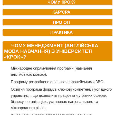
ЧОМУ КРОК?
КАР'ЄРА
ПРО ОП
ПРАКТИКА
ЧОМУ МЕНЕДЖМЕНТ (АНГЛІЙСЬКА
МОВА НАВЧАННЯ) В УНІВЕРСИТЕТІ
«КРОК»?
Міжнародне спрямування програми (навчання
англійською мовою).
Програму розроблено спільно з європейськими ЗВО.
Освітня програма формує ключові компетенції успішного
управлінця, що дозволить працювати у різних сферах
бізнесу, організаціях, установах національного та
міжнародного рівнів.