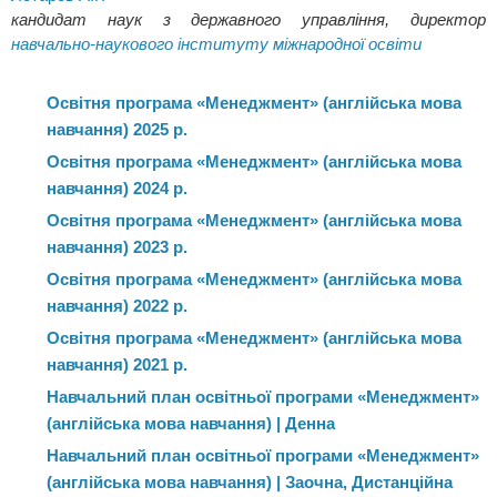
кандидат наук з державного управління, директор
та наукової кар’єри.
навчально-наукового інституту міжнародної освіти
Особливістю освітньої програми є її професійна орієнтація на
управлінську діяльність підприємств і організацій різних
Освітня програма «Менеджмент» (англійська мова
форм власності та організаційно-правових форм
навчання) 2025 р.
господарювання. Зміст навчання чітко визначений і
адаптований до сучасних умов, що дозволяє формувати
Освітня програма «Менеджмент» (англійська мова
комплекс компетентностей, необхідних для успішного
навчання) 2024 р.
виконання функцій та завдань управлінської діяльності.
Освітня програма «Менеджмент» (англійська мова
навчання) 2023 р.
Програма є широкоспеціалізованою, що забезпечує значні
переваги при працевлаштуванні та відкриває можливості для
Освітня програма «Менеджмент» (англійська мова
подальшого навчання на магістерському рівні. Вона формує
навчання) 2022 р.
здатність фахівця до управління організацією, її
Освітня програма «Менеджмент» (англійська мова
структурними підрозділами та бізнес-напрямами, здійснення
навчання) 2021 р.
зв’язків між технологічною і економічною складовими, пошуку
та оцінки нових ринкових можливостей, формулювання
Навчальний план освітньої програми «Менеджмент»
бізнес-ідей, забезпечення дотримання норм права, соціальної
(англійська мова навчання) | Денна
відповідальності та етичних норм у професійній діяльності, а
Навчальний план освітньої програми «Менеджмент»
також розуміння та застосування систем обліку, аудиту,
(англійська мова навчання) | Заочна, Дистанційна
діагностики стану підприємства, планування та контролю