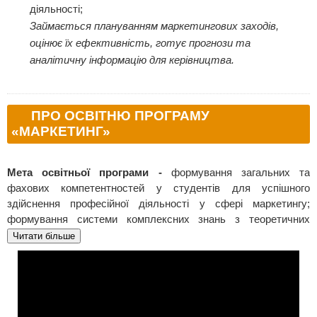
діяльності;
Займається плануванням маркетингових заходів,
оцінює їх ефективність, готує прогнози та
аналітичну інформацію для керівництва.
ПРО ОСВІТНЮ ПРОГРАМУ
«МАРКЕТИНГ»
Мета освітньої програми -
формування загальних та
фахових компетентностей у студентів для успішного
здійснення професійної діяльності у сфері маркетингу;
формування системи комплексних знань з теоретичних
засад, методичних аспектів та практичних навичок у сфері
Читати більше
маркетингу, як провідної складової системи управління
сучасними підприємствами, установами і бізнес-
організаціями в умовах невизначеності ринкового
середовища.