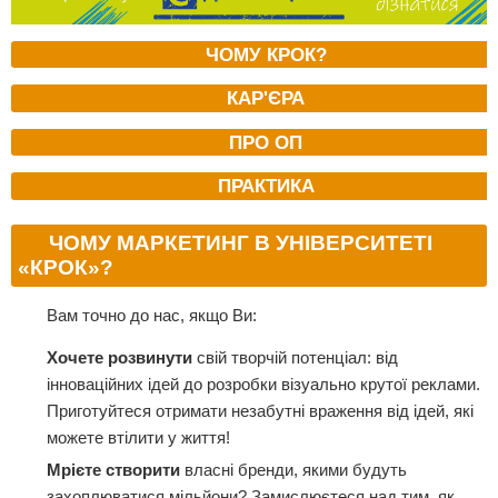
ЧОМУ КРОК?
КАР'ЄРА
ПРО ОП
ПРАКТИКА
ЧОМУ МАРКЕТИНГ В УНІВЕРСИТЕТІ
«КРОК»?
Вам точно до нас, якщо Ви:
Хочете розвинути
свій творчій потенціал: від
інноваційних ідей до розробки візуально крутої реклами.
Приготуйтеся отримати незабутні враження від ідей, які
можете втілити у життя!
Мрієте створити
власні бренди, якими будуть
захоплюватися мільйони? Замислюєтеся над тим, як