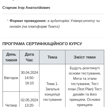
Старчик Ігор Анатолійович
Формат проведення:
в аудиторіях Університету чи
онлайн (на платформі Teams)
ПРОГРАМА СЕРТИФІКАЦІЙНОГО КУРСУ
День
Дата
Тема
Зміст теми
тижня
Час
Будуть розглянуті
30.04.2024
основи тестування,
Вівторок
14:50-
Мета та этапи
16:10
Тема 1.
тестування, Тест
Загальні
план (Test Plan) Тест
концепції
дизайн та його
тестування
принципи. Основні
02.05.2024
принципи
Четвер
13:20-