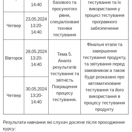
базового та
тестування та їх
14:40
просунотого
використання у
рівня,
процесі тестування
23.05.2024
спеціалізовані
програмного
Четвер
13:20-
техніки
забезпечення
14:40
тестування
Фінальні етапи та
завершення
28.05.2024
Тема 5.
тестування продукту,
Вівторок
13:20-
Аналіз
та звітування перед
14:40
результатів
замовником а також
тестування та
буде розказано про
звітність
автоматизоване
Покращення
30.05.2024
тестування та його
процесу
Четвер
13:20-
використання в
тестування.
14:40
процесу тестування
продукту
Результати навчання які слухач досягне після проходження
курсу: