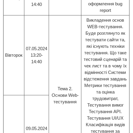
оформлення bug
14:40
report
Викладення основ
WEB-тестування.
Буде розглянуто як
тестувати сайти та,
які існують техніки
07.05.2024
тестування. Що таке
Вівторок
13:20-
тестовий сценарій та
14:40
чек лист та в чому їх
відмінності Системи
відстеження завдань
Метрики тестування
Тема 2.
та оцінка
Основи Web-
трудовитрат,
тестування
Тестування вимог
Тестування API.
Тестування UI/UX
Класифікація видів
09.05.2024
тестування за