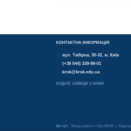
КОНТАКТНА ІНФОРМАЦІЯ
вул. Табірна, 30-32, м. Київ
(+38 044) 339-99-01
krok@krok.edu.ua
БУДЬТЕ ЗАВЖДИ З НАМИ
Ви тут:
Вища освіта
»
Про КРОК
»
Підроз