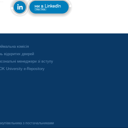
ймальна комісія
ь відкритих дверей
сональні менеджери зі вступу
K University e-Repository
акупівельника з постачальниками