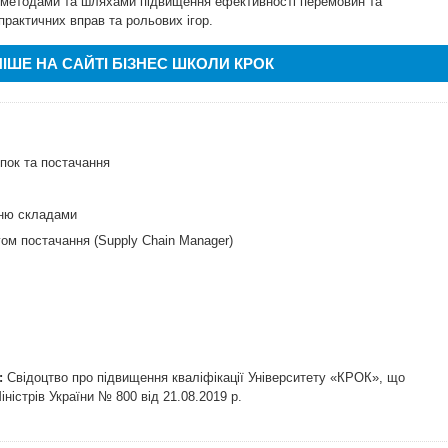
 методами та шляхами підвищення ефективності перемовин та
практичних вправ та рольових ігор.
ІШЕ НА САЙТІ БІЗНЕС ШКОЛИ КРОК
упок та постачання
нню складами
гом постачання (Supply Chain Manager)
:
Свідоцтво про підвищення кваліфікації Університету «КРОК», що
ністрів України № 800 від 21.08.2019 р.