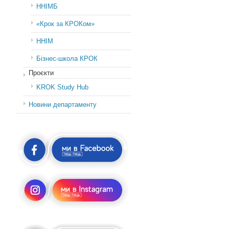
ННІМБ
«Крок за КРОКом»
ННІМ
Бізнес-школа КРОК
Проєкти
KROK Study Hub
Новини департаменту