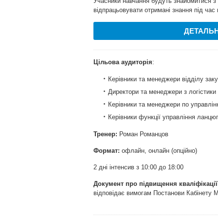
Учасники навчання будуть знайомитися з
відпрацьовувати отримані знання під час 
ДЕТАЛЬН
Цільова аудиторія
:
Керівники та менеджери відділу зак
Директори та менеджери з логістики
Керівники та менеджери по управлі
Керівники функції управління ланцю
Тренер:
Роман Романцов
Формат:
офлайн, онлайн (опційно)
2 дні інтенсив з 10:00 до 18:00
Документ про підвищення кваліфікації
відповідає вимогам Постанови Кабінету Мі