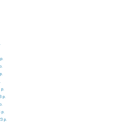
.
р.
р.
р.
.
 р.
3 р.
р.
 р.
3 р.