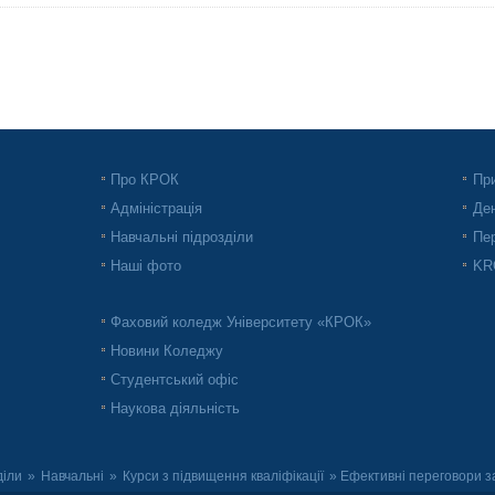
Про КРОК
При
Адміністрація
Ден
Навчальні підрозділи
Пер
Наші фото
KRO
Фаховий коледж Університету «КРОК»
Новини Коледжу
Студентський офіс
Наукова діяльність
діли
»
Навчальні
»
Курси з підвищення кваліфікації
» Ефективні переговори з