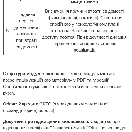
місце травми
Визначення причини втрати свідомості
Надання
(функціональні, органічні). Створення
першої
спокійного у психологічному плані
домедичної
5.
оточення. Забезпечення вільного
допомоги
доступу повітря. При відсутності дихання
при втраті
– проведення серцево-легеневої
свідомості
реанімації.
Структура модулів включає:
– кожен модуль містить
презентацію лекційного матеріалу у PDF та глосарій.
Обов’язковою умовою є проходження всіх тем, матеріалів
курсу.
Обсяг:
2 кредити ЄКТС (з урахуванням самостійної
(позааудиторної) роботи).
Документ про підвищення кваліфікації:
Свідоцтво про
підвищення кваліфікації Університету «КРОК», що відповідає