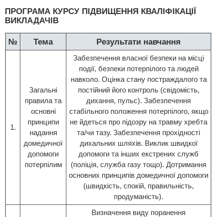
ПРОГРАМА КУРСУ ПІДВИЩЕННЯ КВАЛІФІКАЦІЇ
ВИКЛАДАЧІВ
№
Тема
Результати навчання
Забезпечення власної безпеки на місці
події, безпеки потерпілого та людей
навколо. Оцінка стану постраждалого та
Загальні
постійний його контроль (свідомість,
правила та
дихання, пульс). Забезпечення
основні
стабільного положення потерпілого, якщо
принципи
не йдеться про підозру на травму хребта
1.
надання
та/чи тазу. Забезпечення прохідності
домедичної
дихальних шляхів. Виклик швидкої
допомоги
допомоги та інших екстрених служб
потерпілим
(поліція, служба газу тощо). Дотримання
основних принципів домедичної допомоги
(швидкість, спокій, правильність,
продуманість).
Визначення виду поранення