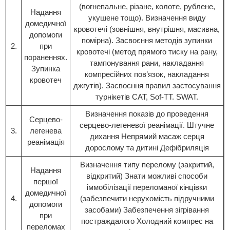
(вогнепальне, різане, колоте, рублене,
Надання
укушене тощо). Визначення виду
домедичної
кровотечі (зовнішня, внутрішня, масивна,
допомоги
помірна). Засвоєння методів зупинки
2.
при
кровотечі (метод прямого тиску на рану,
пораненнях.
тампонування рани, накладання
Зупинка
компресійних пов’язок, накладання
кровотеч
джгутів). Засвоєння правил застосування
турнікетів СAT, Sof-TT. SWAT.
Визначення показів до проведення
Серцево-
серцево-легеневої реанімації. Штучне
3.
легенева
дихання Непрямий масаж серця
реанімація
дорослому та дитині Дефібриляція
Визначення типу перелому (закритий,
Надання
відкритий) Знати можливі способи
першої
іммобілізації переломаної кінцівки
домедичної
4.
(забезпечити нерухомість підручними
допомоги
засобами) Забезпечення зігрівання
при
постраждалого Холодний компрес на
переломах