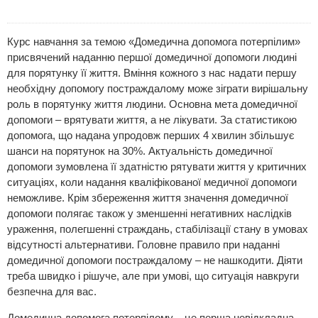
Курс навчання за темою «Домедична допомога потерпілим»
присвячений наданню першої домедичної допомоги людині
для порятунку її життя. Вміння кожного з нас надати першу
необхідну допомогу постраждалому може зіграти вирішальну
роль в порятунку життя людини. Основна мета домедичної
допомоги – врятувати життя, а не лікувати. За статистикою
допомога, що надана упродовж перших 4 хвилин збільшує
шанси на порятунок на 30%. Актуальність домедичної
допомоги зумовлена її здатністю рятувати життя у критичних
ситуаціях, коли надання кваліфікованої медичної допомоги
неможливе. Крім збереження життя значення домедичної
допомоги полягає також у зменшенні негативних наслідків
ураження, полегшенні страждань, стабілізації стану в умовах
відсутності альтернативи. Головне правило при наданні
домедичної допомоги постраждалому – не нашкодити. Діяти
треба швидко і рішуче, але при умові, що ситуація навкруги
безпечна для вас.
Домедична допомога потерпілому – це перша невідкладна