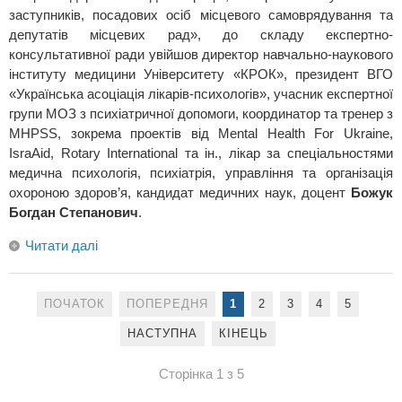
заступників, посадових осіб місцевого самоврядування та
депутатів місцевих рад», до складу експертно-
консультативної ради увійшов директор навчально-наукового
інституту медицини Університету «КРОК», президент ВГО
«Українська асоціація лікарів-психологів», учасник експертної
групи МОЗ з психіатричної допомоги, координатор та тренер з
MHPSS, зокрема проектів від Mental Health For Ukraine,
IsraAid, Rotary International та ін., лікар за спеціальностями
медична психологія, психіатрія, управління та організація
охороною здоров’я, кандидат медичних наук, доцент
Божук
Богдан Степанович
.
Читати далі
ПОЧАТОК
ПОПЕРЕДНЯ
1
2
3
4
5
НАСТУПНА
КІНЕЦЬ
Сторінка 1 з 5