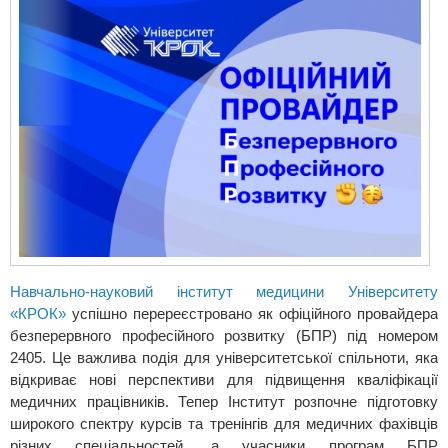
Навчально-науковий інститут медицини Університету
«КРОК»
успішно перереєстровано як офіційного провайдера
безперервного професійного розвитку (БПР) під номером
2405. Це важлива подія для університетської спільноти, яка
відкриває нові перспективи для підвищення кваліфікації
медичних працівників. Тепер Інститут розпочне підготовку
широкого спектру курсів та тренінгів для медичних фахівців
різних спеціальностей, а учасники програм БПР