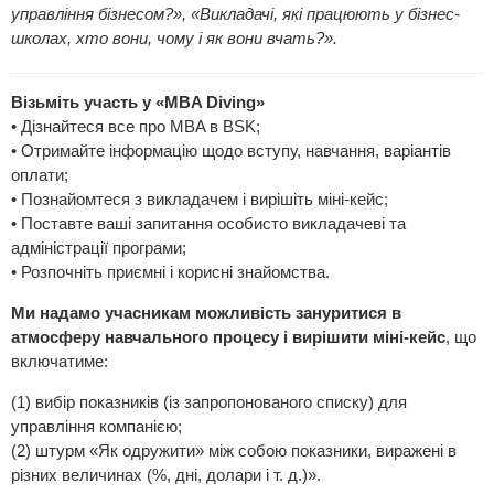
управління бізнесом?», «Викладачі, які працюють у бізнес-
школах, хто вони, чому і як вони вчать?».
Візьміть участь у «MBA Diving»
• Дізнайтеся все про MBA в BSK;
• Отримайте інформацію щодо вступу, навчання, варіантів
оплати;
• Познайомтеся з викладачем і вирішіть міні-кейс;
• Поставте ваші запитання особисто викладачеві та
адміністрації програми;
• Розпочніть приємні і корисні знайомства.
Ми надамо учасникам можливість зануритися в
атмосферу навчального процесу і вирішити міні-кейс
, що
включатиме:
(1) вибір показників (із запропонованого списку) для
управління компанією;
(2) штурм «Як одружити» між собою показники, виражені в
різних величинах (%, дні, долари і т. д.)».