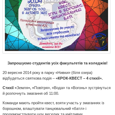
Запрошуємо студентів усіх факультетів та коледжів!
20 вересня 2014 року в парку «Нивки» (біля озера)
відбудеться святкова подія –
«КРОК-КВЕСТ – 4 стихії».
Стихії «
Земля
», «
Повітря», «Вода» та «Вогонь» зустрінуться
й розпочнуть змагання об 11:00.
Команди мають пройти квест, взяти участь у змаганнях із
борошном, влаштувати танцювальний «батл» і
продемонструвати шоу веселих та кмітливих.