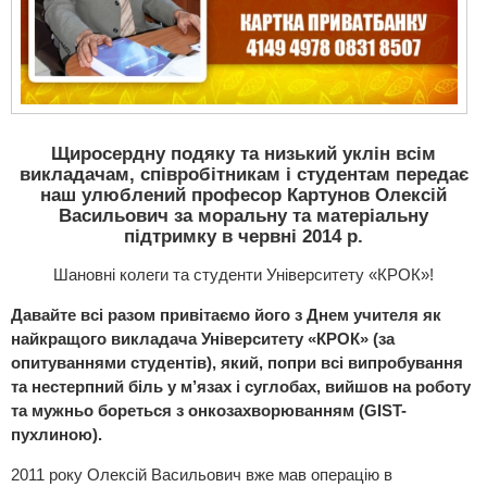
Щиросердну подяку та низький уклін всім
викладачам, співробітникам і студентам передає
наш улюблений професор Картунов Олексій
Васильович за моральну та матеріальну
підтримку в червні 2014 р.
Шановні колеги та студенти Університету «КРОК»!
Давайте всі разом привітаємо його з Днем учителя як
найкращого викладача Університету «КРОК» (за
опитуваннями студентів), який, попри всі випробування
та нестерпний біль у м’язах і суглобах, вийшов на роботу
та мужньо бореться з онкозахворюванням (GIST-
пухлиною).
2011 року Олексій Васильович вже мав операцію в