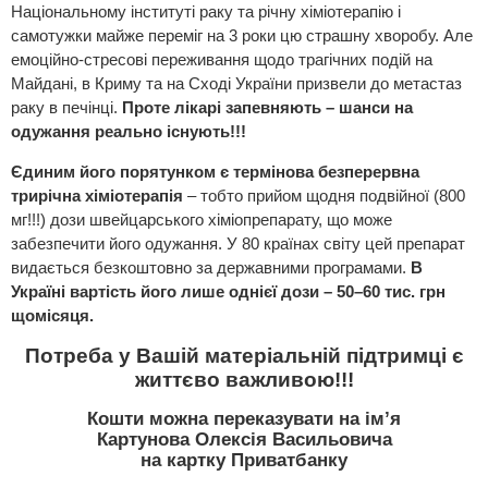
Національному інституті раку та річну хіміотерапію і
самотужки майже переміг на 3 роки цю страшну хворобу. Але
емоційно-стресові переживання щодо трагічних подій на
Майдані, в Криму та на Сході України призвели до метастаз
раку в печінці.
Проте лікарі запевняють – шанси на
одужання реально існують!!!
Єдиним його порятунком є термінова безперервна
трирічна хіміотерапія
– тобто прийом щодня подвійної (800
мг!!!) дози швейцарського хіміопрепарату, що може
забезпечити його одужання. У 80 країнах світу цей препарат
видається безкоштовно за державними програмами.
В
Україні вартість його лише однієї дози – 50–60 тис. грн
щомісяця.
Потреба у Вашій матеріальній підтримці є
життєво важливою!!!
Кошти можна переказувати на ім’я
Картунова Олексія Васильовича
на картку Приватбанку