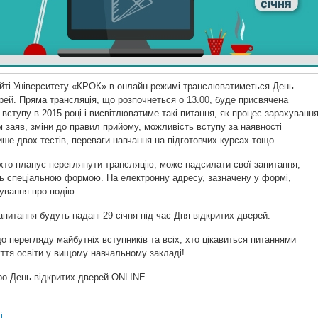
айті Університету «КРОК» в онлайн-режимі транслюватиметься День
рей. Пряма трансляція, що розпочнеться о 13.00, буде присвячена
вступу в 2015 році і висвітлюватиме такі питання, як процес зарахуванн
м заяв, зміни до правил прийому, можливість вступу за наявності
ише двох тестів, переваги навчання на підготовчих курсах тощо.
хто планує переглянути трансляцію, може надсилати свої запитання,
сь
спеціальною формою
. На електронну адресу, зазначену у формі,
ування про подію.
запитання будуть надані 29 січня під час Дня відкритих дверей.
 перегляду майбутніх вступників та всіх, хто цікавиться питаннями
уття освіти у вищому навчальному закладі!
ро День відкритих дверей ONLINE
і