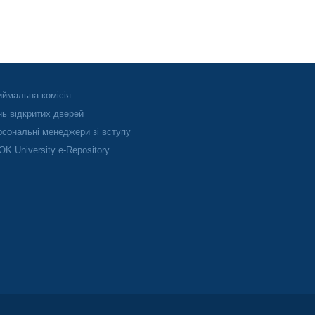
ймальна комісія
ь відкритих дверей
сональні менеджери зі вступу
K University e-Repository