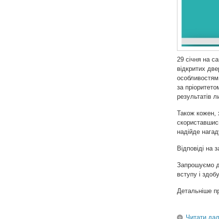
29 січня на с
відкритих две
особливостям 
за пріоритето
результатів л
Також кожен, 
скориставши
надійде нагад
Відповіді на 
Запрошуємо до
вступу і здоб
Детальніше п
Читати дал