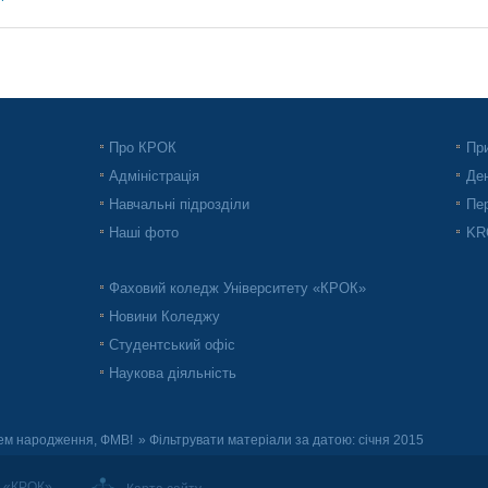
Про КРОК
При
Адміністрація
Ден
Навчальні підрозділи
Пер
Наші фото
KRO
Фаховий коледж Університету «КРОК»
Новини Коледжу
Студентський офіс
Наукова діяльність
ем народження, ФМВ!
» Фільтрувати матеріали за датою: січня 2015
т «КРОК»