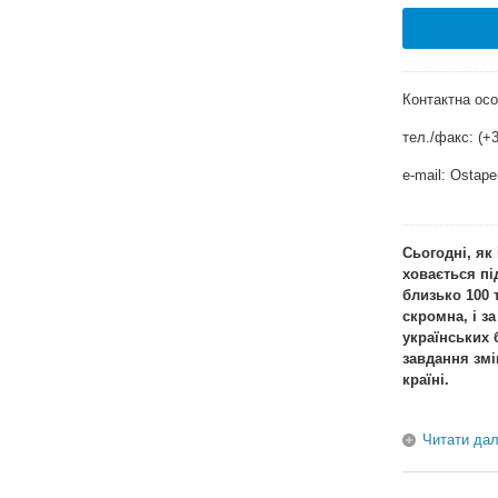
Контактна ос
тел./факс: (+3
e-mail:
Ostape
Сьогодні, як 
ховається п
близько 100 
скромна, і з
українських 
завдання змі
країні.
Читати дал