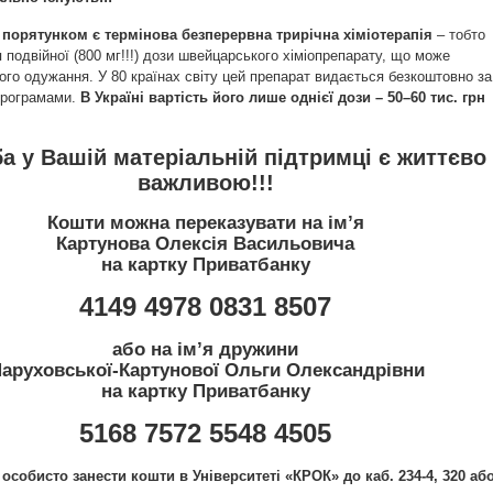
порятунком є термінова безперервна трирічна хіміотерапія
– тобто
подвійної (800 мг!!!) дози швейцарського хіміопрепарату, що може
ого одужання. У 80 країнах світу цей препарат видається безкоштовно за
програмами.
В Україні вартість його лише однієї дози – 50–60 тис. грн
а у Вашій матеріальній підтримці є життєво
важливою!!!
Кошти можна переказувати на ім’я
Картунова Олексія Васильовича
на картку Приватбанку
4149 4978 0831 8507
або на ім’я дружини
аруховської-Картунової Ольги Олександрівни
на картку Приватбанку
5168 7572 5548 4505
особисто занести кошти в Університеті «КРОК» до каб. 234-4, 320 аб