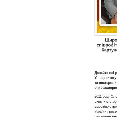
Щирос
співробі
Картун
Давайте всі 
Університету
та нестерпни
онкозахворю
2011 року Оле
річну хіміоте
емоційно-стре
України призв
одужання реа