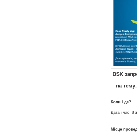
BSK запро
на тему:
Коли і де?
Дата і час: 8 
Місце прове