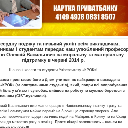
ердну подяку та низький уклін всім викладачам,
тникам і студентам передає наш улюблений професо
ов Олексій Васильович за моральну та матеріальну
підтримку в червні 2014 р.
Шановні колеги та студенти Університету «КРОК»!
разом привітаємо його з Днем учителя як найкращого викладача
 «КРОК» (за опитуваннями студентів), який, попри всі випробування
й біль у м’язах і суглобах, вийшов на роботу та мужньо бореться з
ванням (GIST-пухлиною).
ксій Васильович вже мав операцію в Національному інституті раку та
рапію і самотужки майже переміг на 3 роки цю страшну хворобу. Але
сові переживання щодо трагічних подій на Майдані, в Криму та на Сході
ели до метастаз раку в печінці.
Проте лікарі запевняють – шанси на
льно існують!!!