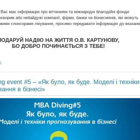
 Вас має інформацію про вітчизняні та міжнародні благодійні фонди
хворим або небайдужі компанії, фірми, банки чи бізнесменів, які можуть
овими спонсорами лікування, просимо передавати інформацію до вказан
ПОДАРУЙ НАДІЮ НА ЖИТТЯ О.В. КАРТУНОВУ,
БО ДОБРО ПОЧИНАЄТЬСЯ З ТЕБЕ!
і
g event #5 – «Як було, як буде. Моделі і техніки
вання в бізнесі»