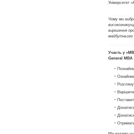
Університет «
Чому ми вибр
високозначущо
вирішення пр
майбутнього 
Участь у «MB
General MBA
Познайом
Ознайоми
Розглянут
Вирішити
Поставит
Дізнатис
Дізнатис
Отримати
Ми надамо уч