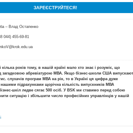
ЗАРЕЄСТРУЙТЕСЯ!
оба – Влад Остапенко
8 044) 455-69-81
nkoV@krok.edu.ua
і кілька років тому, в нашій країні мало хто знає і розуміє, що
ід загадковою абревіатурою МВА. Якщо бізнес-школи США випускаю
тис. слухачів програм МВА на рік, то в Україні ця цифра дуже
а нашими підрахунками щорічна кількість випускників МВА
бізнес-шкіл ледве сягає 500 осіб. У BSK ми ставимо перед собою
нити ситуацію і збільшити число професійних управлінців у нашій
і