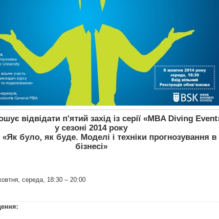
шує відвідати п'ятий захід із серії «MBA Diving Event
у сезоні 2014 року
 «Як було, як буде. Моделі і техніки прогнозування в
бізнесі»
жовтня, середа, 18:30 – 20:00
дення: