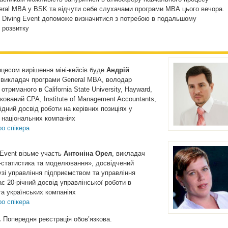
eral MBA у BSK та відчути себе слухачами програми МВА цього вечора.
 Diving Event допоможе визначитися з потребою в подальшому
 розвитку
цесом вирішення міні-кейсів буде
Андрій
 викладач програми General MBA, володар
триманого в California State University, Hayward,
ований СРА, Institute of Management Accountants,
дний досвід роботи на керівних позиціях у
 національних компаніях
о спікера
Event візьме участь
Антоніна Орел
, викладач
-статистика та моделювання», досвідчений
узі управління підприємством та управління
є 20-річний досвід управлінської роботи в
а українських компаніях
о спікера
.
Попередня реєстрація обов’язкова.