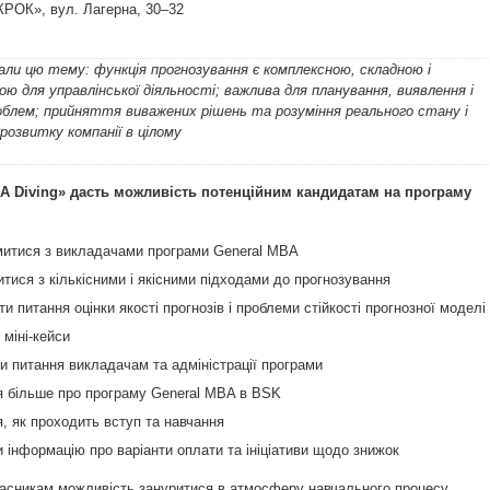
КРОК», вул. Лагерна, 30–32
али цю тему: функція прогнозування є комплексною, складною і
ю для управлінської діяльності; важлива для планування, виявлення і
облем; прийняття виважених рішень та розуміння реального стану і
розвитку компанії в цілому
A Diving» дасть можливість потенційним кандидатам на програму
итися з викладачами програми General MBA
тися з кількісними і якісними підходами до прогнозування
и питання оцінки якості прогнозів і проблеми стійкості прогнозної моделі
 міні-кейси
и питання викладачам та адміністрації програми
я більше про програму General MBA в BSK
я, як проходить вступ та навчання
 інформацію про варіанти оплати та ініціативи щодо знижок
асникам можливість зануритися в атмосферу навчального процесу