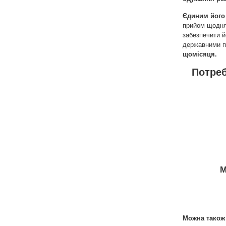
Єдиним його 
прийом щодня 
забезпечити й
державними 
щомісяця.
Потреб
М
Можна також 