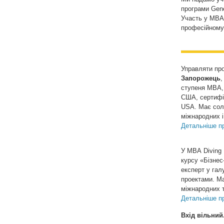
програми Gen
Участь у МВА
професійному
Управляти про
Запорожець
,
ступеня МВА, о
США, сертифік
USA. Має солі
міжнародних і
Детальніше пр
У МВА Diving 
курсу «Бізнес
експерт у гал
проектами. Ма
міжнародних т
Детальніше пр
Вхід вільний