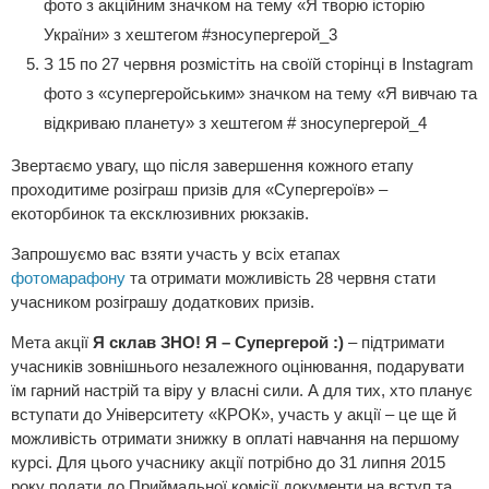
фото з акційним значком на тему «Я творю історію
України» з хештегом #зносупергерой_3
З 15 по 27 червня розмістіть на своїй сторінці в Instagram
фото з «супергеройським» значком на тему «Я вивчаю та
відкриваю планету» з хештегом # зносупергерой_4
Звертаємо увагу, що після завершення кожного етапу
проходитиме розіграш призів для «Супергероїв» –
екоторбинок та ексклюзивних рюкзаків.
Запрошуємо вас взяти участь у всіх етапах
фотомарафону
та отримати можливість 28 червня стати
учасником розіграшу додаткових призів.
Мета акції
Я склав ЗНО! Я – Супергерой :)
– підтримати
учасників зовнішнього незалежного оцінювання, подарувати
їм гарний настрій та віру у власні сили. А для тих, хто планує
вступати до Університету «КРОК», участь у акції – це ще й
можливість отримати знижку в оплаті навчання на першому
курсі. Для цього учаснику акції потрібно до 31 липня 2015
року подати до Приймальної комісії документи на вступ та