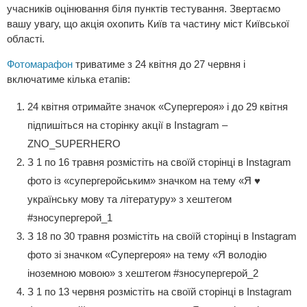
учасників оцінювання біля пунктів тестування. Звертаємо
вашу увагу, що акція охопить Київ та частину міст Київської
області.
Фотомарафон
триватиме з 24 квітня до 27 червня і
включатиме кілька етапів:
24 квітня отримайте значок «Супергероя» і до 29 квітня
підпишіться на сторінку акції в Instagram –
ZNO_SUPERHERO
З 1 по 16 травня розмістіть на своїй сторінці в Instagram
фото із «супергеройським» значком на тему «Я ♥
українську мову та літературу» з хештегом
#зносупергерой_1
З 18 по 30 травня розмістіть на своїй сторінці в Instagram
фото зі значком «Супергероя» на тему «Я володію
іноземною мовою» з хештегом #зносупергерой_2
З 1 по 13 червня розмістіть на своїй сторінці в Instagram