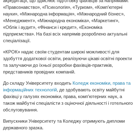
акредитації, що здійснює підготовку фахівців за напрямами:
«Правознавство», «Психологія», «Туризм», «Комп’ютерні
науки», «Міжнародна інформація», «Міжнародний бізнес»,
«Менеджмент», «Міжнародна економіка», «Маркетинг»,
«Облік і аудит», «Фінанси і кредит», «Економіка
підприємства». На базі всіх напрямів розроблено актуальні
спеціалізації.
«КРОК» надає своїм студентам широкі можливості для
здобуття додаткової освіти, реалізуючи цікаві освітні проекти
та залучаючи до їхньої розробки фахівців-практиків,
представників провідних компаній.
До складу Університету входить
Коледж економіки, права та
інформаційних технологій
, де здобувають освіту майбутні
фахівці у галузях економіки, права, комп’ютерних наук, а
також майбутні спеціалісти з оціночної діяльності і готельного
обслуговування.
Випускники Університету та Коледжу отримують дипломи
державного зразка.