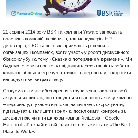
21 серпня 2014 року BSK та компанія Yaware запрошуть
власників компаній, керівників, топ-менеджерів, HR-
директорів, СЕО та осіб, які приймають рішення в
організаціях і компаніях, взяти участь у роботі дискусійного
бізнес-клубу на тему
«Сказка о потерянном времени»
. Ми
будемо говорити про те, як підвищити ефективність роботи
компанії, збільшити результативність персоналу і скоротити
непродуктивні витрати часу.
Очікуємо активне обговорення з групою зацікавлених осіб
актуальних питань, що стосуються головного активу компанії
– персоналу, шукаємо відповіді на питання: скорочувати,
підвищувати, залишити все як є, посилювати контроль за
дисципліною чи піти шляхом компаній-лідерів – Google,
Facebook або знайти свій шлях і все ж таки стати «The Best
Place to Work».